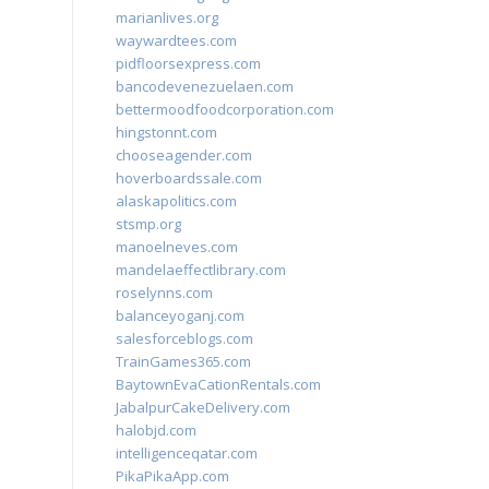
marianlives.org
waywardtees.com
pidfloorsexpress.com
bancodevenezuelaen.com
bettermoodfoodcorporation.com
hingstonnt.com
chooseagender.com
hoverboardssale.com
alaskapolitics.com
stsmp.org
manoelneves.com
mandelaeffectlibrary.com
roselynns.com
balanceyoganj.com
salesforceblogs.com
TrainGames365.com
BaytownEvaCationRentals.com
JabalpurCakeDelivery.com
halobjd.com
intelligenceqatar.com
PikaPikaApp.com