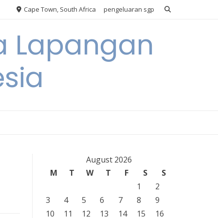
Cape Town, South Africa
pengeluaran sgp
ya Lapangan
esia
August 2026
M
T
W
T
F
S
S
1
2
3
4
5
6
7
8
9
10
11
12
13
14
15
16