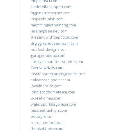
empconst1.com
cinderella-support.com
bigpinkrestaurant.com
inspirehuahin.com
memmingerspainting.com
jeremypbeasley.com
thesandwichdepotcos.com
drgiggleshouseofpain.com
hotflashdesigns.com
garagenadeau.com
lifestylechauffeurservice.com
EverNewNails.com
insideoutdecoratingcentre.com
salvatoresinpoint.com
jovialfloralco.com
johnlscotthometeam.com
u-seehomes.com
watersportslagonissi.com
mischieffashion.com
eduwyre.com
retro-interiors.com
theblvd-boise.com