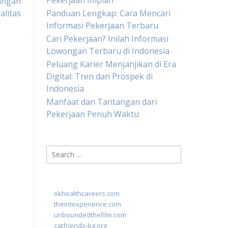
Pekerjaan Impian
ungan
alitas
Panduan Lengkap: Cara Mencari
Informasi Pekerjaan Terbaru
Cari Pekerjaan? Inilah Informasi
Lowongan Terbaru di Indonesia
Peluang Karier Menjanjikan di Era
Digital: Tren dan Prospek di
Indonesia
Manfaat dan Tantangan dari
Pekerjaan Penuh Waktu
Search
for:
okhealthcareers.com
theintexperience.com
unboundedthefilm.com
catfriends-bg.org