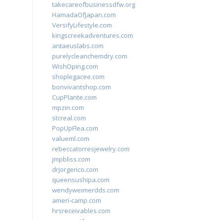
takecareofbusinessdfw.org
HamadaOfJapan.com
VersifyLifestyle.com
kingscreekadventures.com
antaeuslabs.com
purelycleanchemdry.com
WishOping.com
shoplegacee.com
bonvivantshop.com
CupPlante.com
mpzin.com
stcreal.com
PopUpFlea.com
valueml.com
rebeccatorresjewelry.com
jmpbliss.com
drjorgerico.com
queensushipa.com
wendyweimerdds.com
ameri-camp.com
hrsreceivables.com