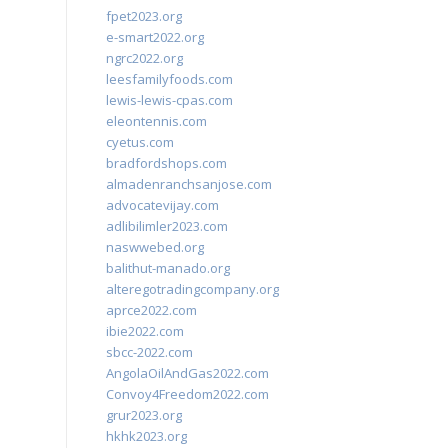
fpet2023.org
e-smart2022.org
ngrc2022.org
leesfamilyfoods.com
lewis-lewis-cpas.com
eleontennis.com
cyetus.com
bradfordshops.com
almadenranchsanjose.com
advocatevijay.com
adlibilimler2023.com
naswwebed.org
balithut-manado.org
alteregotradingcompany.org
aprce2022.com
ibie2022.com
sbcc-2022.com
AngolaOilAndGas2022.com
Convoy4Freedom2022.com
grur2023.org
hkhk2023.org