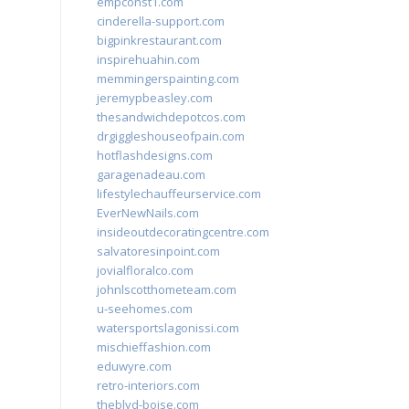
empconst1.com
cinderella-support.com
bigpinkrestaurant.com
inspirehuahin.com
memmingerspainting.com
jeremypbeasley.com
thesandwichdepotcos.com
drgiggleshouseofpain.com
hotflashdesigns.com
garagenadeau.com
lifestylechauffeurservice.com
EverNewNails.com
insideoutdecoratingcentre.com
salvatoresinpoint.com
jovialfloralco.com
johnlscotthometeam.com
u-seehomes.com
watersportslagonissi.com
mischieffashion.com
eduwyre.com
retro-interiors.com
theblvd-boise.com