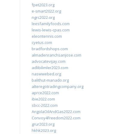
fpet2023.org
e-smart2022.org
ngrc2022.org
leesfamilyfoods.com
lewis-lewis-cpas.com
eleontennis.com
cyetus.com
bradfordshops.com
almadenranchsanjose.com
advocatevijay.com
adlibilimler2023.com
naswwebed.org
balithut-manado.org
alteregotradingcompany.org
aprce2022.com
ibie2022.com
sbcc-2022.com
AngolaOilAndGas2022.com
Convoy4Freedom2022.com
grur2023.org
hkhk2023.org