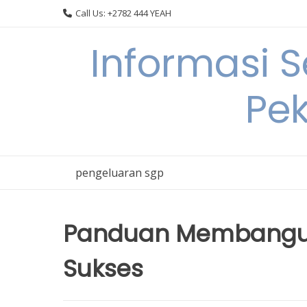
Skip
Call Us: +2782 444 YEAH
to
content
Informasi 
Pek
pengeluaran sgp
Panduan Membangun 
Sukses