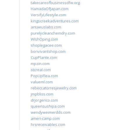
takecareofbusinessdfw.org
HamadaOfJapan.com
VersifyLifestyle.com
kingscreekadventures.com
antaeuslabs.com
purelycleanchemdry.com
WishOping.com
shoplegacee.com
bonvivantshop.com
CupPlante.com
mpzin.com
stcreal.com
PopUpFlea.com
valueml.com
rebeccatorresjewelry.com
jmpbliss.com
drjorgerico.com
queensushipa.com
wendyweimerdds.com
ameri-camp.com
hrsreceivables.com