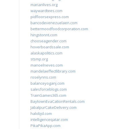
marianlives.org
waywardtees.com
pidfloorsexpress.com
bancodevenezuelaen.com
bettermoodfoodcorporation.com
hingstonnt.com
chooseagender.com
hoverboardssale.com
alaskapolitics.com
stsmp.org
manoelneves.com
mandelaeffectlibrary.com
roselynns.com
balanceyoganj.com
salesforceblogs.com
TrainGames365.com
BaytownEvaCationRentals.com
JabalpurCakeDelivery.com
halobjd.com
intelligenceqatar.com
PikaPikaApp.com