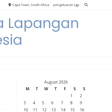
Cape Town, South Africa
pengeluaran sgp
ya Lapangan
esia
August 2026
M
T
W
T
F
S
S
1
2
3
4
5
6
7
8
9
10
11
12
13
14
15
16