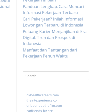
Pekerjaan Impian
pektif
sional
Panduan Lengkap: Cara Mencari
Informasi Pekerjaan Terbaru
Cari Pekerjaan? Inilah Informasi
Lowongan Terbaru di Indonesia
Peluang Karier Menjanjikan di Era
Digital: Tren dan Prospek di
Indonesia
Manfaat dan Tantangan dari
Pekerjaan Penuh Waktu
Search
for:
okhealthcareers.com
theintexperience.com
unboundedthefilm.com
catfriends-bg.org