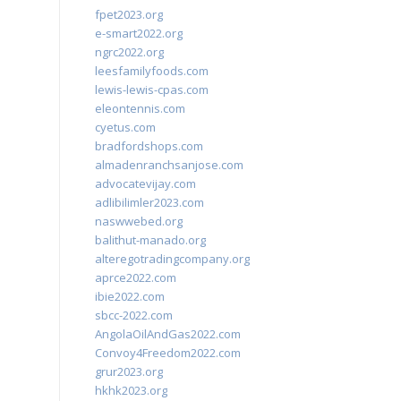
fpet2023.org
e-smart2022.org
ngrc2022.org
leesfamilyfoods.com
lewis-lewis-cpas.com
eleontennis.com
cyetus.com
bradfordshops.com
almadenranchsanjose.com
advocatevijay.com
adlibilimler2023.com
naswwebed.org
balithut-manado.org
alteregotradingcompany.org
aprce2022.com
ibie2022.com
sbcc-2022.com
AngolaOilAndGas2022.com
Convoy4Freedom2022.com
grur2023.org
hkhk2023.org