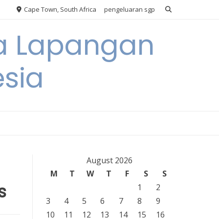
Cape Town, South Africa
pengeluaran sgp
ya Lapangan
esia
August 2026
M
T
W
T
F
S
S
s
1
2
3
4
5
6
7
8
9
10
11
12
13
14
15
16