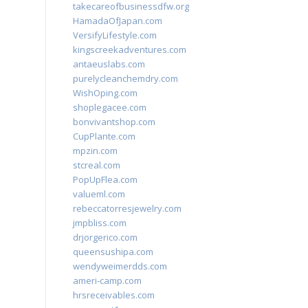
takecareofbusinessdfw.org
HamadaOfJapan.com
VersifyLifestyle.com
kingscreekadventures.com
antaeuslabs.com
purelycleanchemdry.com
WishOping.com
shoplegacee.com
bonvivantshop.com
CupPlante.com
mpzin.com
stcreal.com
PopUpFlea.com
valueml.com
rebeccatorresjewelry.com
jmpbliss.com
drjorgerico.com
queensushipa.com
wendyweimerdds.com
ameri-camp.com
hrsreceivables.com