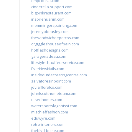
empconst1.com
cinderella-support.com
bigpinkrestaurant.com
inspirehuahin.com
memmingerspainting.com
jeremypbeasley.com
thesandwichdepotcos.com
drgiggleshouseofpain.com
hotflashdesigns.com
garagenadeau.com
lifestylechauffeurservice.com
EverNewNails.com
insideoutdecoratingcentre.com
salvatoresinpoint.com
jovialfloralco.com
johnlscotthometeam.com
u-seehomes.com
watersportslagonissi.com
mischieffashion.com
eduwyre.com
retro-interiors.com
theblvd-boise.com