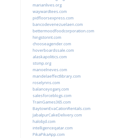
marianlives.org
waywardtees.com
pidfloorsexpress.com
bancodevenezuelaen.com
bettermoodfoodcorporation.com
hingstonnt.com
chooseagender.com
hoverboardssale.com
alaskapolitics.com
stsmp.org
manoelneves.com
mandelaeffectlibrary.com
roselynns.com
balanceyoganj.com
salesforceblogs.com
TrainGames365.com
BaytownEvaCationRentals.com
JabalpurCakeDelivery.com
halobjd.com
intelligenceqatar.com
PikaPikaApp.com