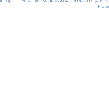
an bagi
Peran Ilmu Komunikasi dalam Dunia Kerja: Pers
Profe