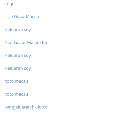
togel
Live Draw Macau
keluaran sdy
Slot Gacor Malam Ini
keluaran sdy
keluaran sdy
toto macau
toto macau
pengeluaran hk lotto