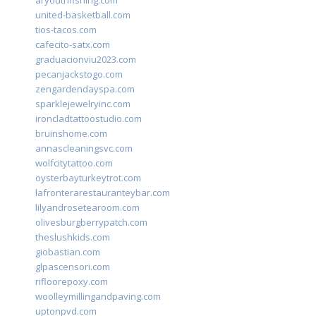
aryouthfishing.com
united-basketball.com
tios-tacos.com
cafecito-satx.com
graduacionviu2023.com
pecanjackstogo.com
zengardendayspa.com
sparklejewelryinc.com
ironcladtattoostudio.com
bruinshome.com
annascleaningsvc.com
wolfcitytattoo.com
oysterbayturkeytrot.com
lafronterarestauranteybar.com
lilyandrosetearoom.com
olivesburgberrypatch.com
theslushkids.com
giobastian.com
glpascensori.com
rifloorepoxy.com
woolleymillingandpaving.com
uptonpvd.com