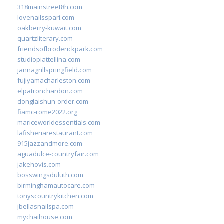
318mainstreet8h.com
lovenailsspari.com
oakberry-kuwait.com
quartzliterary.com
friendsofbroderickpark.com
studiopiattellina.com
jannagrillspringfield.com
fujiyamacharleston.com
elpatronchardon.com
donglaishun-order.com
fiamc-rome2022.org
mariceworldessentials.com
lafisheriarestaurant.com
915jazzandmore.com
aguadulce-countryfair.com
jakehovis.com
bosswingsduluth.com
birminghamautocare.com
tonyscountrykitchen.com
jbellasnailspa.com
mychaihouse.com