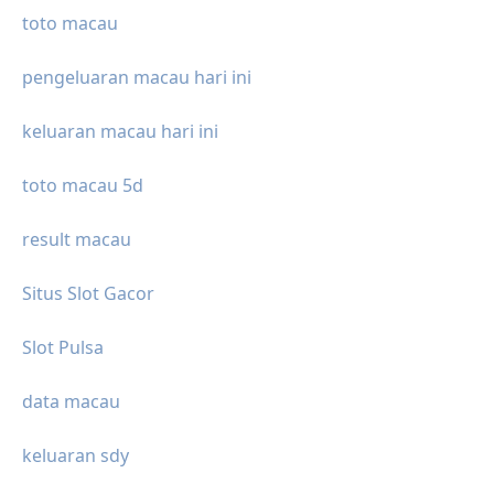
toto macau
pengeluaran macau hari ini
keluaran macau hari ini
toto macau 5d
result macau
Situs Slot Gacor
Slot Pulsa
data macau
keluaran sdy