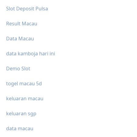
Slot Deposit Pulsa
Result Macau
Data Macau
data kamboja hari ini
Demo Slot
togel macau 5d
keluaran macau
keluaran sgp
data macau