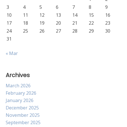
3
4
5
6
7
8
9
10
11
12
13
14
15
16
17
18
19
20
21
22
23
24
25
26
27
28
29
30
31
« Mar
Archives
March 2026
February 2026
January 2026
December 2025
November 2025
September 2025