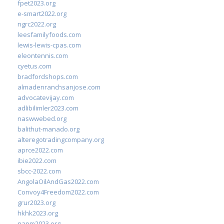
fpet2023.org
e-smart2022.org
ngrc2022.org
leesfamilyfoods.com
lewis-lewis-cpas.com
eleontennis.com
cyetus.com
bradfordshops.com
almadenranchsanjose.com
advocatevijay.com
adlibilimler2023.com
naswwebed.org
balithut-manado.org
alteregotradingcompany.org
aprce2022.com
ibie2022.com
sbcc-2022.com
AngolaOilAndGas2022.com
Convoy4Freedom2022.com
grur2023.org
hkhk2023.org
napm2023.org