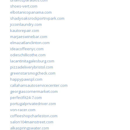
shoes-vert.com
elbotanicopanama.com
shadyoaksrockportrvpark.com
jccoinlaundry.com
kautorepair.com
marjaeswinebar.com
elmazatlanclinton.com
ideacoffeenyc.com
odieschillicothe.com
lacantinitagalesburg.com
pizzadeliverybristol.com
greenstarsmogcheck.com
happypawspl.com
callahansautoservicecenter.com
georgiascornermarket.com
perfectfit24-7.com
portugalprivatedriver.com
von-racer.com
coffeeshopcharleston.com
salon104mainstreet.com
alkaspringswater.com