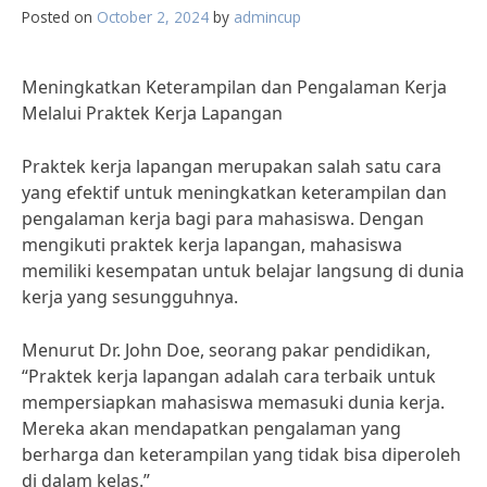
Posted on
October 2, 2024
by
admincup
Meningkatkan Keterampilan dan Pengalaman Kerja
Melalui Praktek Kerja Lapangan
Praktek kerja lapangan merupakan salah satu cara
yang efektif untuk meningkatkan keterampilan dan
pengalaman kerja bagi para mahasiswa. Dengan
mengikuti praktek kerja lapangan, mahasiswa
memiliki kesempatan untuk belajar langsung di dunia
kerja yang sesungguhnya.
Menurut Dr. John Doe, seorang pakar pendidikan,
“Praktek kerja lapangan adalah cara terbaik untuk
mempersiapkan mahasiswa memasuki dunia kerja.
Mereka akan mendapatkan pengalaman yang
berharga dan keterampilan yang tidak bisa diperoleh
di dalam kelas.”