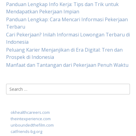
Panduan Lengkap Info Kerja: Tips dan Trik untuk
Mendapatkan Pekerjaan Impian
Panduan Lengkap: Cara Mencari Informasi Pekerjaan
Terbaru
Cari Pekerjaan? Inilah Informasi Lowongan Terbaru di
Indonesia
Peluang Karier Menjanjikan di Era Digital: Tren dan
Prospek di Indonesia
Manfaat dan Tantangan dari Pekerjaan Penuh Waktu
Search
for:
okhealthcareers.com
theintexperience.com
unboundedthefilm.com
catfriends-bg.org