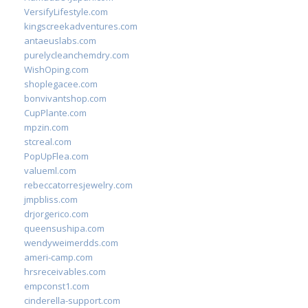
VersifyLifestyle.com
kingscreekadventures.com
antaeuslabs.com
purelycleanchemdry.com
WishOping.com
shoplegacee.com
bonvivantshop.com
CupPlante.com
mpzin.com
stcreal.com
PopUpFlea.com
valueml.com
rebeccatorresjewelry.com
jmpbliss.com
drjorgerico.com
queensushipa.com
wendyweimerdds.com
ameri-camp.com
hrsreceivables.com
empconst1.com
cinderella-support.com