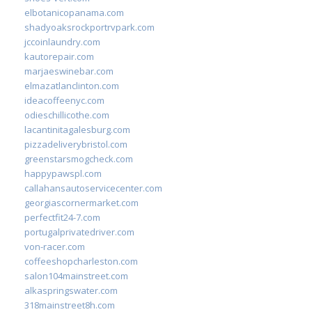
elbotanicopanama.com
shadyoaksrockportrvpark.com
jccoinlaundry.com
kautorepair.com
marjaeswinebar.com
elmazatlanclinton.com
ideacoffeenyc.com
odieschillicothe.com
lacantinitagalesburg.com
pizzadeliverybristol.com
greenstarsmogcheck.com
happypawspl.com
callahansautoservicecenter.com
georgiascornermarket.com
perfectfit24-7.com
portugalprivatedriver.com
von-racer.com
coffeeshopcharleston.com
salon104mainstreet.com
alkaspringswater.com
318mainstreet8h.com