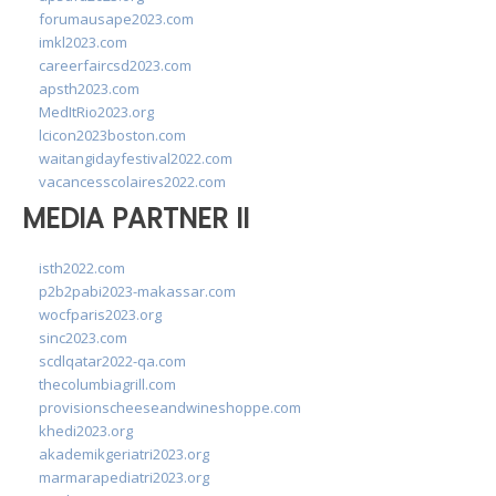
forumausape2023.com
imkl2023.com
careerfaircsd2023.com
apsth2023.com
MedItRio2023.org
lcicon2023boston.com
waitangidayfestival2022.com
vacancesscolaires2022.com
MEDIA PARTNER II
isth2022.com
p2b2pabi2023-makassar.com
wocfparis2023.org
sinc2023.com
scdlqatar2022-qa.com
thecolumbiagrill.com
provisionscheeseandwineshoppe.com
khedi2023.org
akademikgeriatri2023.org
marmarapediatri2023.org