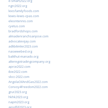
e-smart2022.org
ngrc2022.org
leesfamilyfoods.com
lewis-lewis-cpas.com
eleontennis.com
cyetus.com
bradfordshops.com
almadenranchsanjose.com
advocatevijay.com
adlibilimler2023.com
naswwebed.org
balithut-manado.org
alteregotradingcompany.org
aprce2022.com
ibie2022.com
sbcc-2022.com
AngolaOilAndGas2022.com
Convoy4Freedom2022.com
grur2023.org
hkhk2023.org
napm2023.org
apsdfd2023.org