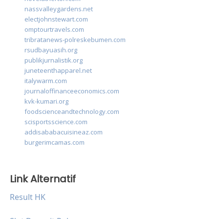
nassvalleygardens.net
electjohnstewart.com
omptourtravels.com
tribratanews-polreskebumen.com
rsudbayuasih.org
publikjurnalistik.org
juneteenthapparel.net
italywarm.com
journaloffinanceeconomics.com
kvk-kumari.org
foodscienceandtechnology.com
scisportsscience.com
addisababacuisineaz.com
burgerimcamas.com
Link Alternatif
Result HK