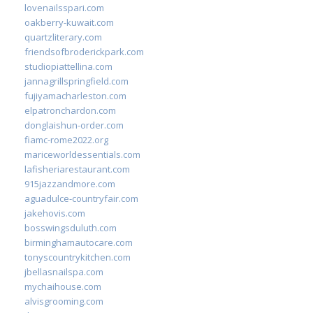
lovenailsspari.com
oakberry-kuwait.com
quartzliterary.com
friendsofbroderickpark.com
studiopiattellina.com
jannagrillspringfield.com
fujiyamacharleston.com
elpatronchardon.com
donglaishun-order.com
fiamc-rome2022.org
mariceworldessentials.com
lafisheriarestaurant.com
915jazzandmore.com
aguadulce-countryfair.com
jakehovis.com
bosswingsduluth.com
birminghamautocare.com
tonyscountrykitchen.com
jbellasnailspa.com
mychaihouse.com
alvisgrooming.com