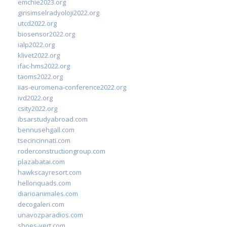
emchie2023.org
girisimselradyoloji2022.org
utcd2022.org
biosensor2022.org
ialp2022.org
klivet2022.org
ifac-hms2022.org
taoms2022.org
iias-euromena-conference2022.org
ivd2022.org
csity2022.org
ibsarstudyabroad.com
bennusehgall.com
tsecincinnati.com
roderconstructiongroup.com
plazabatai.com
hawkscayresort.com
hellonquads.com
diarioanimales.com
decogaleri.com
unavozparadios.com
shoes-vert.com