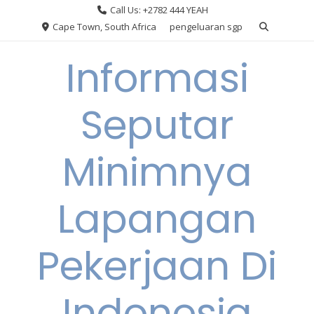
Skip
Call Us: +2782 444 YEAH
to
Cape Town, South Africa
pengeluaran sgp
content
Informasi
Seputar
Minimnya
Lapangan
Pekerjaan Di
Indonesia