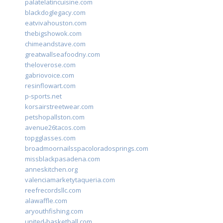
palatelatincuisine.com
blackdoglegacy.com
eatvivahouston.com
thebigshowok.com
chimeandstave.com
greatwallseafoodny.com
theloverose.com
gabriovoice.com
resinflowart.com
p-sports.net
korsairstreetwear.com
petshopallston.com
avenue26tacos.com
topgglasses.com
broadmoornailsspacoloradosprings.com
missblackpasadena.com
anneskitchen.org
valenciamarketytaqueria.com
reefrecordsllc.com
alawaffle.com
aryouthfishing.com
united-basketball.com