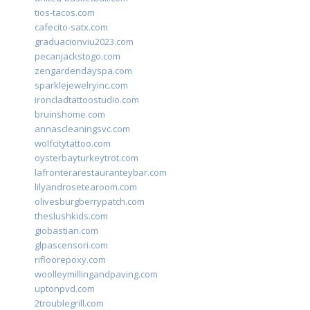
tios-tacos.com
cafecito-satx.com
graduacionviu2023.com
pecanjackstogo.com
zengardendayspa.com
sparklejewelryinc.com
ironcladtattoostudio.com
bruinshome.com
annascleaningsvc.com
wolfcitytattoo.com
oysterbayturkeytrot.com
lafronterarestauranteybar.com
lilyandrosetearoom.com
olivesburgberrypatch.com
theslushkids.com
giobastian.com
glpascensori.com
rifloorepoxy.com
woolleymillingandpaving.com
uptonpvd.com
2troublegrill.com