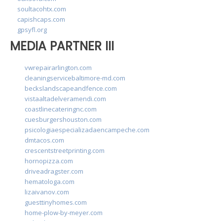
soultacohtx.com
capishcaps.com
gpsyfl.org
MEDIA PARTNER III
vwrepairarlington.com
cleaningservicebaltimore-md.com
beckslandscapeandfence.com
vistaaltadelveramendi.com
coastlinecateringnc.com
cuesburgershouston.com
psicologiaespecializadaencampeche.com
dmtacos.com
crescentstreetprinting.com
hornopizza.com
driveadragster.com
hematologa.com
lizaivanov.com
guesttinyhomes.com
home-plow-by-meyer.com