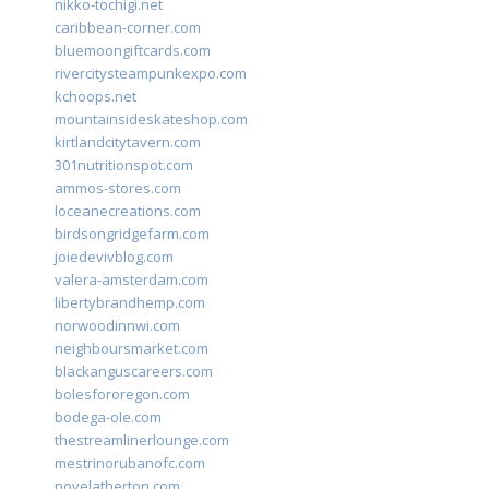
nikko-tochigi.net
caribbean-corner.com
bluemoongiftcards.com
rivercitysteampunkexpo.com
kchoops.net
mountainsideskateshop.com
kirtlandcitytavern.com
301nutritionspot.com
ammos-stores.com
loceanecreations.com
birdsongridgefarm.com
joiedevivblog.com
valera-amsterdam.com
libertybrandhemp.com
norwoodinnwi.com
neighboursmarket.com
blackanguscareers.com
bolesfororegon.com
bodega-ole.com
thestreamlinerlounge.com
mestrinorubanofc.com
novelatherton.com