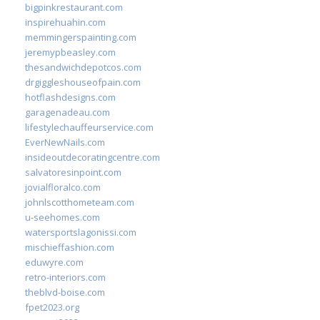
bigpinkrestaurant.com
inspirehuahin.com
memmingerspainting.com
jeremypbeasley.com
thesandwichdepotcos.com
drgiggleshouseofpain.com
hotflashdesigns.com
garagenadeau.com
lifestylechauffeurservice.com
EverNewNails.com
insideoutdecoratingcentre.com
salvatoresinpoint.com
jovialfloralco.com
johnlscotthometeam.com
u-seehomes.com
watersportslagonissi.com
mischieffashion.com
eduwyre.com
retro-interiors.com
theblvd-boise.com
fpet2023.org