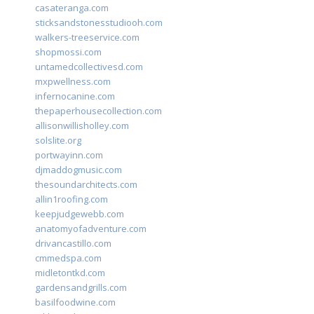
casateranga.com
sticksandstonesstudiooh.com
walkers-treeservice.com
shopmossi.com
untamedcollectivesd.com
mxpwellness.com
infernocanine.com
thepaperhousecollection.com
allisonwillisholley.com
solslite.org
portwayinn.com
djmaddogmusic.com
thesoundarchitects.com
allin1roofing.com
keepjudgewebb.com
anatomyofadventure.com
drivancastillo.com
cmmedspa.com
midletontkd.com
gardensandgrills.com
basilfoodwine.com