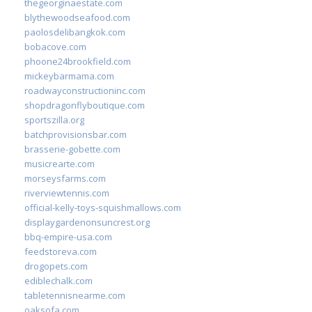
thegeorginaestate.com
blythewoodseafood.com
paolosdelibangkok.com
bobacove.com
phoone24brookfield.com
mickeybarmama.com
roadwayconstructioninc.com
shopdragonflyboutique.com
sportszilla.org
batchprovisionsbar.com
brasserie-gobette.com
musicrearte.com
morseysfarms.com
riverviewtennis.com
official-kelly-toys-squishmallows.com
displaygardenonsuncrest.org
bbq-empire-usa.com
feedstoreva.com
drogopets.com
ediblechalk.com
tabletennisnearme.com
oaksofa.com