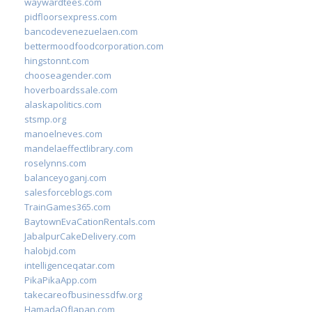
waywardtees.com
pidfloorsexpress.com
bancodevenezuelaen.com
bettermoodfoodcorporation.com
hingstonnt.com
chooseagender.com
hoverboardssale.com
alaskapolitics.com
stsmp.org
manoelneves.com
mandelaeffectlibrary.com
roselynns.com
balanceyoganj.com
salesforceblogs.com
TrainGames365.com
BaytownEvaCationRentals.com
JabalpurCakeDelivery.com
halobjd.com
intelligenceqatar.com
PikaPikaApp.com
takecareofbusinessdfw.org
HamadaOfJapan.com