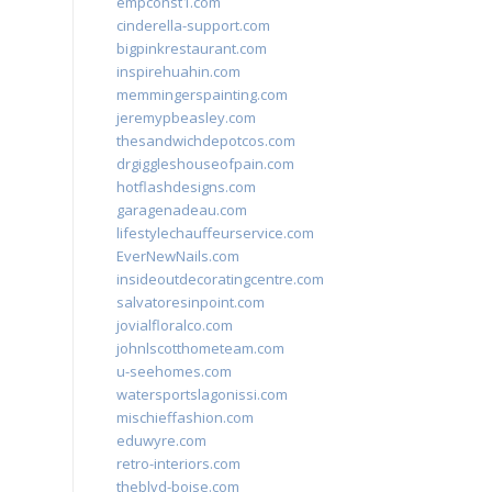
empconst1.com
cinderella-support.com
bigpinkrestaurant.com
inspirehuahin.com
memmingerspainting.com
jeremypbeasley.com
thesandwichdepotcos.com
drgiggleshouseofpain.com
hotflashdesigns.com
garagenadeau.com
lifestylechauffeurservice.com
EverNewNails.com
insideoutdecoratingcentre.com
salvatoresinpoint.com
jovialfloralco.com
johnlscotthometeam.com
u-seehomes.com
watersportslagonissi.com
mischieffashion.com
eduwyre.com
retro-interiors.com
theblvd-boise.com