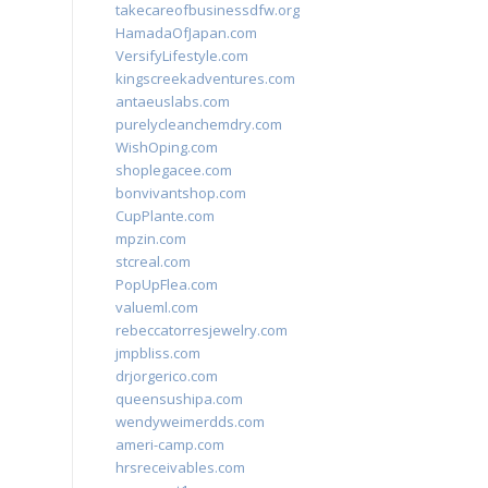
takecareofbusinessdfw.org
HamadaOfJapan.com
VersifyLifestyle.com
kingscreekadventures.com
antaeuslabs.com
purelycleanchemdry.com
WishOping.com
shoplegacee.com
bonvivantshop.com
CupPlante.com
mpzin.com
stcreal.com
PopUpFlea.com
valueml.com
rebeccatorresjewelry.com
jmpbliss.com
drjorgerico.com
queensushipa.com
wendyweimerdds.com
ameri-camp.com
hrsreceivables.com