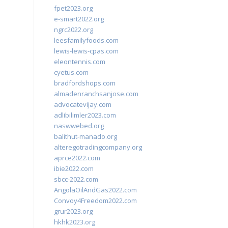
fpet2023.org
e-smart2022.org
ngrc2022.org
leesfamilyfoods.com
lewis-lewis-cpas.com
eleontennis.com
cyetus.com
bradfordshops.com
almadenranchsanjose.com
advocatevijay.com
adlibilimler2023.com
naswwebed.org
balithut-manado.org
alteregotradingcompany.org
aprce2022.com
ibie2022.com
sbcc-2022.com
AngolaOilAndGas2022.com
Convoy4Freedom2022.com
grur2023.org
hkhk2023.org