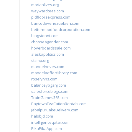
marianlives.org
waywardtees.com
pidfloorsexpress.com
bancodevenezuelaen.com
bettermoodfoodcorporation.com
hingstonnt.com
chooseagender.com
hoverboardssale.com
alaskapolitics.com
stsmp.org
manoelneves.com
mandelaeffectlibrary.com
roselynns.com
balanceyoganj.com
salesforceblogs.com
TrainGames365.com
BaytownEvaCationRentals.com
JabalpurCakeDelivery.com
halobjd.com
intelligenceqatar.com
PikaPikaApp.com