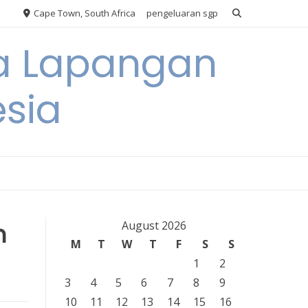
Cape Town, South Africa
pengeluaran sgp
ya Lapangan
esia
n
August 2026
M
T
W
T
F
S
S
1
2
3
4
5
6
7
8
9
10
11
12
13
14
15
16