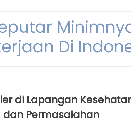
Seputar Minimn
erjaan Di Indon
rier di Lapangan Kesehata
g dan Permasalahan