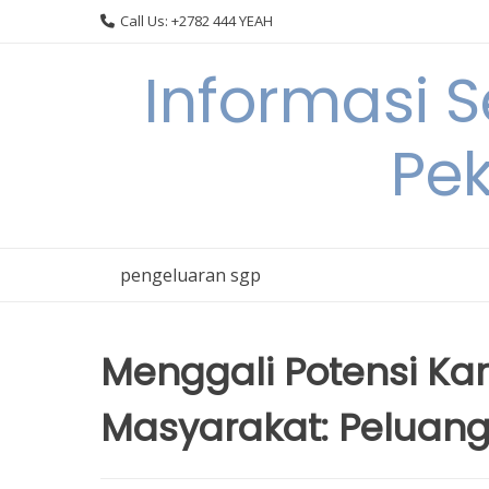
Skip
Call Us: +2782 444 YEAH
to
content
Informasi 
Pek
pengeluaran sgp
Menggali Potensi Ka
Masyarakat: Peluan