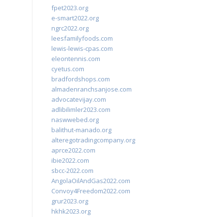
fpet2023.org
e-smart2022.org
ngrc2022.org
leesfamilyfoods.com
lewis-lewis-cpas.com
eleontennis.com
cyetus.com
bradfordshops.com
almadenranchsanjose.com
advocatevijay.com
adlibilimler2023.com
naswwebed.org
balithut-manado.org
alteregotradingcompany.org
aprce2022.com
ibie2022.com
sbcc-2022.com
AngolaOilAndGas2022.com
Convoy4Freedom2022.com
grur2023.org
hkhk2023.org