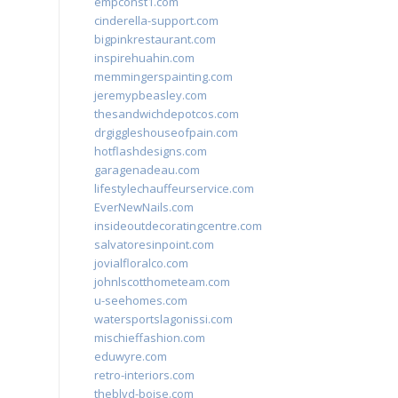
empconst1.com
cinderella-support.com
bigpinkrestaurant.com
inspirehuahin.com
memmingerspainting.com
jeremypbeasley.com
thesandwichdepotcos.com
drgiggleshouseofpain.com
hotflashdesigns.com
garagenadeau.com
lifestylechauffeurservice.com
EverNewNails.com
insideoutdecoratingcentre.com
salvatoresinpoint.com
jovialfloralco.com
johnlscotthometeam.com
u-seehomes.com
watersportslagonissi.com
mischieffashion.com
eduwyre.com
retro-interiors.com
theblvd-boise.com