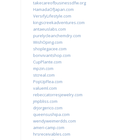
takecareofbusinessdfw.org
HamadaOfJapan.com
VersifyLifestyle.com
kingscreekadventures.com
antaeuslabs.com
purelycleanchemdry.com
WishOping.com
shoplegacee.com
bonvivantshop.com
CupPlante.com
mpzin.com
stcreal.com
PopUpFlea.com
valueml.com
rebeccatorresjewelry.com
jmpbliss.com
drjorgerico.com
queensushipa.com
wendyweimerdds.com
ameri-camp.com
hrsreceivables.com