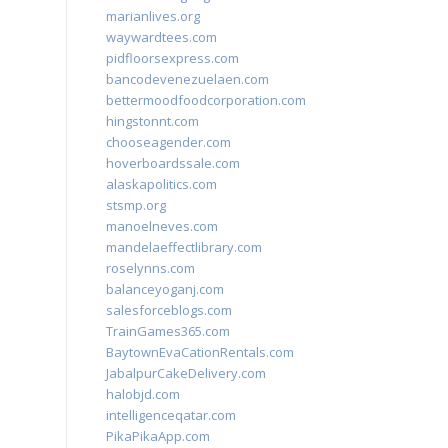
marianlives.org
waywardtees.com
pidfloorsexpress.com
bancodevenezuelaen.com
bettermoodfoodcorporation.com
hingstonnt.com
chooseagender.com
hoverboardssale.com
alaskapolitics.com
stsmp.org
manoelneves.com
mandelaeffectlibrary.com
roselynns.com
balanceyoganj.com
salesforceblogs.com
TrainGames365.com
BaytownEvaCationRentals.com
JabalpurCakeDelivery.com
halobjd.com
intelligenceqatar.com
PikaPikaApp.com