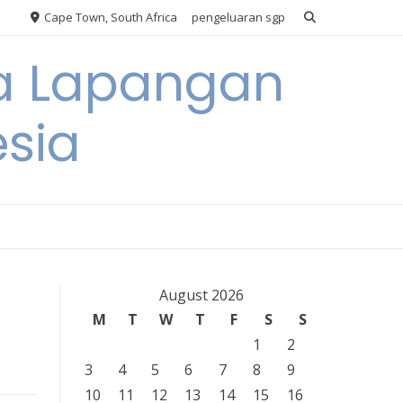
Cape Town, South Africa
pengeluaran sgp
ya Lapangan
esia
August 2026
M
T
W
T
F
S
S
1
2
3
4
5
6
7
8
9
10
11
12
13
14
15
16