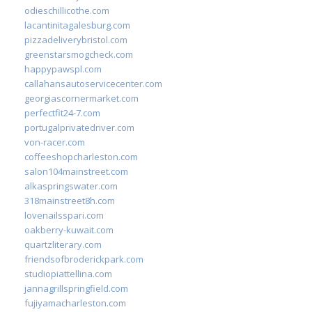
odieschillicothe.com
lacantinitagalesburg.com
pizzadeliverybristol.com
greenstarsmogcheck.com
happypawspl.com
callahansautoservicecenter.com
georgiascornermarket.com
perfectfit24-7.com
portugalprivatedriver.com
von-racer.com
coffeeshopcharleston.com
salon104mainstreet.com
alkaspringswater.com
318mainstreet8h.com
lovenailsspari.com
oakberry-kuwait.com
quartzliterary.com
friendsofbroderickpark.com
studiopiattellina.com
jannagrillspringfield.com
fujiyamacharleston.com