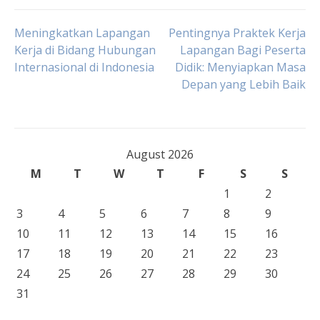
Post
Meningkatkan Lapangan
Pentingnya Praktek Kerja
Kerja di Bidang Hubungan
Lapangan Bagi Peserta
Internasional di Indonesia
Didik: Menyiapkan Masa
navigation
Depan yang Lebih Baik
August 2026
M
T
W
T
F
S
S
1
2
3
4
5
6
7
8
9
10
11
12
13
14
15
16
17
18
19
20
21
22
23
24
25
26
27
28
29
30
31