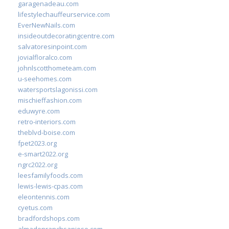
garagenadeau.com
lifestylechauffeurservice.com
EverNewNails.com
insideoutdecoratingcentre.com
salvatoresinpoint.com
jovialfloralco.com
johnlscotthometeam.com
u-seehomes.com
watersportslagonissi.com
mischieffashion.com
eduwyre.com
retro-interiors.com
theblvd-boise.com
fpet2023.org
e-smart2022.org
ngrc2022.org
leesfamilyfoods.com
lewis-lewis-cpas.com
eleontennis.com
cyetus.com
bradfordshops.com