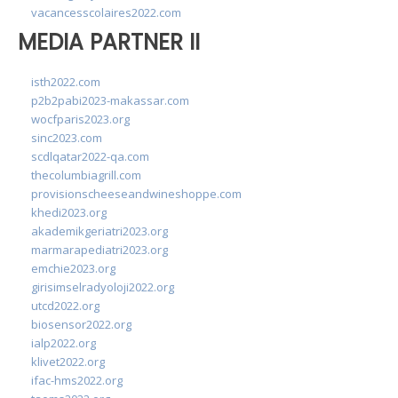
vacancesscolaires2022.com
MEDIA PARTNER II
isth2022.com
p2b2pabi2023-makassar.com
wocfparis2023.org
sinc2023.com
scdlqatar2022-qa.com
thecolumbiagrill.com
provisionscheeseandwineshoppe.com
khedi2023.org
akademikgeriatri2023.org
marmarapediatri2023.org
emchie2023.org
girisimselradyoloji2022.org
utcd2022.org
biosensor2022.org
ialp2022.org
klivet2022.org
ifac-hms2022.org