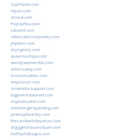
CupPlante.com
mpzin.com
stcreal.com
PopUpFlea.com
valueml.com
rebeccatorresjewelry.com
jmpbliss.com
drjorgerico.com
queensushipa.com
wendyweimerdds.com
ameri-camp.com
hrsreceivables.com
empconst1.com
cinderella-support.com
bigpinkrestaurant.com
inspirehuahin.com
memmingerspainting.com
jeremypbeasley.com
thesandwichdepotcos.com
drgiggleshouseofpain.com
hotflashdesigns.com