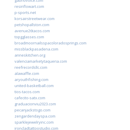
gabriovoice.com
resinflowart.com
p-sports.net
korsairstreetwear.com
petshopallston.com
avenue26tacos.com
topgglasses.com
broadmoornailsspacoloradosprings.com
missblackpasadena.com
anneskitchen.org
valenciamarketytaqueria.com
reefrecordsllc.com
alawaffle.com
aryouthfishing.com
united-basketball.com
tios-tacos.com
cafecito-satx.com
graduacionviu2023.com
pecanjackstogo.com
zengardendayspa.com
sparklejewelryinc.com
ironcladtattoostudio.com