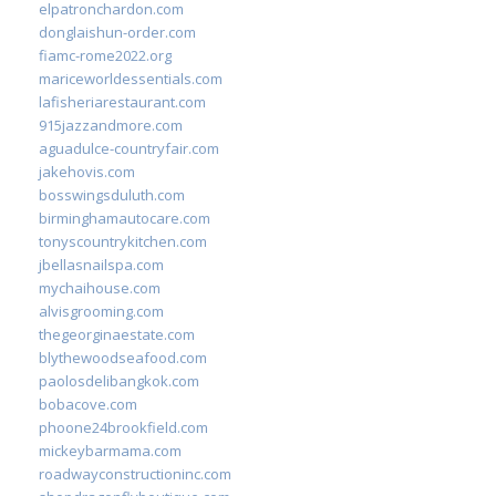
elpatronchardon.com
donglaishun-order.com
fiamc-rome2022.org
mariceworldessentials.com
lafisheriarestaurant.com
915jazzandmore.com
aguadulce-countryfair.com
jakehovis.com
bosswingsduluth.com
birminghamautocare.com
tonyscountrykitchen.com
jbellasnailspa.com
mychaihouse.com
alvisgrooming.com
thegeorginaestate.com
blythewoodseafood.com
paolosdelibangkok.com
bobacove.com
phoone24brookfield.com
mickeybarmama.com
roadwayconstructioninc.com