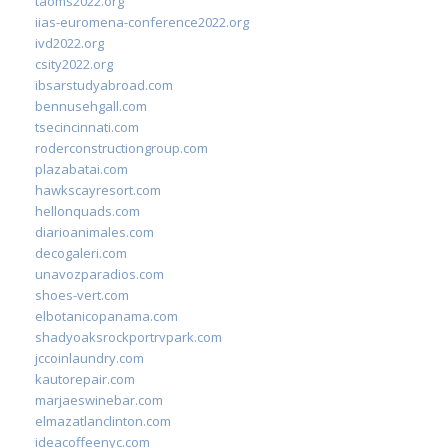
taoms2022.org
iias-euromena-conference2022.org
ivd2022.org
csity2022.org
ibsarstudyabroad.com
bennusehgall.com
tsecincinnati.com
roderconstructiongroup.com
plazabatai.com
hawkscayresort.com
hellonquads.com
diarioanimales.com
decogaleri.com
unavozparadios.com
shoes-vert.com
elbotanicopanama.com
shadyoaksrockportrvpark.com
jccoinlaundry.com
kautorepair.com
marjaeswinebar.com
elmazatlanclinton.com
ideacoffeenyc.com