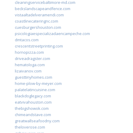
cleaningservicebaltimore-md.com
beckslandscapeandfence.com
vistaaltadelveramendi.com
coastlinecateringnc.com
cuesburgershouston.com
psicologiaespecializadaencampeche.com
dmtacos.com
crescentstreetprinting.com
hornopizza.com
driveadragster.com
hematologa.com
lizaivanov.com
guesttinyhomes.com
home-plow-by-meyer.com
palatelatincuisine.com
blackdoglegacy.com
eatvivahouston.com
thebigshowok.com
chimeandstave.com
greatwallseafoodny.com
theloverose.com