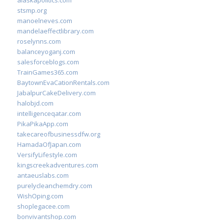
alaskapolitics.com
stsmp.org
manoelneves.com
mandelaeffectlibrary.com
roselynns.com
balanceyoganj.com
salesforceblogs.com
TrainGames365.com
BaytownEvaCationRentals.com
JabalpurCakeDelivery.com
halobjd.com
intelligenceqatar.com
PikaPikaApp.com
takecareofbusinessdfw.org
HamadaOfJapan.com
VersifyLifestyle.com
kingscreekadventures.com
antaeuslabs.com
purelycleanchemdry.com
WishOping.com
shoplegacee.com
bonvivantshop.com