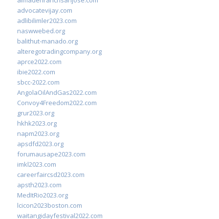
almadenranchsanjose.com
advocatevijay.com
adlibilimler2023.com
naswwebed.org
balithut-manado.org
alteregotradingcompany.org
aprce2022.com
ibie2022.com
sbcc-2022.com
AngolaOilAndGas2022.com
Convoy4Freedom2022.com
grur2023.org
hkhk2023.org
napm2023.org
apsdfd2023.org
forumausape2023.com
imkl2023.com
careerfaircsd2023.com
apsth2023.com
MedItRio2023.org
lcicon2023boston.com
waitangidayfestival2022.com