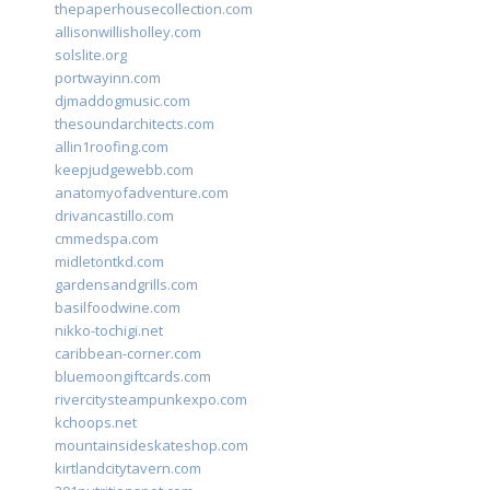
thepaperhousecollection.com
allisonwillisholley.com
solslite.org
portwayinn.com
djmaddogmusic.com
thesoundarchitects.com
allin1roofing.com
keepjudgewebb.com
anatomyofadventure.com
drivancastillo.com
cmmedspa.com
midletontkd.com
gardensandgrills.com
basilfoodwine.com
nikko-tochigi.net
caribbean-corner.com
bluemoongiftcards.com
rivercitysteampunkexpo.com
kchoops.net
mountainsideskateshop.com
kirtlandcitytavern.com