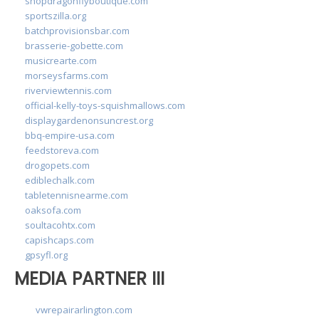
shopdragonflyboutique.com
sportszilla.org
batchprovisionsbar.com
brasserie-gobette.com
musicrearte.com
morseysfarms.com
riverviewtennis.com
official-kelly-toys-squishmallows.com
displaygardenonsuncrest.org
bbq-empire-usa.com
feedstoreva.com
drogopets.com
ediblechalk.com
tabletennisnearme.com
oaksofa.com
soultacohtx.com
capishcaps.com
gpsyfl.org
MEDIA PARTNER III
vwrepairarlington.com