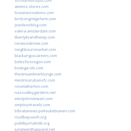
301nutritionspot.com
ammos-stores.com
loceanecreations.com
birdsongridgefarm.com
joiedevivblog.com
valera-amsterdam.com
libertybrandhemp.com
norwoodinnwi.com
neighboursmarket.com
blackanguscareers.com
bolesfororegon.com
bodega-ole.com
thestreamlinerlounge.com
mestrinorubanofc.com
novelatherton.com
nassvalleygardens.net
electjohnstewart.com
omptourtravels.com
tribratanews-polreskebumen.com
rsudbayuasih.org
publikjurnalistik.org
juneteenthapparel.net