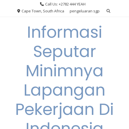
Skip
Call Us: +2782 444 YEAH
to
Cape Town, South Africa
pengeluaran sgp
content
Informasi
Seputar
Minimnya
Lapangan
Pekerjaan Di
Indonesia