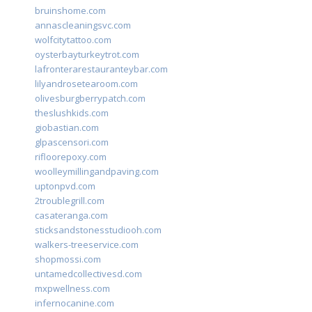
bruinshome.com
annascleaningsvc.com
wolfcitytattoo.com
oysterbayturkeytrot.com
lafronterarestauranteybar.com
lilyandrosetearoom.com
olivesburgberrypatch.com
theslushkids.com
giobastian.com
glpascensori.com
rifloorepoxy.com
woolleymillingandpaving.com
uptonpvd.com
2troublegrill.com
casateranga.com
sticksandstonesstudiooh.com
walkers-treeservice.com
shopmossi.com
untamedcollectivesd.com
mxpwellness.com
infernocanine.com