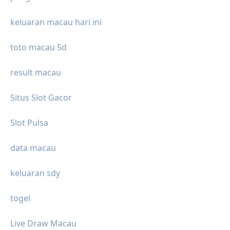
keluaran macau hari ini
toto macau 5d
result macau
Situs Slot Gacor
Slot Pulsa
data macau
keluaran sdy
togel
Live Draw Macau