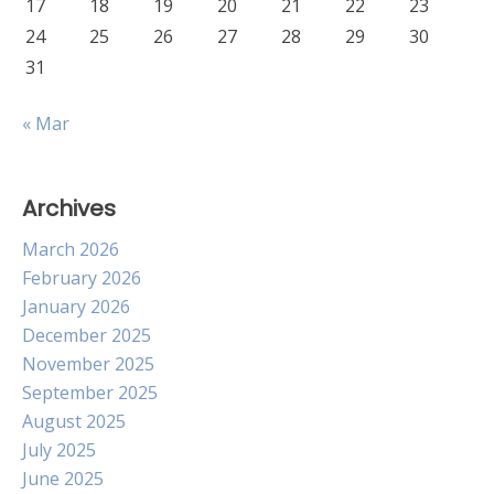
17
18
19
20
21
22
23
24
25
26
27
28
29
30
31
« Mar
Archives
March 2026
February 2026
January 2026
December 2025
November 2025
September 2025
August 2025
July 2025
June 2025