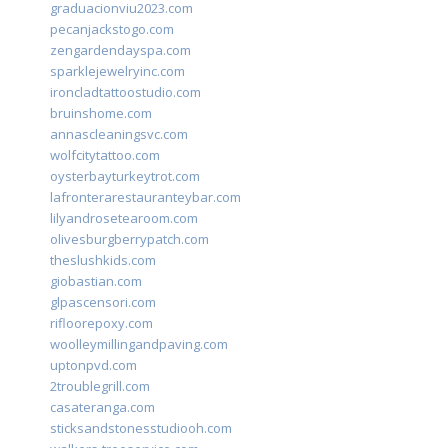
graduacionviu2023.com
pecanjackstogo.com
zengardendayspa.com
sparklejewelryinc.com
ironcladtattoostudio.com
bruinshome.com
annascleaningsvc.com
wolfcitytattoo.com
oysterbayturkeytrot.com
lafronterarestauranteybar.com
lilyandrosetearoom.com
olivesburgberrypatch.com
theslushkids.com
giobastian.com
glpascensori.com
rifloorepoxy.com
woolleymillingandpaving.com
uptonpvd.com
2troublegrill.com
casateranga.com
sticksandstonesstudiooh.com