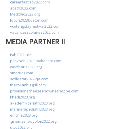
careerfaircsd2023.com
apsth2023.com
MedItRio2023.org
lcicon2023boston.com
waitangidayfestival2022.com
vacancesscolaires2022.com
MEDIA PARTNER II
isth2022.com
p2b2pabi2023-makassar.com
wocfparis2023.org
sinc2023.com
scdlqatar2022-qa.com
thecolumbiagrill.com
provisionscheeseandwineshoppe.com
khedi2023.org
akademikgeriatri2023.org
marmarapediatri2023.org
emchie2023.org
girisimselradyoloji2022.org
utcd2022.org