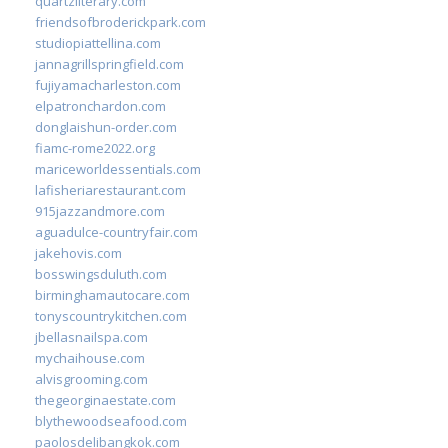
quartzliterary.com
friendsofbroderickpark.com
studiopiattellina.com
jannagrillspringfield.com
fujiyamacharleston.com
elpatronchardon.com
donglaishun-order.com
fiamc-rome2022.org
mariceworldessentials.com
lafisheriarestaurant.com
915jazzandmore.com
aguadulce-countryfair.com
jakehovis.com
bosswingsduluth.com
birminghamautocare.com
tonyscountrykitchen.com
jbellasnailspa.com
mychaihouse.com
alvisgrooming.com
thegeorginaestate.com
blythewoodseafood.com
paolosdelibangkok.com