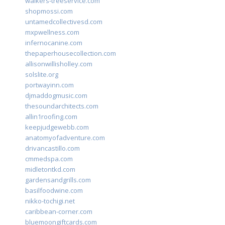
walkers-treeservice.com
shopmossi.com
untamedcollectivesd.com
mxpwellness.com
infernocanine.com
thepaperhousecollection.com
allisonwillisholley.com
solslite.org
portwayinn.com
djmaddogmusic.com
thesoundarchitects.com
allin1roofing.com
keepjudgewebb.com
anatomyofadventure.com
drivancastillo.com
cmmedspa.com
midletontkd.com
gardensandgrills.com
basilfoodwine.com
nikko-tochigi.net
caribbean-corner.com
bluemoongiftcards.com