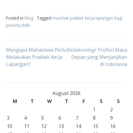
Posted in
Blog
Tagged
manfaat praktek kerja lapangan bagi
peserta didik
Post
Mengapa Mahasiswa Perlu
Bioteknologi: Profesi Masa
Melakukan Praktek Kerja
Depan yang Menjanjikan
Lapangan?
di Indonesia
navigation
August 2026
M
T
W
T
F
S
S
1
2
3
4
5
6
7
8
9
10
11
12
13
14
15
16