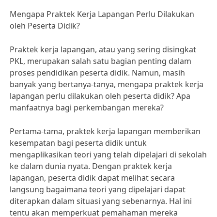
Mengapa Praktek Kerja Lapangan Perlu Dilakukan
oleh Peserta Didik?
Praktek kerja lapangan, atau yang sering disingkat
PKL, merupakan salah satu bagian penting dalam
proses pendidikan peserta didik. Namun, masih
banyak yang bertanya-tanya, mengapa praktek kerja
lapangan perlu dilakukan oleh peserta didik? Apa
manfaatnya bagi perkembangan mereka?
Pertama-tama, praktek kerja lapangan memberikan
kesempatan bagi peserta didik untuk
mengaplikasikan teori yang telah dipelajari di sekolah
ke dalam dunia nyata. Dengan praktek kerja
lapangan, peserta didik dapat melihat secara
langsung bagaimana teori yang dipelajari dapat
diterapkan dalam situasi yang sebenarnya. Hal ini
tentu akan memperkuat pemahaman mereka