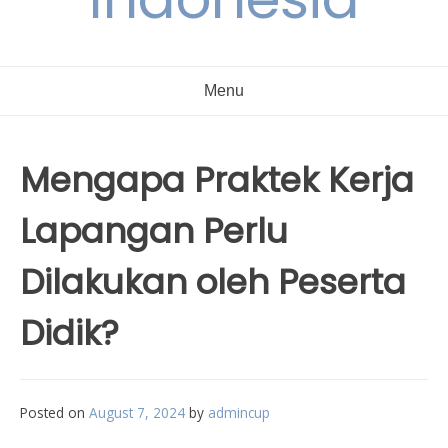
Menu
Mengapa Praktek Kerja
Lapangan Perlu
Dilakukan oleh Peserta
Didik?
Posted on
August 7, 2024
by
admincup