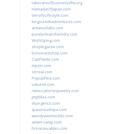
takecareofbusinessdfw.org
HamadaOfJapan.com
VersifyLifestyle.com
kingscreekadventures.com
antaeuslabs.com
purelycleanchemdry.com
WishOping.com
shoplegacee.com
bonvivantshop.com
CupPlante.com
mpzin.com
stcreal.com
PopUpFlea.com
valueml.com
rebeccatorresjewelry.com
jmpbliss.com
drjorgerico.com
queensushipa.com
wendyweimerdds.com
ameri-camp.com
hrsreceivables.com