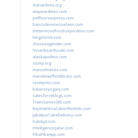
marianlives.org
waywardtees.com
pidfloorsexpress.com
bancodevenezuelaen.com
bettermoodfoodcorporation.com
hingstonnt.com
chooseagender.com
hoverboardssale.com
alaskapolitics.com
stsmp.org
manoelneves.com
mandelaeffectlibrary.com
roselynns.com
balanceyoganj.com
salesforceblogs.com
TrainGames365.com
BaytownEvaCationRentals.com
JabalpurCakeDelivery.com
halobjd.com
intelligenceqatar.com
PikaPikaApp.com