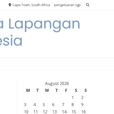
Cape Town, South Africa
pengeluaran sgp
ya Lapangan
esia
August 2026
M
T
W
T
F
S
S
1
2
3
4
5
6
7
8
9
10
11
12
13
14
15
16