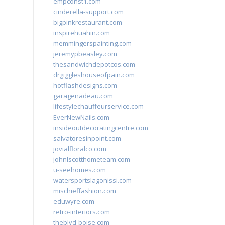
empconst1.com
cinderella-support.com
bigpinkrestaurant.com
inspirehuahin.com
memmingerspainting.com
jeremypbeasley.com
thesandwichdepotcos.com
drgiggleshouseofpain.com
hotflashdesigns.com
garagenadeau.com
lifestylechauffeurservice.com
EverNewNails.com
insideoutdecoratingcentre.com
salvatoresinpoint.com
jovialfloralco.com
johnlscotthometeam.com
u-seehomes.com
watersportslagonissi.com
mischieffashion.com
eduwyre.com
retro-interiors.com
theblvd-boise.com