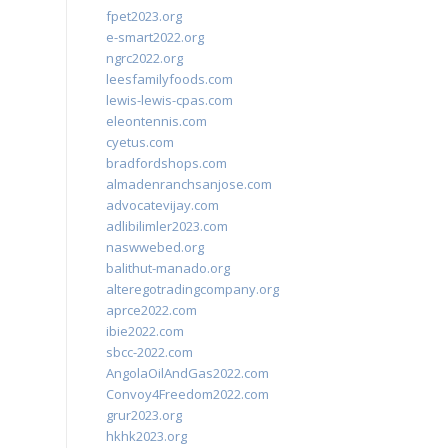
fpet2023.org
e-smart2022.org
ngrc2022.org
leesfamilyfoods.com
lewis-lewis-cpas.com
eleontennis.com
cyetus.com
bradfordshops.com
almadenranchsanjose.com
advocatevijay.com
adlibilimler2023.com
naswwebed.org
balithut-manado.org
alteregotradingcompany.org
aprce2022.com
ibie2022.com
sbcc-2022.com
AngolaOilAndGas2022.com
Convoy4Freedom2022.com
grur2023.org
hkhk2023.org