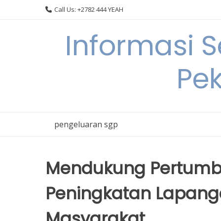
Skip
Call Us: +2782 444 YEAH
to
content
Informasi 
Pek
pengeluaran sgp
Mendukung Pertumbu
Peningkatan Lapang
Masyarakat