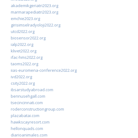
akademikgeriatri2023.org
marmarapediatri2023.org
emchie2023.org
girisimselradyoloji2022.org
utcd2022.org
biosensor2022.org
ialp2022.org
klivet2022.org
ifac-hms2022.org
taoms2022.org
iias-euromena-conference2022.org
ivd2022.org
csity2022.org
ibsarstudyabroad.com
bennusehgall.com
tsecincinnati.com
roderconstructiongroup.com
plazabatai.com
hawkscayresort.com
hellonquads.com
diarioanimales.com