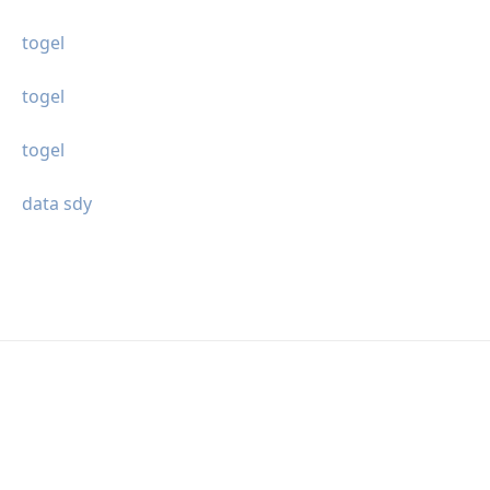
togel
togel
togel
data sdy