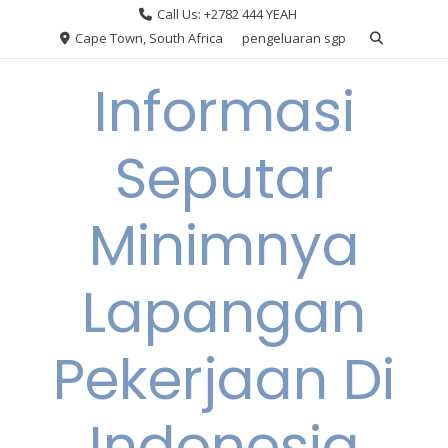
Skip
Call Us: +2782 444 YEAH
to
Cape Town, South Africa
pengeluaran sgp
content
Informasi
Seputar
Minimnya
Lapangan
Pekerjaan Di
Indonesia