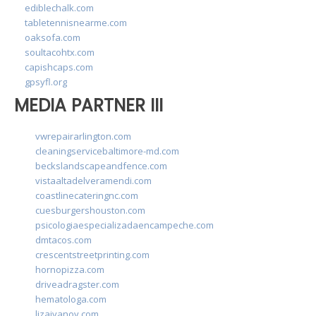
ediblechalk.com
tabletennisnearme.com
oaksofa.com
soultacohtx.com
capishcaps.com
gpsyfl.org
MEDIA PARTNER III
vwrepairarlington.com
cleaningservicebaltimore-md.com
beckslandscapeandfence.com
vistaaltadelveramendi.com
coastlinecateringnc.com
cuesburgershouston.com
psicologiaespecializadaencampeche.com
dmtacos.com
crescentstreetprinting.com
hornopizza.com
driveadragster.com
hematologa.com
lizaivanov.com