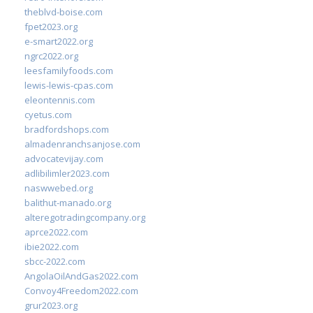
theblvd-boise.com
fpet2023.org
e-smart2022.org
ngrc2022.org
leesfamilyfoods.com
lewis-lewis-cpas.com
eleontennis.com
cyetus.com
bradfordshops.com
almadenranchsanjose.com
advocatevijay.com
adlibilimler2023.com
naswwebed.org
balithut-manado.org
alteregotradingcompany.org
aprce2022.com
ibie2022.com
sbcc-2022.com
AngolaOilAndGas2022.com
Convoy4Freedom2022.com
grur2023.org