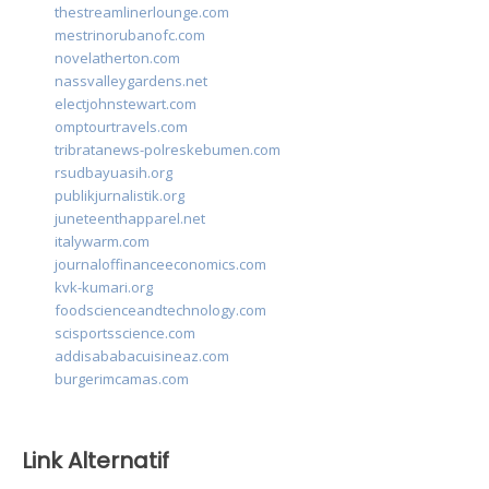
thestreamlinerlounge.com
mestrinorubanofc.com
novelatherton.com
nassvalleygardens.net
electjohnstewart.com
omptourtravels.com
tribratanews-polreskebumen.com
rsudbayuasih.org
publikjurnalistik.org
juneteenthapparel.net
italywarm.com
journaloffinanceeconomics.com
kvk-kumari.org
foodscienceandtechnology.com
scisportsscience.com
addisababacuisineaz.com
burgerimcamas.com
Link Alternatif