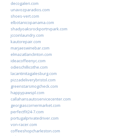
decogaleri.com
unavozparadios.com
shoes-vert.com
elbotanicopanama.com
shadyoaksrockportrvpark.com
jccoinlaundry.com
kautorepair.com
marjaeswinebar.com
elmazatlanclinton.com
ideacoffeenyc.com
odieschillicothe.com
lacantinitagalesburg.com
pizzadeliverybristol.com
greenstarsmogcheck.com
happypawspl.com
callahansautoservicecenter.com
georgiascornermarket.com
perfectfit24-7.com
portugalprivatedriver.com
von-racer.com
coffeeshopcharleston.com