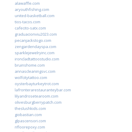
alawaffle.com
aryouthfishing.com
united-basketball.com
tios-tacos.com
cafecito-satx.com
graduacionviu2023.com
pecanjackstogo.com
zengardendayspa.com
sparklejewelryinc.com
ironcladtattoostudio.com
bruinshome.com
annascleaningsvc.com
wolfcitytattoo.com
oysterbayturkeytrot.com
lafronterarestauranteybar.com
lilyandrosetearoom.com
olivesburgberrypatch.com
theslushkids.com
giobastian.com
glpascensori.com
rifloorepoxy.com