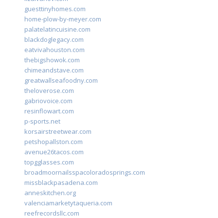
guesttinyhomes.com
home-plow-by-meyer.com
palatelatincuisine.com
blackdoglegacy.com
eatvivahouston.com
thebigshowok.com
chimeandstave.com
greatwallseafoodny.com
theloverose.com
gabriovoice.com
resinflowart.com
p-sports.net
korsairstreetwear.com
petshopallston.com
avenue26tacos.com
topgglasses.com
broadmoornailsspacoloradosprings.com
missblackpasadena.com
anneskitchen.org
valenciamarketytaqueria.com
reefrecordsllc.com