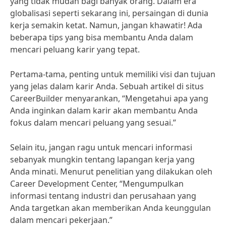
yang tidak mudah bagi banyak orang. Dalam era
globalisasi seperti sekarang ini, persaingan di dunia
kerja semakin ketat. Namun, jangan khawatir! Ada
beberapa tips yang bisa membantu Anda dalam
mencari peluang karir yang tepat.
Pertama-tama, penting untuk memiliki visi dan tujuan
yang jelas dalam karir Anda. Sebuah artikel di situs
CareerBuilder menyarankan, “Mengetahui apa yang
Anda inginkan dalam karir akan membantu Anda
fokus dalam mencari peluang yang sesuai.”
Selain itu, jangan ragu untuk mencari informasi
sebanyak mungkin tentang lapangan kerja yang
Anda minati. Menurut penelitian yang dilakukan oleh
Career Development Center, “Mengumpulkan
informasi tentang industri dan perusahaan yang
Anda targetkan akan memberikan Anda keunggulan
dalam mencari pekerjaan.”