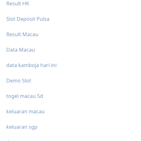
Result HK
Slot Deposit Pulsa
Result Macau
Data Macau
data kamboja hari ini
Demo Slot
togel macau 5d
keluaran macau
keluaran sgp