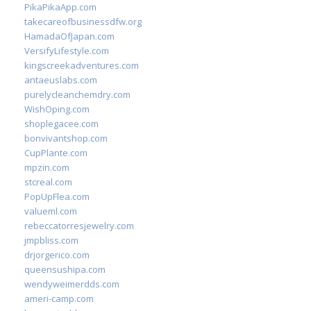
PikaPikaApp.com
takecareofbusinessdfw.org
HamadaOfJapan.com
VersifyLifestyle.com
kingscreekadventures.com
antaeuslabs.com
purelycleanchemdry.com
WishOping.com
shoplegacee.com
bonvivantshop.com
CupPlante.com
mpzin.com
stcreal.com
PopUpFlea.com
valueml.com
rebeccatorresjewelry.com
jmpbliss.com
drjorgerico.com
queensushipa.com
wendyweimerdds.com
ameri-camp.com