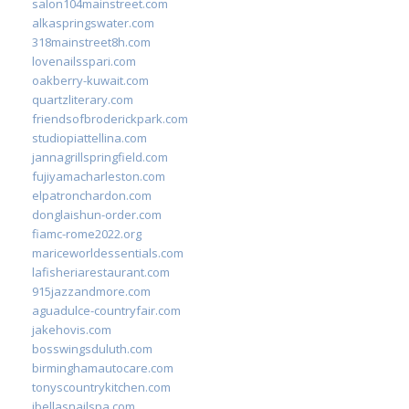
salon104mainstreet.com
alkaspringswater.com
318mainstreet8h.com
lovenailsspari.com
oakberry-kuwait.com
quartzliterary.com
friendsofbroderickpark.com
studiopiattellina.com
jannagrillspringfield.com
fujiyamacharleston.com
elpatronchardon.com
donglaishun-order.com
fiamc-rome2022.org
mariceworldessentials.com
lafisheriarestaurant.com
915jazzandmore.com
aguadulce-countryfair.com
jakehovis.com
bosswingsduluth.com
birminghamautocare.com
tonyscountrykitchen.com
jbellasnailspa.com