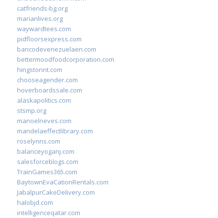
catfriends-bg.org
marianlives.org
waywardtees.com
pidfloorsexpress.com
bancodevenezuelaen.com
bettermoodfoodcorporation.com
hingstonnt.com
chooseagender.com
hoverboardssale.com
alaskapolitics.com
stsmp.org
manoelneves.com
mandelaeffectlibrary.com
roselynns.com
balanceyoganj.com
salesforceblogs.com
TrainGames365.com
BaytownEvaCationRentals.com
JabalpurCakeDelivery.com
halobjd.com
intelligenceqatar.com