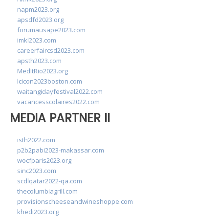
napm2023.org
apsdfd2023.org
forumausape2023.com
imkl2023.com
careerfaircsd2023.com
apsth2023.com
MedItRio2023.org
lcicon2023boston.com
waitangidayfestival2022.com
vacancesscolaires2022.com
MEDIA PARTNER II
isth2022.com
p2b2pabi2023-makassar.com
wocfparis2023.org
sinc2023.com
scdlqatar2022-qa.com
thecolumbiagrill.com
provisionscheeseandwineshoppe.com
khedi2023.org