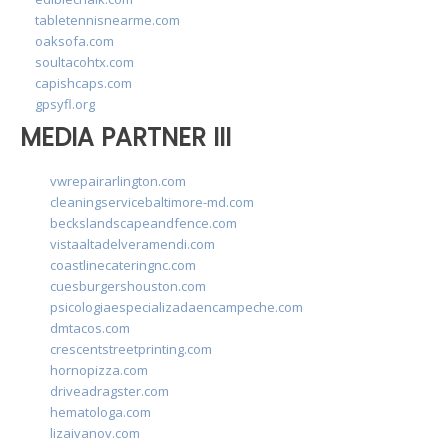
tabletennisnearme.com
oaksofa.com
soultacohtx.com
capishcaps.com
gpsyfl.org
MEDIA PARTNER III
vwrepairarlington.com
cleaningservicebaltimore-md.com
beckslandscapeandfence.com
vistaaltadelveramendi.com
coastlinecateringnc.com
cuesburgershouston.com
psicologiaespecializadaencampeche.com
dmtacos.com
crescentstreetprinting.com
hornopizza.com
driveadragster.com
hematologa.com
lizaivanov.com