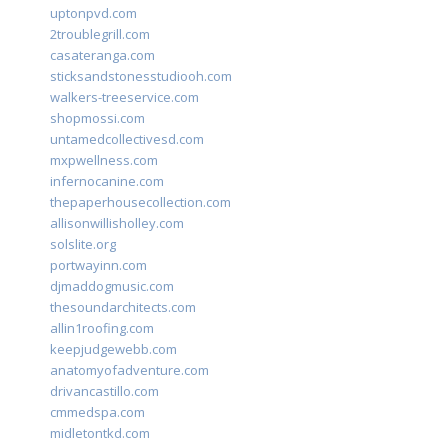
uptonpvd.com
2troublegrill.com
casateranga.com
sticksandstonesstudiooh.com
walkers-treeservice.com
shopmossi.com
untamedcollectivesd.com
mxpwellness.com
infernocanine.com
thepaperhousecollection.com
allisonwillisholley.com
solslite.org
portwayinn.com
djmaddogmusic.com
thesoundarchitects.com
allin1roofing.com
keepjudgewebb.com
anatomyofadventure.com
drivancastillo.com
cmmedspa.com
midletontkd.com