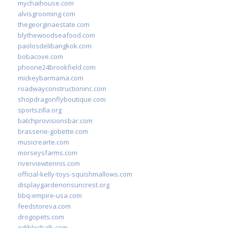
mychaihouse.com
alvisgrooming.com
thegeorginaestate.com
blythewoodseafood.com
paolosdelibangkok.com
bobacove.com
phoone24brookfield.com
mickeybarmama.com
roadwayconstructioninc.com
shopdragonflyboutique.com
sportszilla.org
batchprovisionsbar.com
brasserie-gobette.com
musicrearte.com
morseysfarms.com
riverviewtennis.com
official-kelly-toys-squishmallows.com
displaygardenonsuncrest.org
bbq-empire-usa.com
feedstoreva.com
drogopets.com
ediblechalk.com