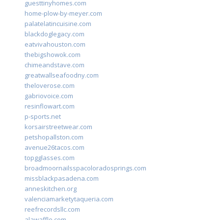
guesttinyhomes.com
home-plow-by-meyer.com
palatelatincuisine.com
blackdoglegacy.com
eatvivahouston.com
thebigshowok.com
chimeandstave.com
greatwallseafoodny.com
theloverose.com
gabriovoice.com
resinflowart.com
p-sports.net
korsairstreetwear.com
petshopallston.com
avenue26tacos.com
topgglasses.com
broadmoornailsspacoloradosprings.com
missblackpasadena.com
anneskitchen.org
valenciamarketytaqueria.com
reefrecordsllc.com
alawaffle.com