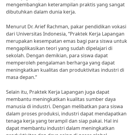
mengembangkan keterampilan praktis yang sangat
dibutuhkan dalam dunia kerja.
Menurut Dr. Arief Rachman, pakar pendidikan vokasi
dari Universitas Indonesia, “Praktek Kerja Lapangan
merupakan kesempatan emas bagi para siswa untuk
mengaplikasikan teori yang sudah dipelajari di
sekolah. Dengan demikian, para siswa dapat
memperoleh pengalaman berharga yang dapat
meningkatkan kualitas dan produktivitas industri di
masa depan.”
Selain itu, Praktek Kerja Lapangan juga dapat
membantu meningkatkan kualitas sumber daya
manusia di industri. Dengan melibatkan para siswa
dalam proses produksi, industri dapat mendapatkan
tenaga kerja yang terampil dan siap pakai. Hal ini
dapat membantu industri dalam meningkatkan