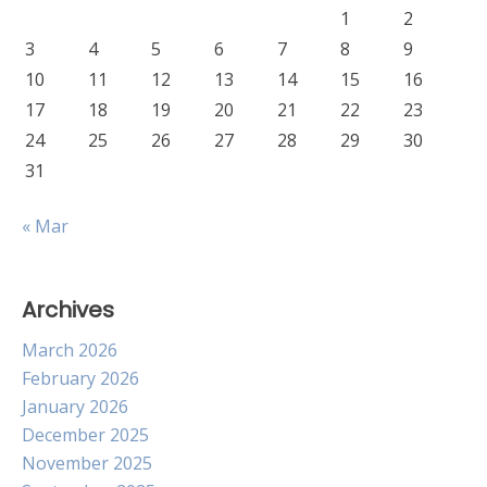
1
2
3
4
5
6
7
8
9
10
11
12
13
14
15
16
17
18
19
20
21
22
23
24
25
26
27
28
29
30
31
« Mar
Archives
March 2026
February 2026
January 2026
December 2025
November 2025