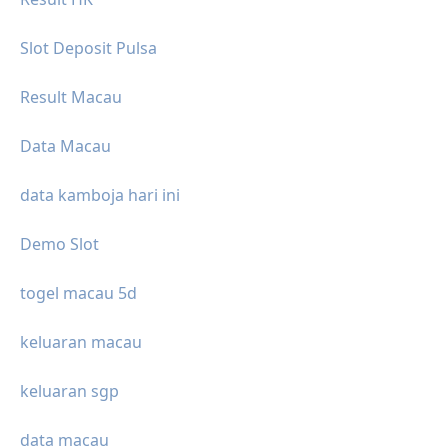
Slot Deposit Pulsa
Result Macau
Data Macau
data kamboja hari ini
Demo Slot
togel macau 5d
keluaran macau
keluaran sgp
data macau