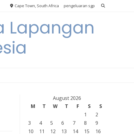
Cape Town, South Africa
pengeluaran sgp
ya Lapangan
esia
August 2026
M
T
W
T
F
S
S
1
2
3
4
5
6
7
8
9
10
11
12
13
14
15
16