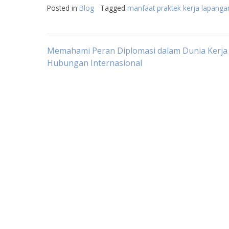
Posted in
Blog
Tagged
manfaat praktek kerja lapangan
Post
Memahami Peran Diplomasi dalam Dunia Kerja
Hubungan Internasional
navigation