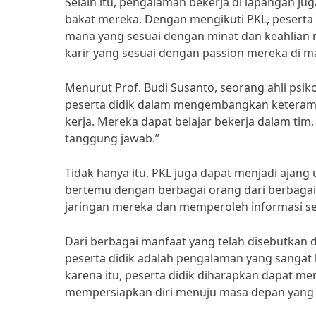
Selain itu, pengalaman bekerja di lapangan j
bakat mereka. Dengan mengikuti PKL, peserta
mana yang sesuai dengan minat dan keahlian
karir yang sesuai dengan passion mereka di m
Menurut Prof. Budi Susanto, seorang ahli psi
peserta didik dalam mengembangkan keterampi
kerja. Mereka dapat belajar bekerja dalam tim
tanggung jawab.”
Tidak hanya itu, PKL juga dapat menjadi ajang
bertemu dengan berbagai orang dari berbagai 
jaringan mereka dan memperoleh informasi se
Dari berbagai manfaat yang telah disebutkan d
peserta didik adalah pengalaman yang sangat
karena itu, peserta didik diharapkan dapat m
mempersiapkan diri menuju masa depan yang l