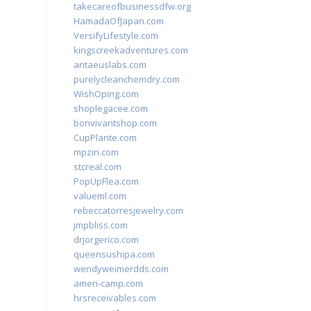
takecareofbusinessdfw.org
HamadaOfJapan.com
VersifyLifestyle.com
kingscreekadventures.com
antaeuslabs.com
purelycleanchemdry.com
WishOping.com
shoplegacee.com
bonvivantshop.com
CupPlante.com
mpzin.com
stcreal.com
PopUpFlea.com
valueml.com
rebeccatorresjewelry.com
jmpbliss.com
drjorgerico.com
queensushipa.com
wendyweimerdds.com
ameri-camp.com
hrsreceivables.com