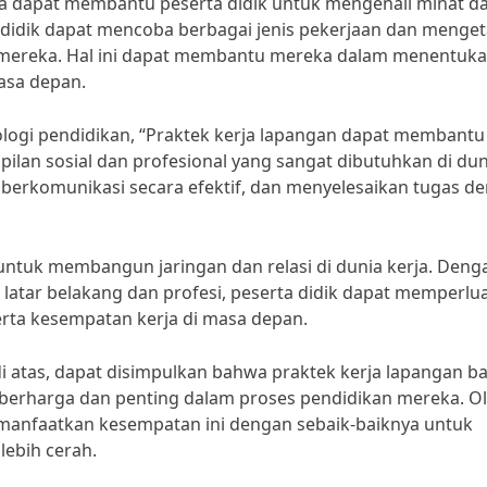
uga dapat membantu peserta didik untuk mengenali minat d
 didik dapat mencoba berbagai jenis pekerjaan dan menget
 mereka. Hal ini dapat membantu mereka dalam menentuk
asa depan.
kologi pendidikan, “Praktek kerja lapangan dapat membantu
lan sosial dan profesional yang sangat dibutuhkan di dun
, berkomunikasi secara efektif, dan menyelesaikan tugas d
 untuk membangun jaringan dan relasi di dunia kerja. Deng
latar belakang dan profesi, peserta didik dapat memperlu
rta kesempatan kerja di masa depan.
i atas, dapat disimpulkan bahwa praktek kerja lapangan ba
 berharga dan penting dalam proses pendidikan mereka. O
emanfaatkan kesempatan ini dengan sebaik-baiknya untuk
ebih cerah.