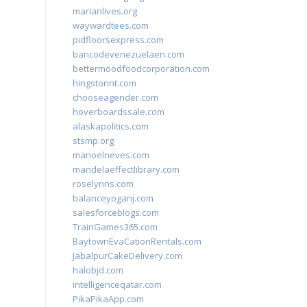
marianlives.org
waywardtees.com
pidfloorsexpress.com
bancodevenezuelaen.com
bettermoodfoodcorporation.com
hingstonnt.com
chooseagender.com
hoverboardssale.com
alaskapolitics.com
stsmp.org
manoelneves.com
mandelaeffectlibrary.com
roselynns.com
balanceyoganj.com
salesforceblogs.com
TrainGames365.com
BaytownEvaCationRentals.com
JabalpurCakeDelivery.com
halobjd.com
intelligenceqatar.com
PikaPikaApp.com