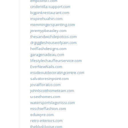
empconst1.com
cinderella-support.com
bigpinkrestaurant.com
inspirehuahin.com
memmingerspainting.com
jeremypbeasley.com
thesandwichdepotcos.com
drgiggleshouseofpain.com
hotflashdesigns.com
garagenadeau.com
lifestylechauffeurservice.com
EverNewNails.com
insideoutdecoratingcentre.com
salvatoresinpoint.com
jovialfloralco.com
johnlscotthometeam.com
u-seehomes.com
watersportslagonissi.com
mischieffashion.com
eduwyre.com
retro-interiors.com
theblvd-boise.com