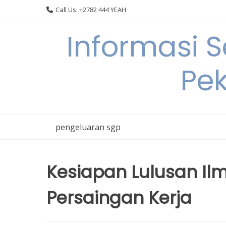
Skip
Call Us: +2782 444 YEAH
to
content
Informasi 
Pek
pengeluaran sgp
Kesiapan Lulusan I
Persaingan Kerja