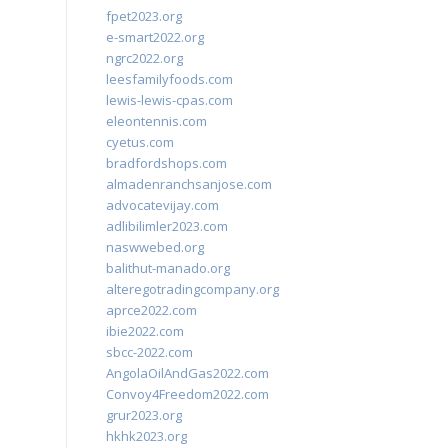
fpet2023.org
e-smart2022.org
ngrc2022.org
leesfamilyfoods.com
lewis-lewis-cpas.com
eleontennis.com
cyetus.com
bradfordshops.com
almadenranchsanjose.com
advocatevijay.com
adlibilimler2023.com
naswwebed.org
balithut-manado.org
alteregotradingcompany.org
aprce2022.com
ibie2022.com
sbcc-2022.com
AngolaOilAndGas2022.com
Convoy4Freedom2022.com
grur2023.org
hkhk2023.org