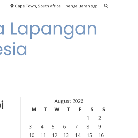
Cape Town, South Africa
pengeluaran sgp
ya Lapangan
esia
i
August 2026
M
T
W
T
F
S
S
1
2
3
4
5
6
7
8
9
10
11
12
13
14
15
16