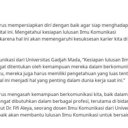
harus mempersiapkan diri dengan baik agar siap menghadap
ital ini. Mengetahui kesiapan lulusan Ilmu Komunikasi
karena hal ini akan memengaruhi kesuksesan karier kita di
nikasi dari Universitas Gadjah Mada, “Kesiapan lulusan Il
gat ditentukan oleh kemampuan mereka dalam berkomunik
itu, mereka juga harus memiliki pengetahuan yang luas ten
l ini menjadi hal yang penting dalam dunia kerja saat ini.”
 terus mengasah kemampuan berkomunikasi kita, baik dalam
angat dibutuhkan dalam berbagai profesi, terutama di bid
ut Dr. Fifi Aleya, seorang dosen Ilmu Komunikasi dari Unive
aik akan membantu lulusan Ilmu Komunikasi untuk bersai