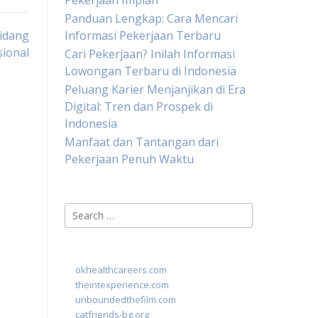
Pekerjaan Impian
Panduan Lengkap: Cara Mencari
idang
Informasi Pekerjaan Terbaru
ional
Cari Pekerjaan? Inilah Informasi
Lowongan Terbaru di Indonesia
Peluang Karier Menjanjikan di Era
Digital: Tren dan Prospek di
Indonesia
Manfaat dan Tantangan dari
Pekerjaan Penuh Waktu
Search
for:
okhealthcareers.com
theintexperience.com
unboundedthefilm.com
catfriends-bg.org