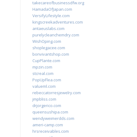
takecareofbusinessdfw.org
HamadaOfJapan.com
VersifyLifestyle.com
kingscreekadventures.com
antaeuslabs.com
purelycleanchemdry.com
WishOping.com
shoplegacee.com
bonvivantshop.com
CupPlante.com
mpzin.com
stcreal.com
PopUpFlea.com
valueml.com
rebeccatorresjewelry.com
jmpbliss.com
drjorgerico.com
queensushipa.com
wendyweimerdds.com
ameri-camp.com
hrsreceivables.com