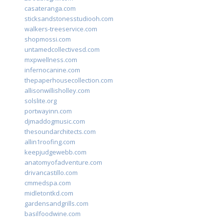
casateranga.com
sticksandstonesstudiooh.com
walkers-treeservice.com
shopmossi.com
untamedcollectivesd.com
mxpwellness.com
infernocanine.com
thepaperhousecollection.com
allisonwillisholley.com
solslite.org
portwayinn.com
djmaddogmusic.com
thesoundarchitects.com
allin1roofing.com
keepjudgewebb.com
anatomyofadventure.com
drivancastillo.com
cmmedspa.com
midletontkd.com
gardensandgrills.com
basilfoodwine.com