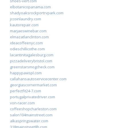
shoes-vert.com
elbotanicopanama.com
shadyoaksrockportrvpark.com
jccoinlaundry.com
kautorepair.com
marjaeswinebar.com
elmazatlanclinton.com
ideacoffeenyc.com
odieschillicothe.com
lacantinitagalesburg.com
pizzadeliverybristol.com
greenstarsmogcheck.com
happypawspl.com
callahansautoservicecenter.com
georgiascornermarket.com
perfectfit24-7.com
portugalprivatedriver.com
von-racer.com
coffeeshopcharleston.com
salon104mainstreet.com
alkaspringswater.com
318mainstreet8h.com