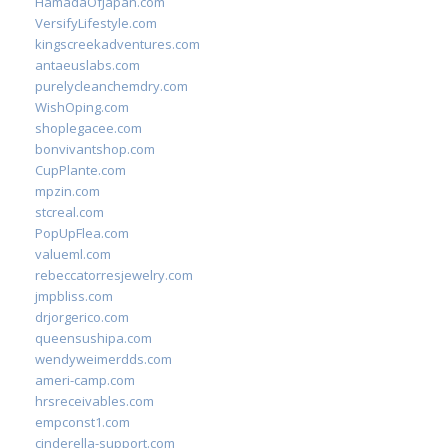
HamadaOfJapan.com
VersifyLifestyle.com
kingscreekadventures.com
antaeuslabs.com
purelycleanchemdry.com
WishOping.com
shoplegacee.com
bonvivantshop.com
CupPlante.com
mpzin.com
stcreal.com
PopUpFlea.com
valueml.com
rebeccatorresjewelry.com
jmpbliss.com
drjorgerico.com
queensushipa.com
wendyweimerdds.com
ameri-camp.com
hrsreceivables.com
empconst1.com
cinderella-support.com