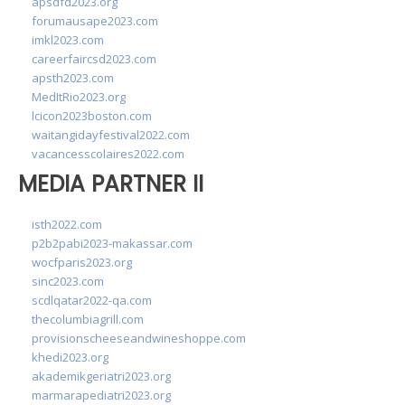
apsdfd2023.org
forumausape2023.com
imkl2023.com
careerfaircsd2023.com
apsth2023.com
MedItRio2023.org
lcicon2023boston.com
waitangidayfestival2022.com
vacancesscolaires2022.com
MEDIA PARTNER II
isth2022.com
p2b2pabi2023-makassar.com
wocfparis2023.org
sinc2023.com
scdlqatar2022-qa.com
thecolumbiagrill.com
provisionscheeseandwineshoppe.com
khedi2023.org
akademikgeriatri2023.org
marmarapediatri2023.org