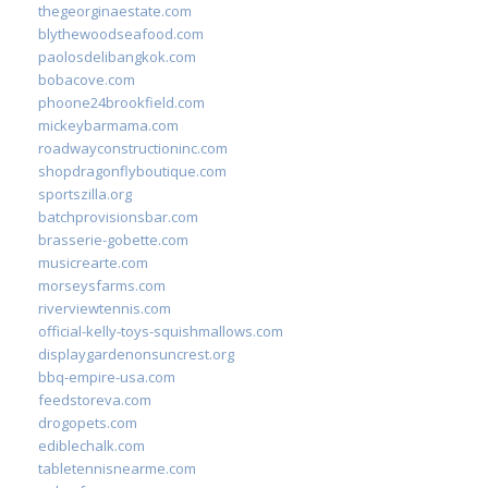
thegeorginaestate.com
blythewoodseafood.com
paolosdelibangkok.com
bobacove.com
phoone24brookfield.com
mickeybarmama.com
roadwayconstructioninc.com
shopdragonflyboutique.com
sportszilla.org
batchprovisionsbar.com
brasserie-gobette.com
musicrearte.com
morseysfarms.com
riverviewtennis.com
official-kelly-toys-squishmallows.com
displaygardenonsuncrest.org
bbq-empire-usa.com
feedstoreva.com
drogopets.com
ediblechalk.com
tabletennisnearme.com