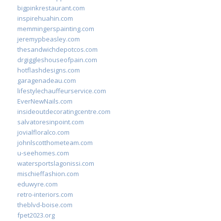
bigpinkrestaurant.com
inspirehuahin.com
memmingerspainting.com
jeremypbeasley.com
thesandwichdepotcos.com
drgiggleshouseofpain.com
hotflashdesigns.com
garagenadeau.com
lifestylechauffeurservice.com
EverNewNails.com
insideoutdecoratingcentre.com
salvatoresinpoint.com
jovialfloralco.com
johnlscotthometeam.com
u-seehomes.com
watersportslagonissi.com
mischieffashion.com
eduwyre.com
retro-interiors.com
theblvd-boise.com
fpet2023.org