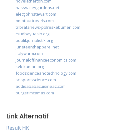
novelatherton.com
nassvalleygardens.net
electjohnstewart.com
omptourtravels.com
tribratanews-polreskebumen.com
rsudbayuasih.org
publikjurnalistik.org
juneteenthapparel.net
italywarm.com
journaloffinanceeconomics.com
kvk-kumari.org
foodscienceandtechnology.com
scisportsscience.com
addisababacuisineaz.com
burgerimcamas.com
Link Alternatif
Result HK