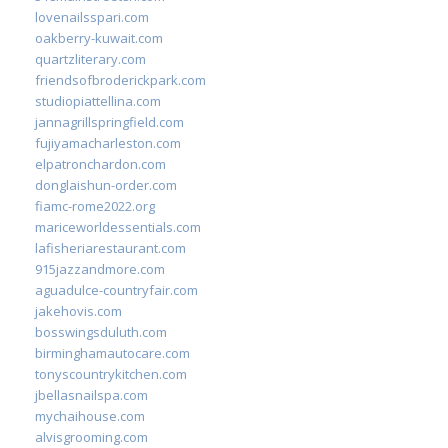
lovenailsspari.com
oakberry-kuwait.com
quartzliterary.com
friendsofbroderickpark.com
studiopiattellina.com
jannagrillspringfield.com
fujiyamacharleston.com
elpatronchardon.com
donglaishun-order.com
fiamc-rome2022.org
mariceworldessentials.com
lafisheriarestaurant.com
915jazzandmore.com
aguadulce-countryfair.com
jakehovis.com
bosswingsduluth.com
birminghamautocare.com
tonyscountrykitchen.com
jbellasnailspa.com
mychaihouse.com
alvisgrooming.com