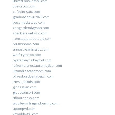
united-basketball.com
tios-tacos.com
cafecito-satx.com
graduacionviu2023.com
pecanjackstogo.com
zengardendayspa.com
sparklejewelryinc.com
ironcladtattoostudio.com
bruinshome.com
annascleaningsvc.com
wolfcitytattoo.com
oysterbayturkeytrot.com
lafronterarestauranteybar.com
lilyandrosetearoom.com
olivesburgberrypatch.com
theslushkids.com
giobastian.com
glpascensori.com
rifloorepoxy.com
woolleymillingandpaving.com
uptonpvd.com
2troublegrill.com