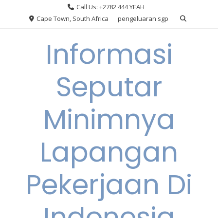
Skip
Call Us: +2782 444 YEAH
to
Cape Town, South Africa
pengeluaran sgp
content
Informasi
Seputar
Minimnya
Lapangan
Pekerjaan Di
Indonesia