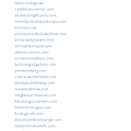
nikko-tochigi.net
caribbean-corner.com
bluemoongiftcards.com
rivercitysteampunkexpo.com
kchoops.net
mountainsideskateshop.com
kirtlandcitytavern.com
301nutritionspot.com
ammos-stores.com
loceanecreations.com
birdsongridgefarm.com
joiedevivblog.com
valera-amsterdam.com
libertybrandhemp.com
norwoodinnwi.com
neighboursmarket.com
blackanguscareers.com
bolesfororegon.com
bodega-ole.com
thestreamlinerlounge.com
mestrinorubanofc.com