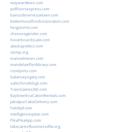
waywardtees.com
pidfloorsexpress.com
bancodevenezuelaen.com
bettermoodfoodcorporation.com
hingstonnt.com
chooseagender.com
hoverboardssale.com
alaskapolitics.com
stsmp.org
manoelneves.com
mandelaeffectlibrary.com
roselynns.com
balanceyoganj.com
salesforceblogs.com
TrainGames365.com
BaytownEvaCationRentals.com
JabalpurCakeDelivery.com
halobjd.com
intelligenceqatar.com
PikaPikaApp.com
takecareofbusinessdfw.org