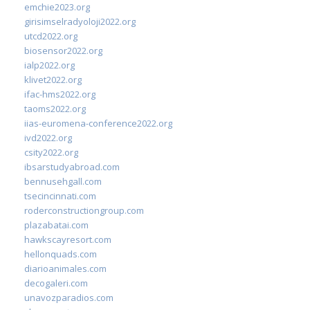
emchie2023.org
girisimselradyoloji2022.org
utcd2022.org
biosensor2022.org
ialp2022.org
klivet2022.org
ifac-hms2022.org
taoms2022.org
iias-euromena-conference2022.org
ivd2022.org
csity2022.org
ibsarstudyabroad.com
bennusehgall.com
tsecincinnati.com
roderconstructiongroup.com
plazabatai.com
hawkscayresort.com
hellonquads.com
diarioanimales.com
decogaleri.com
unavozparadios.com