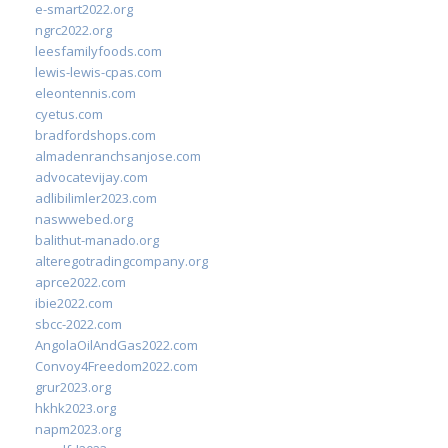
e-smart2022.org
ngrc2022.org
leesfamilyfoods.com
lewis-lewis-cpas.com
eleontennis.com
cyetus.com
bradfordshops.com
almadenranchsanjose.com
advocatevijay.com
adlibilimler2023.com
naswwebed.org
balithut-manado.org
alteregotradingcompany.org
aprce2022.com
ibie2022.com
sbcc-2022.com
AngolaOilAndGas2022.com
Convoy4Freedom2022.com
grur2023.org
hkhk2023.org
napm2023.org