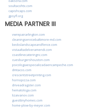
oaksofa.com
soultacohtx.com
capishcaps.com
gpsyfl.org
MEDIA PARTNER III
vwrepairarlington.com
cleaningservicebaltimore-md.com
beckslandscapeandfence.com
vistaaltadelveramendi.com
coastlinecateringnc.com
cuesburgershouston.com
psicologiaespecializadaencampeche.com
dmtacos.com
crescentstreetprinting.com
hornopizza.com
driveadragster.com
hematologa.com
lizaivanov.com
guesttinyhomes.com
home-plow-by-meyer.com