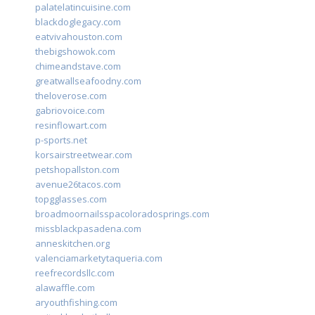
palatelatincuisine.com
blackdoglegacy.com
eatvivahouston.com
thebigshowok.com
chimeandstave.com
greatwallseafoodny.com
theloverose.com
gabriovoice.com
resinflowart.com
p-sports.net
korsairstreetwear.com
petshopallston.com
avenue26tacos.com
topgglasses.com
broadmoornailsspacoloradosprings.com
missblackpasadena.com
anneskitchen.org
valenciamarketytaqueria.com
reefrecordsllc.com
alawaffle.com
aryouthfishing.com