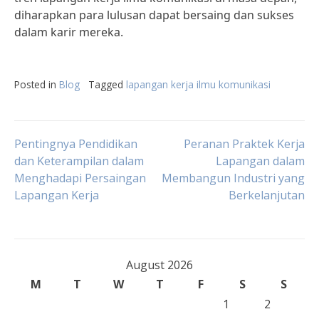
diharapkan para lulusan dapat bersaing dan sukses
dalam karir mereka.
Posted in
Blog
Tagged
lapangan kerja ilmu komunikasi
Post
Pentingnya Pendidikan
Peranan Praktek Kerja
dan Keterampilan dalam
Lapangan dalam
Menghadapi Persaingan
Membangun Industri yang
navigation
Lapangan Kerja
Berkelanjutan
August 2026
M
T
W
T
F
S
S
1
2