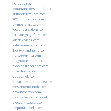
kchoops.net
mountainsideskateshop.com
kirtlandcitytavern.com
301nutritionspot.com
ammos-stores.com
loceanecreations.com
birdsongridgefarm.com
joiedevivblog.com
valera-amsterdam.com
libertybrandhemp.com
norwoodinnwi.com
neighboursmarket.com
blackanguscareers.com
bolesfororegon.com
bodega-ole.com
thestreamlinerlounge.com
mestrinorubanofc.com
novelatherton.com
nassvalleygardens.net
electjohnstewart.com
omptourtravels.com