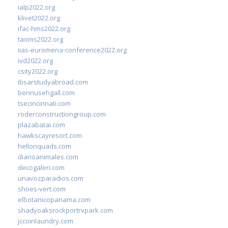
ialp2022.org
klivet2022.org
ifac-hms2022.org
taoms2022.org
iias-euromena-conference2022.org
ivd2022.org
csity2022.org
ibsarstudyabroad.com
bennusehgall.com
tsecincinnati.com
roderconstructiongroup.com
plazabatai.com
hawkscayresort.com
hellonquads.com
diarioanimales.com
decogaleri.com
unavozparadios.com
shoes-vert.com
elbotanicopanama.com
shadyoaksrockportrvpark.com
jccoinlaundry.com