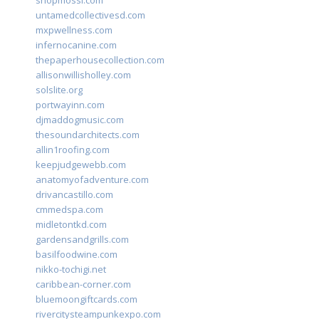
shopmossi.com
untamedcollectivesd.com
mxpwellness.com
infernocanine.com
thepaperhousecollection.com
allisonwillisholley.com
solslite.org
portwayinn.com
djmaddogmusic.com
thesoundarchitects.com
allin1roofing.com
keepjudgewebb.com
anatomyofadventure.com
drivancastillo.com
cmmedspa.com
midletontkd.com
gardensandgrills.com
basilfoodwine.com
nikko-tochigi.net
caribbean-corner.com
bluemoongiftcards.com
rivercitysteampunkexpo.com