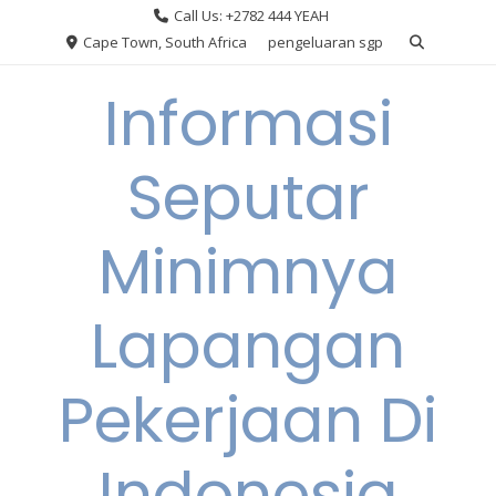
Skip
Call Us: +2782 444 YEAH
to
Cape Town, South Africa
pengeluaran sgp
content
Informasi
Seputar
Minimnya
Lapangan
Pekerjaan Di
Indonesia