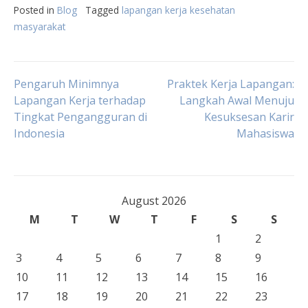
Posted in
Blog
Tagged
lapangan kerja kesehatan
masyarakat
Post
Pengaruh Minimnya
Praktek Kerja Lapangan:
Lapangan Kerja terhadap
Langkah Awal Menuju
Tingkat Pengangguran di
Kesuksesan Karir
navigation
Indonesia
Mahasiswa
August 2026
M
T
W
T
F
S
S
1
2
3
4
5
6
7
8
9
10
11
12
13
14
15
16
17
18
19
20
21
22
23