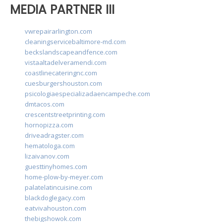
MEDIA PARTNER III
vwrepairarlington.com
cleaningservicebaltimore-md.com
beckslandscapeandfence.com
vistaaltadelveramendi.com
coastlinecateringnc.com
cuesburgershouston.com
psicologiaespecializadaencampeche.com
dmtacos.com
crescentstreetprinting.com
hornopizza.com
driveadragster.com
hematologa.com
lizaivanov.com
guesttinyhomes.com
home-plow-by-meyer.com
palatelatincuisine.com
blackdoglegacy.com
eatvivahouston.com
thebigshowok.com