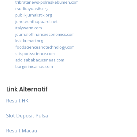
tribratanews-polreskebumen.com
rsudbayuasih.org
publikjurnalistik.org
juneteenthapparel.net
italywarm.com
journaloffinanceeconomics.com
kvk-kumari.org
foodscienceandtechnology.com
scisportsscience.com
addisababacuisineaz.com
burgerimcamas.com
Link Alternatif
Result HK
Slot Deposit Pulsa
Result Macau