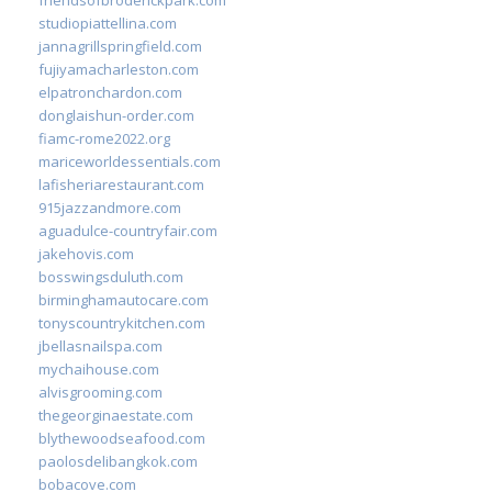
studiopiattellina.com
jannagrillspringfield.com
fujiyamacharleston.com
elpatronchardon.com
donglaishun-order.com
fiamc-rome2022.org
mariceworldessentials.com
lafisheriarestaurant.com
915jazzandmore.com
aguadulce-countryfair.com
jakehovis.com
bosswingsduluth.com
birminghamautocare.com
tonyscountrykitchen.com
jbellasnailspa.com
mychaihouse.com
alvisgrooming.com
thegeorginaestate.com
blythewoodseafood.com
paolosdelibangkok.com
bobacove.com