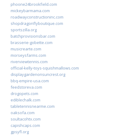
phoone24brookfield.com
mickeybarmama.com
roadwayconstructioninc.com
shopdragonflyboutique.com
sportszilla.org
batchprovisionsbar.com
brasserie-gobette.com
musicrearte.com
morseysfarms.com
riverviewtennis.com
official-kelly-toys-squishmallows.com
displaygardenonsuncrest.org
bbq-empire-usa.com
feedstoreva.com
drogopets.com
ediblechalk.com
tabletennisnearme.com
oaksofa.com
soultacohtx.com
capishcaps.com
gpsyfl.org