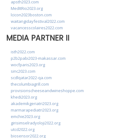
apsth2023.com
MedItRio2023.org
lcicon2023boston.com
waitangidayfestival2022.com
vacancesscolaires2022.com
MEDIA PARTNER II
isth2022.com
p2b2pabi2023-makassar.com
wocfparis2023.org
sinc2023.com
scdlqatar2022-qa.com
thecolumbiagrill.com
provisionscheeseandwineshoppe.com
khedi2023.org
akademikgeriatri2023.org
marmarapediatri2023.org
emchie2023.org
girisimselradyoloji2022.org
utcd2022.org
biosensor2022.org