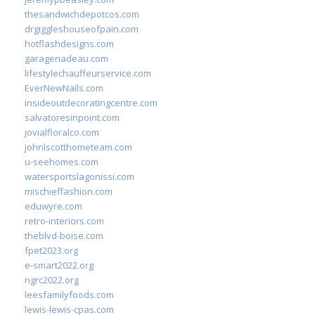
thesandwichdepotcos.com
drgiggleshouseofpain.com
hotflashdesigns.com
garagenadeau.com
lifestylechauffeurservice.com
EverNewNails.com
insideoutdecoratingcentre.com
salvatoresinpoint.com
jovialfloralco.com
johnlscotthometeam.com
u-seehomes.com
watersportslagonissi.com
mischieffashion.com
eduwyre.com
retro-interiors.com
theblvd-boise.com
fpet2023.org
e-smart2022.org
ngrc2022.org
leesfamilyfoods.com
lewis-lewis-cpas.com