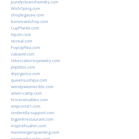
purelycleanchemdry.com
WishOping.com
shoplegacee.com
bonvivantshop.com
CupPlante.com
mpzin.com
stcreal.com
PopUpFlea.com
valueml.com
rebeccatorresjewelry.com
jmpbliss.com
drjorgerico.com
queensushipa.com
wendyweimerdds.com
ameri-camp.com
hrsreceivables.com
empconst1.com
cinderella-support.com
bigpinkrestaurant.com
inspirehuahin.com
memmingerspainting.com
jeremypbeasley.com