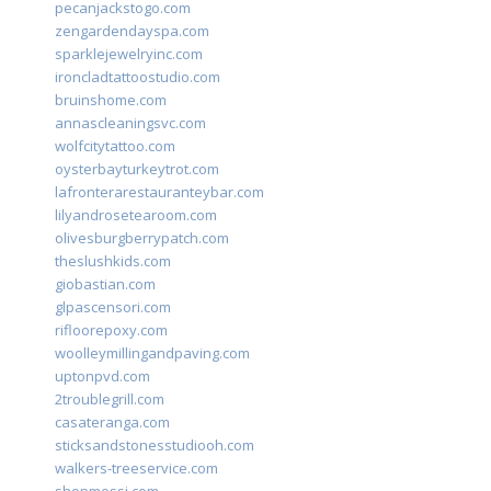
pecanjackstogo.com
zengardendayspa.com
sparklejewelryinc.com
ironcladtattoostudio.com
bruinshome.com
annascleaningsvc.com
wolfcitytattoo.com
oysterbayturkeytrot.com
lafronterarestauranteybar.com
lilyandrosetearoom.com
olivesburgberrypatch.com
theslushkids.com
giobastian.com
glpascensori.com
rifloorepoxy.com
woolleymillingandpaving.com
uptonpvd.com
2troublegrill.com
casateranga.com
sticksandstonesstudiooh.com
walkers-treeservice.com