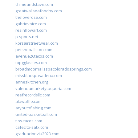
chimeandstave.com
greatwallseafoodny.com
theloverose.com
gabriovoice.com
resinflowart.com
p-sports.net
korsairstreetwear.com
petshopallston.com
avenue26tacos.com
topgglasses.com
broadmoornailsspacoloradosprings.com
missblackpasadena.com
anneskitchen.org
valenciamarketytaqueria.com
reefrecordsllc.com
alawaffle.com
aryouthfishing.com
united-basketball.com
tios-tacos.com
cafecito-satx.com
graduacionviu2023.com