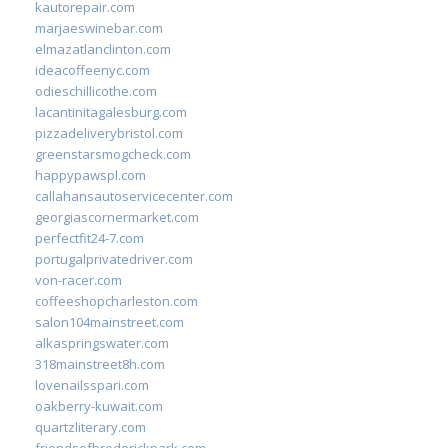
kautorepair.com
marjaeswinebar.com
elmazatlanclinton.com
ideacoffeenyc.com
odieschillicothe.com
lacantinitagalesburg.com
pizzadeliverybristol.com
greenstarsmogcheck.com
happypawspl.com
callahansautoservicecenter.com
georgiascornermarket.com
perfectfit24-7.com
portugalprivatedriver.com
von-racer.com
coffeeshopcharleston.com
salon104mainstreet.com
alkaspringswater.com
318mainstreet8h.com
lovenailsspari.com
oakberry-kuwait.com
quartzliterary.com
friendsofbroderickpark.com