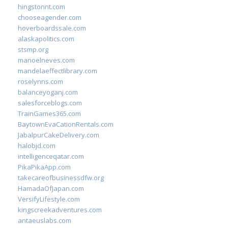
hingstonnt.com
chooseagender.com
hoverboardssale.com
alaskapolitics.com
stsmp.org
manoelneves.com
mandelaeffectlibrary.com
roselynns.com
balanceyoganj.com
salesforceblogs.com
TrainGames365.com
BaytownEvaCationRentals.com
JabalpurCakeDelivery.com
halobjd.com
intelligenceqatar.com
PikaPikaApp.com
takecareofbusinessdfw.org
HamadaOfJapan.com
VersifyLifestyle.com
kingscreekadventures.com
antaeuslabs.com