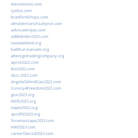
eleontennis.com
cyetus.com
bradfordshops.com
almadenranchsanjose.com
advocatevijay.com
adlibilimler2023.com
naswwebed.org
balithut-manado.org
alteregotradingcompany.org
aprce2022.com
ibie2022.com
sbcc-2022.com
AngolaOilAndGas2022.com
Convoy4Freedom2022.com
grur2023.org
hkhk2023.org
napm2023.org
apsdfd2023.org
forumausape2023.com
imkl2023.com
careerfaircsd2023.com