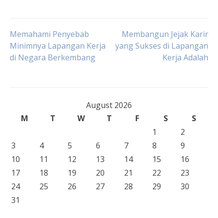
Post
Memahami Penyebab
Membangun Jejak Karir
Minimnya Lapangan Kerja
yang Sukses di Lapangan
di Negara Berkembang
Kerja Adalah
navigation
August 2026
M
T
W
T
F
S
S
1
2
3
4
5
6
7
8
9
10
11
12
13
14
15
16
17
18
19
20
21
22
23
24
25
26
27
28
29
30
31