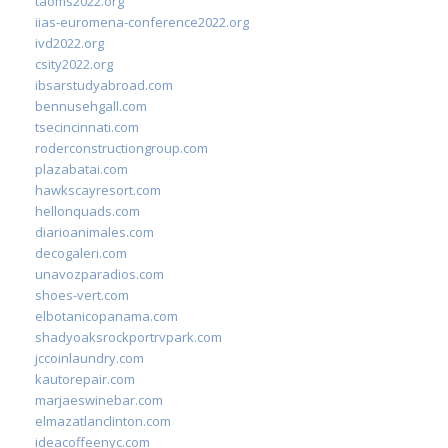
taoms2022.org
iias-euromena-conference2022.org
ivd2022.org
csity2022.org
ibsarstudyabroad.com
bennusehgall.com
tsecincinnati.com
roderconstructiongroup.com
plazabatai.com
hawkscayresort.com
hellonquads.com
diarioanimales.com
decogaleri.com
unavozparadios.com
shoes-vert.com
elbotanicopanama.com
shadyoaksrockportrvpark.com
jccoinlaundry.com
kautorepair.com
marjaeswinebar.com
elmazatlanclinton.com
ideacoffeenyc.com