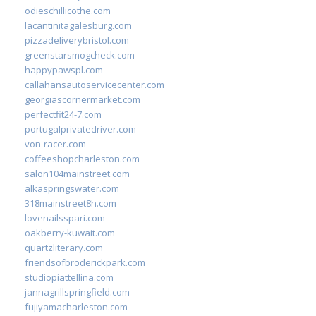
odieschillicothe.com
lacantinitagalesburg.com
pizzadeliverybristol.com
greenstarsmogcheck.com
happypawspl.com
callahansautoservicecenter.com
georgiascornermarket.com
perfectfit24-7.com
portugalprivatedriver.com
von-racer.com
coffeeshopcharleston.com
salon104mainstreet.com
alkaspringswater.com
318mainstreet8h.com
lovenailsspari.com
oakberry-kuwait.com
quartzliterary.com
friendsofbroderickpark.com
studiopiattellina.com
jannagrillspringfield.com
fujiyamacharleston.com