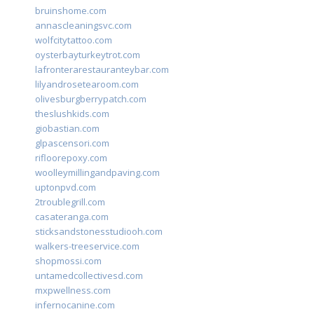
bruinshome.com
annascleaningsvc.com
wolfcitytattoo.com
oysterbayturkeytrot.com
lafronterarestauranteybar.com
lilyandrosetearoom.com
olivesburgberrypatch.com
theslushkids.com
giobastian.com
glpascensori.com
rifloorepoxy.com
woolleymillingandpaving.com
uptonpvd.com
2troublegrill.com
casateranga.com
sticksandstonesstudiooh.com
walkers-treeservice.com
shopmossi.com
untamedcollectivesd.com
mxpwellness.com
infernocanine.com