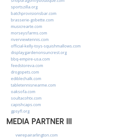
shopdragonflyboutique.com
sportszilla.org
batchprovisionsbar.com
brasserie-gobette.com
musicrearte.com
morseysfarms.com
riverviewtennis.com
official-kelly-toys-squishmallows.com
displaygardenonsuncrest.org
bbq-empire-usa.com
feedstoreva.com
drogopets.com
ediblechalk.com
tabletennisnearme.com
oaksofa.com
soultacohtx.com
capishcaps.com
gpsyfl.org
MEDIA PARTNER III
vwrepairarlington.com