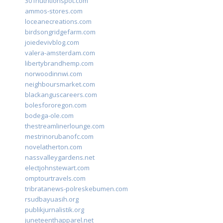
301nutritionspot.com
ammos-stores.com
loceanecreations.com
birdsongridgefarm.com
joiedevivblog.com
valera-amsterdam.com
libertybrandhemp.com
norwoodinnwi.com
neighboursmarket.com
blackanguscareers.com
bolesfororegon.com
bodega-ole.com
thestreamlinerlounge.com
mestrinorubanofc.com
novelatherton.com
nassvalleygardens.net
electjohnstewart.com
omptourtravels.com
tribratanews-polreskebumen.com
rsudbayuasih.org
publikjurnalistik.org
juneteenthapparel.net