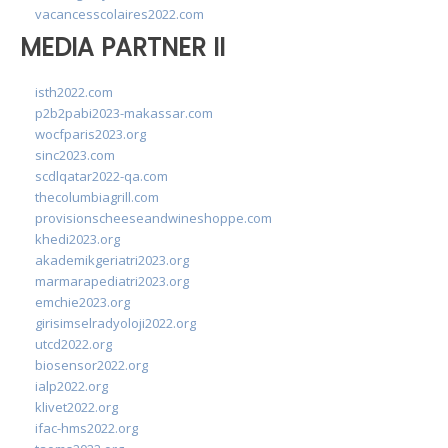
vacancesscolaires2022.com
MEDIA PARTNER II
isth2022.com
p2b2pabi2023-makassar.com
wocfparis2023.org
sinc2023.com
scdlqatar2022-qa.com
thecolumbiagrill.com
provisionscheeseandwineshoppe.com
khedi2023.org
akademikgeriatri2023.org
marmarapediatri2023.org
emchie2023.org
girisimselradyoloji2022.org
utcd2022.org
biosensor2022.org
ialp2022.org
klivet2022.org
ifac-hms2022.org