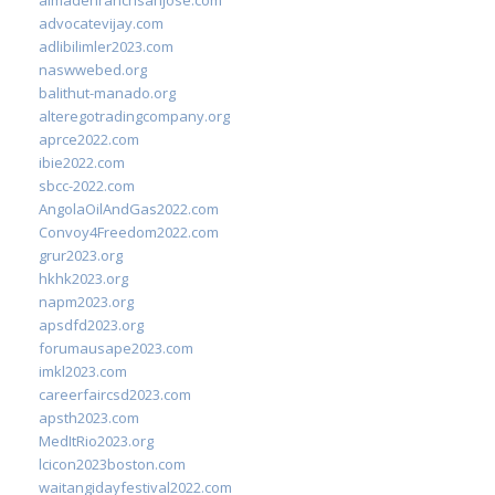
almadenranchsanjose.com
advocatevijay.com
adlibilimler2023.com
naswwebed.org
balithut-manado.org
alteregotradingcompany.org
aprce2022.com
ibie2022.com
sbcc-2022.com
AngolaOilAndGas2022.com
Convoy4Freedom2022.com
grur2023.org
hkhk2023.org
napm2023.org
apsdfd2023.org
forumausape2023.com
imkl2023.com
careerfaircsd2023.com
apsth2023.com
MedItRio2023.org
lcicon2023boston.com
waitangidayfestival2022.com