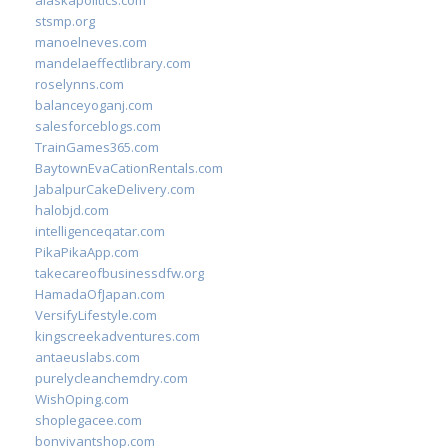
alaskapolitics.com
stsmp.org
manoelneves.com
mandelaeffectlibrary.com
roselynns.com
balanceyoganj.com
salesforceblogs.com
TrainGames365.com
BaytownEvaCationRentals.com
JabalpurCakeDelivery.com
halobjd.com
intelligenceqatar.com
PikaPikaApp.com
takecareofbusinessdfw.org
HamadaOfJapan.com
VersifyLifestyle.com
kingscreekadventures.com
antaeuslabs.com
purelycleanchemdry.com
WishOping.com
shoplegacee.com
bonvivantshop.com