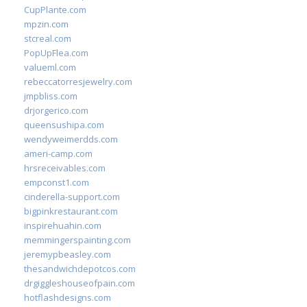
CupPlante.com
mpzin.com
stcreal.com
PopUpFlea.com
valueml.com
rebeccatorresjewelry.com
jmpbliss.com
drjorgerico.com
queensushipa.com
wendyweimerdds.com
ameri-camp.com
hrsreceivables.com
empconst1.com
cinderella-support.com
bigpinkrestaurant.com
inspirehuahin.com
memmingerspainting.com
jeremypbeasley.com
thesandwichdepotcos.com
drgiggleshouseofpain.com
hotflashdesigns.com