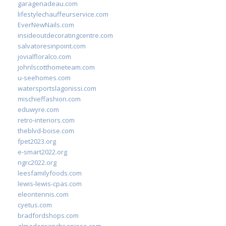
garagenadeau.com
lifestylechauffeurservice.com
EverNewNails.com
insideoutdecoratingcentre.com
salvatoresinpoint.com
jovialfloralco.com
johnlscotthometeam.com
u-seehomes.com
watersportslagonissi.com
mischieffashion.com
eduwyre.com
retro-interiors.com
theblvd-boise.com
fpet2023.org
e-smart2022.org
ngrc2022.org
leesfamilyfoods.com
lewis-lewis-cpas.com
eleontennis.com
cyetus.com
bradfordshops.com