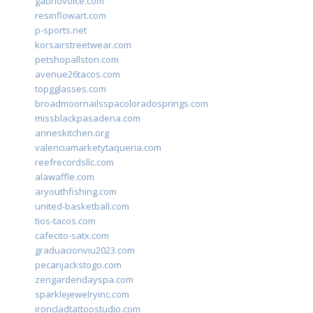
gabriovoice.com
resinflowart.com
p-sports.net
korsairstreetwear.com
petshopallston.com
avenue26tacos.com
topgglasses.com
broadmoornailsspacoloradosprings.com
missblackpasadena.com
anneskitchen.org
valenciamarketytaqueria.com
reefrecordsllc.com
alawaffle.com
aryouthfishing.com
united-basketball.com
tios-tacos.com
cafecito-satx.com
graduacionviu2023.com
pecanjackstogo.com
zengardendayspa.com
sparklejewelryinc.com
ironcladtattoostudio.com