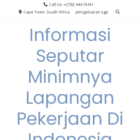
Skip
Call Us: +2782 444 YEAH
to
Cape Town, South Africa
pengeluaran sgp
content
Informasi
Seputar
Minimnya
Lapangan
Pekerjaan Di
Indonesia