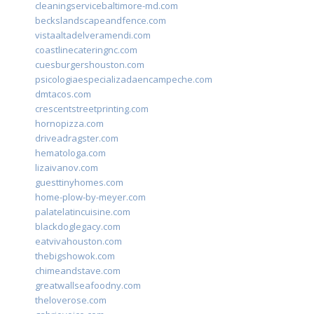
cleaningservicebaltimore-md.com
beckslandscapeandfence.com
vistaaltadelveramendi.com
coastlinecateringnc.com
cuesburgershouston.com
psicologiaespecializadaencampeche.com
dmtacos.com
crescentstreetprinting.com
hornopizza.com
driveadragster.com
hematologa.com
lizaivanov.com
guesttinyhomes.com
home-plow-by-meyer.com
palatelatincuisine.com
blackdoglegacy.com
eatvivahouston.com
thebigshowok.com
chimeandstave.com
greatwallseafoodny.com
theloverose.com