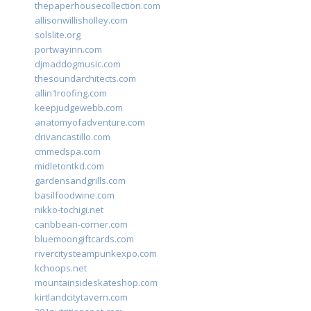
thepaperhousecollection.com
allisonwillisholley.com
solslite.org
portwayinn.com
djmaddogmusic.com
thesoundarchitects.com
allin1roofing.com
keepjudgewebb.com
anatomyofadventure.com
drivancastillo.com
cmmedspa.com
midletontkd.com
gardensandgrills.com
basilfoodwine.com
nikko-tochigi.net
caribbean-corner.com
bluemoongiftcards.com
rivercitysteampunkexpo.com
kchoops.net
mountainsideskateshop.com
kirtlandcitytavern.com