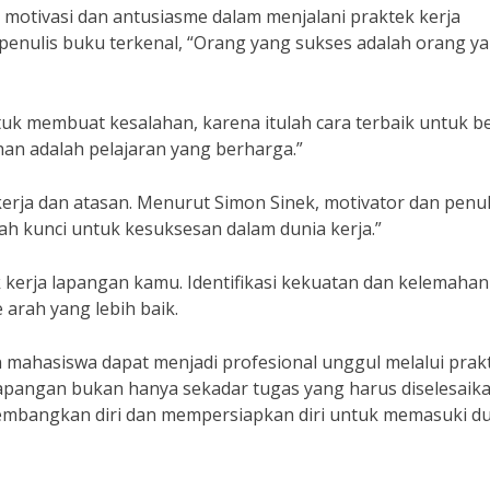
kan motivasi dan antusiasme dalam menjalani praktek kerja
 penulis buku terkenal, “Orang yang sukses adalah orang y
tuk membuat kesalahan, karena itulah cara terbaik untuk be
ahan adalah pelajaran yang berharga.”
rja dan atasan. Menurut Simon Sinek, motivator dan penul
lah kunci untuk kesuksesan dalam dunia kerja.”
k kerja lapangan kamu. Identifikasi kekuatan dan kelemaha
arah yang lebih baik.
 mahasiswa dapat menjadi profesional unggul melalui prak
lapangan bukan hanya sekadar tugas yang harus diselesaika
embangkan diri dan mempersiapkan diri untuk memasuki d