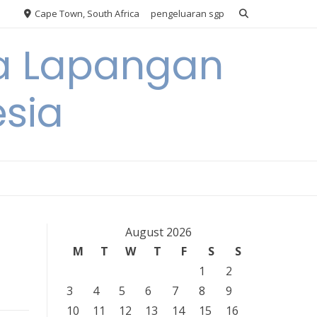
Cape Town, South Africa
pengeluaran sgp
ya Lapangan
esia
August 2026
M
T
W
T
F
S
S
1
2
3
4
5
6
7
8
9
10
11
12
13
14
15
16