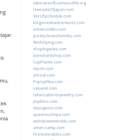
takecareofbusinessdfw.org
HamadaOfJapan.com
ang
VersifyLifestyle.com
kingscreekadventures.com
antaeuslabs.com
lajar.
purelycleanchemdry.com
WishOping.com
shoplegacee.com
bonvivantshop.com
is
CupPlante.com
mpzin.com
stcreal.com
nmu,
PopUpFlea.com
valueml.com
rebeccatorresjewelry.com
jmpbliss.com
tek
drjorgerico.com
n,
queensushipa.com
unia
wendyweimerdds.com
ameri-camp.com
hrsreceivables.com