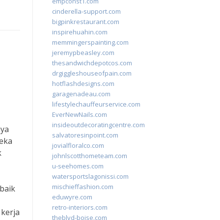
empconst1.com
cinderella-support.com
bigpinkrestaurant.com
inspirehuahin.com
memmingerspainting.com
n
jeremypbeasley.com
thesandwichdepotcos.com
drgiggleshouseofpain.com
hotflashdesigns.com
garagenadeau.com
lifestylechauffeurservice.com
EverNewNails.com
insideoutdecoratingcentre.com
nya
salvatoresinpoint.com
eka
jovialfloralco.com
k
johnlscotthometeam.com
u-seehomes.com
watersportslagonissi.com
mischieffashion.com
baik
eduwyre.com
retro-interiors.com
 kerja
theblvd-boise.com