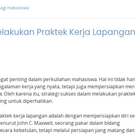
 bagi mahasiswa
elakukan Praktek Kerja Lapanga
gat penting dalam perkuliahan mahasiswa. Hal ini tidak ha
laman kerja yang nyata, tetapi juga mempersiapkan mer
. Oleh karena itu, strategi sukses dalam melakukan prakte
ing untuk diperhatikan.
raktek kerja lapangan adalah dengan mempersiapkan diri se
enurut John C. Maxwell, seorang pakar dalam bidang
secara kebetulan, tetapi melalui persiapan yang matang dan