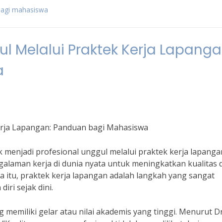
 bagi mahasiswa
ul Melalui Praktek Kerja Lapanga
a
erja Lapangan: Panduan bagi Mahasiswa
menjadi profesional unggul melalui praktek kerja lapanga
laman kerja di dunia nyata untuk meningkatkan kualitas d
na itu, praktek kerja lapangan adalah langkah yang sangat
ri sejak dini.
 memiliki gelar atau nilai akademis yang tinggi. Menurut Dr