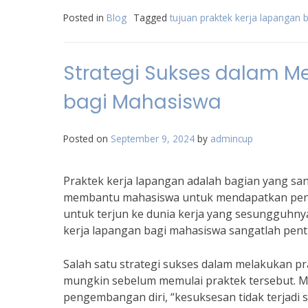
Posted in
Blog
Tagged
tujuan praktek kerja lapangan
Strategi Sukses dalam M
bagi Mahasiswa
Posted on
September 9, 2024
by
admincup
Praktek kerja lapangan adalah bagian yang san
membantu mahasiswa untuk mendapatkan penga
untuk terjun ke dunia kerja yang sesungguhnya
kerja lapangan bagi mahasiswa sangatlah pent
Salah satu strategi sukses dalam melakukan p
mungkin sebelum memulai praktek tersebut. M
pengembangan diri, “kesuksesan tidak terjadi 