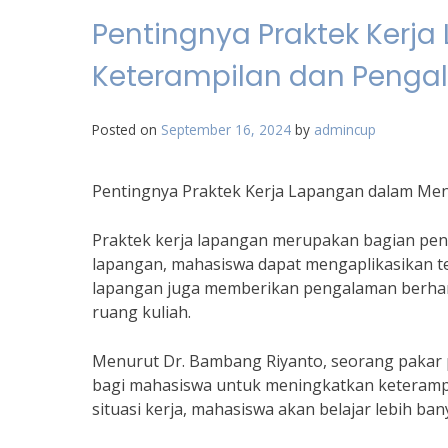
Pentingnya Praktek Kerj
Keterampilan dan Peng
Posted on
September 16, 2024
by
admincup
Pentingnya Praktek Kerja Lapangan dalam Me
Praktek kerja lapangan merupakan bagian pent
lapangan, mahasiswa dapat mengaplikasikan teor
lapangan juga memberikan pengalaman berharg
ruang kuliah.
Menurut Dr. Bambang Riyanto, seorang pakar p
bagi mahasiswa untuk meningkatkan keterampi
situasi kerja, mahasiswa akan belajar lebih 