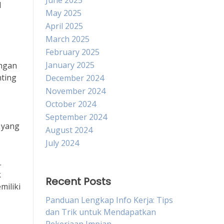
June 2025
l
May 2025
April 2025
March 2025
February 2025
January 2025
angan
nting
December 2024
November 2024
October 2024
September 2024
 yang
August 2024
July 2024
.
k
Recent Posts
iliki
Panduan Lengkap Info Kerja: Tips
dan Trik untuk Mendapatkan