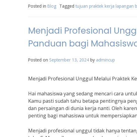
Posted in
Blog
Tagged
tujuan praktek kerja lapangan
Menjadi Profesional Ungg
Panduan bagi Mahasisw
Posted on
September 13, 2024
by
admincup
Menjadi Profesional Unggul Melalui Praktek K
Hai mahasiswa yang sedang mencari cara untuk 
Kamu pasti sudah tahu betapa pentingnya penga
dan persaingan di dunia kerja nanti. Oleh kare
penting bagi mahasiswa untuk mempersiapkan di
Menjadi profesional unggul tidak hanya tentang