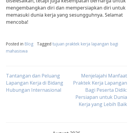
diselesaikan, tetapi juga kesempatan berharga untuk
mengembangkan diri dan mempersiapkan diri untuk
memasuki dunia kerja yang sesungguhnya. Selamat
mencoba!
Posted in
Blog
Tagged
tujuan praktek kerja lapangan bagi
mahasiswa
Post
Tantangan dan Peluang
Menjelajahi Manfaat
Lapangan Kerja di Bidang
Praktek Kerja Lapangan
Hubungan Internasional
Bagi Peserta Didik:
navigation
Persiapan untuk Dunia
Kerja yang Lebih Baik