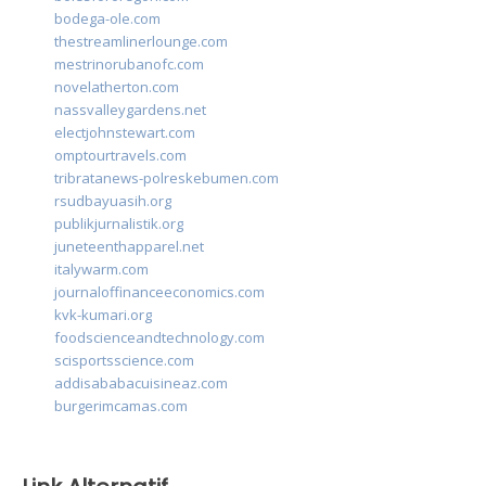
bodega-ole.com
thestreamlinerlounge.com
mestrinorubanofc.com
novelatherton.com
nassvalleygardens.net
electjohnstewart.com
omptourtravels.com
tribratanews-polreskebumen.com
rsudbayuasih.org
publikjurnalistik.org
juneteenthapparel.net
italywarm.com
journaloffinanceeconomics.com
kvk-kumari.org
foodscienceandtechnology.com
scisportsscience.com
addisababacuisineaz.com
burgerimcamas.com