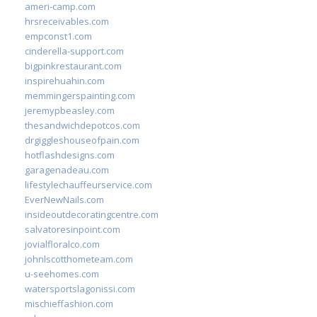
ameri-camp.com
hrsreceivables.com
empconst1.com
cinderella-support.com
bigpinkrestaurant.com
inspirehuahin.com
memmingerspainting.com
jeremypbeasley.com
thesandwichdepotcos.com
drgiggleshouseofpain.com
hotflashdesigns.com
garagenadeau.com
lifestylechauffeurservice.com
EverNewNails.com
insideoutdecoratingcentre.com
salvatoresinpoint.com
jovialfloralco.com
johnlscotthometeam.com
u-seehomes.com
watersportslagonissi.com
mischieffashion.com