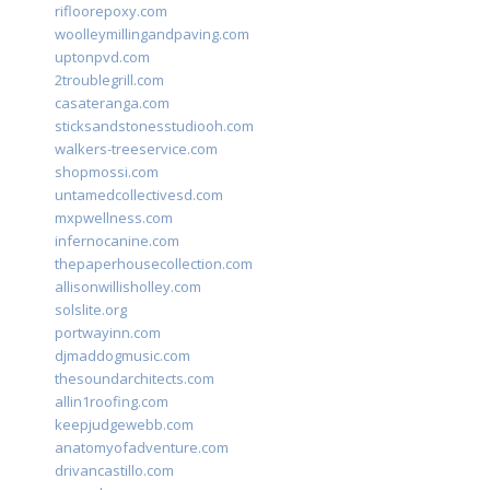
rifloorepoxy.com
woolleymillingandpaving.com
uptonpvd.com
2troublegrill.com
casateranga.com
sticksandstonesstudiooh.com
walkers-treeservice.com
shopmossi.com
untamedcollectivesd.com
mxpwellness.com
infernocanine.com
thepaperhousecollection.com
allisonwillisholley.com
solslite.org
portwayinn.com
djmaddogmusic.com
thesoundarchitects.com
allin1roofing.com
keepjudgewebb.com
anatomyofadventure.com
drivancastillo.com