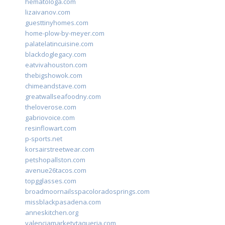
hematologa.com
lizaivanov.com
guesttinyhomes.com
home-plow-by-meyer.com
palatelatincuisine.com
blackdoglegacy.com
eatvivahouston.com
thebigshowok.com
chimeandstave.com
greatwallseafoodny.com
theloverose.com
gabriovoice.com
resinflowart.com
p-sports.net
korsairstreetwear.com
petshopallston.com
avenue26tacos.com
topgglasses.com
broadmoornailsspacoloradosprings.com
missblackpasadena.com
anneskitchen.org
valenciamarketytaqueria.com