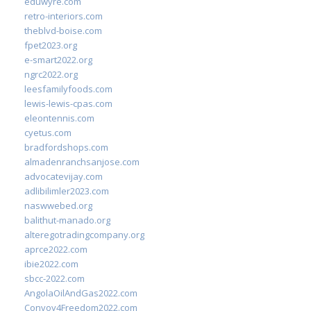
eduwyre.com
retro-interiors.com
theblvd-boise.com
fpet2023.org
e-smart2022.org
ngrc2022.org
leesfamilyfoods.com
lewis-lewis-cpas.com
eleontennis.com
cyetus.com
bradfordshops.com
almadenranchsanjose.com
advocatevijay.com
adlibilimler2023.com
naswwebed.org
balithut-manado.org
alteregotradingcompany.org
aprce2022.com
ibie2022.com
sbcc-2022.com
AngolaOilAndGas2022.com
Convoy4Freedom2022.com