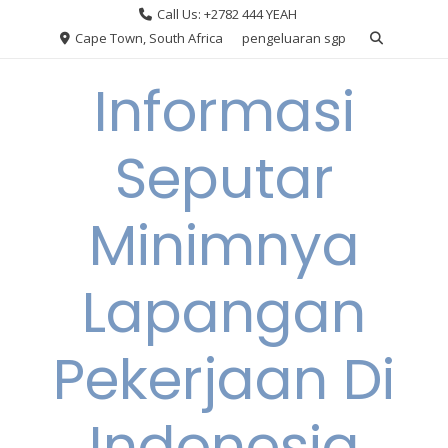
Skip
Call Us: +2782 444 YEAH
to
Cape Town, South Africa
pengeluaran sgp
content
Informasi
Seputar
Minimnya
Lapangan
Pekerjaan Di
Indonesia