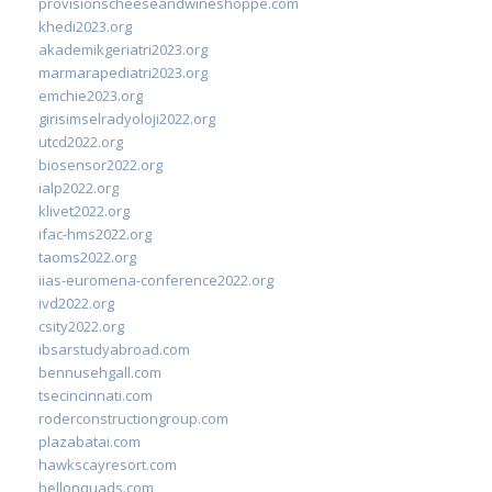
provisionscheeseandwineshoppe.com
khedi2023.org
akademikgeriatri2023.org
marmarapediatri2023.org
emchie2023.org
girisimselradyoloji2022.org
utcd2022.org
biosensor2022.org
ialp2022.org
klivet2022.org
ifac-hms2022.org
taoms2022.org
iias-euromena-conference2022.org
ivd2022.org
csity2022.org
ibsarstudyabroad.com
bennusehgall.com
tsecincinnati.com
roderconstructiongroup.com
plazabatai.com
hawkscayresort.com
hellonquads.com