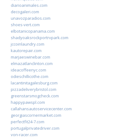
diarioanimales.com
decogaleri.com
unavozparadios.com
shoes-vert.com
elbotanicopanama.com
shadyoaksrockportrvpark.com
jccoinlaundry.com
kautorepair.com
marjaeswinebar.com
elmazatlanclinton.com
ideacoffeenyc.com
odieschillicothe.com
lacantinitagalesburg.com
pizzadeliverybristol.com
greenstarsmogcheck.com
happypawspl.com
callahansautoservicecenter.com
georgiascornermarket.com
perfectfit24-7.com
portugalprivatedriver.com
von-racer.com