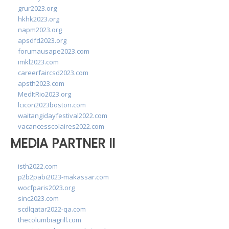
grur2023.org
hkhk2023.org
napm2023.org
apsdfd2023.org
forumausape2023.com
imkl2023.com
careerfaircsd2023.com
apsth2023.com
MedItRio2023.org
lcicon2023boston.com
waitangidayfestival2022.com
vacancesscolaires2022.com
MEDIA PARTNER II
isth2022.com
p2b2pabi2023-makassar.com
wocfparis2023.org
sinc2023.com
scdlqatar2022-qa.com
thecolumbiagrill.com