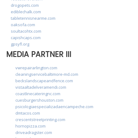
drogopets.com
ediblechalk.com
tabletennisnearme.com
oaksofa.com
soultacohtx.com
capishcaps.com
gpsyfl.org
MEDIA PARTNER III
vwrepairarlington.com
cleaningservicebaltimore-md.com
beckslandscapeandfence.com
vistaaltadelveramendi.com
coastlinecateringnc.com
cuesburgershouston.com
psicologiaespecializadaencampeche.com
dmtacos.com
crescentstreetprinting.com
hornopizza.com
driveadragster.com