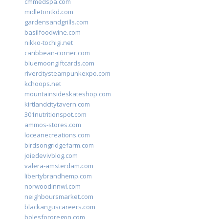
cmmedspa.com
midletontkd.com
gardensandgrills.com
basilfoodwine.com
nikko-tochigi.net
caribbean-corner.com
bluemoongiftcards.com
rivercitysteampunkexpo.com
kchoops.net
mountainsideskateshop.com
kirtlandcitytavern.com
301nutritionspot.com
ammos-stores.com
loceanecreations.com
birdsongridgefarm.com
joiedevivblog.com
valera-amsterdam.com
libertybrandhemp.com
norwoodinnwi.com
neighboursmarket.com
blackanguscareers.com
bolesfororegon.com