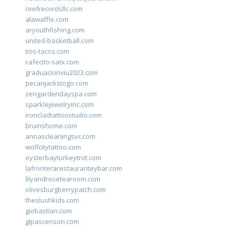
reefrecordsllc.com
alawaffle.com
aryouthfishing.com
united-basketball.com
tios-tacos.com
cafecito-satx.com
graduacionviu2023.com
pecanjackstogo.com
zengardendayspa.com
sparklejewelryinc.com
ironcladtattoostudio.com
bruinshome.com
annascleaningsvc.com
wolfcitytattoo.com
oysterbayturkeytrot.com
lafronterarestauranteybar.com
lilyandrosetearoom.com
olivesburgberrypatch.com
theslushkids.com
giobastian.com
glpascensori.com