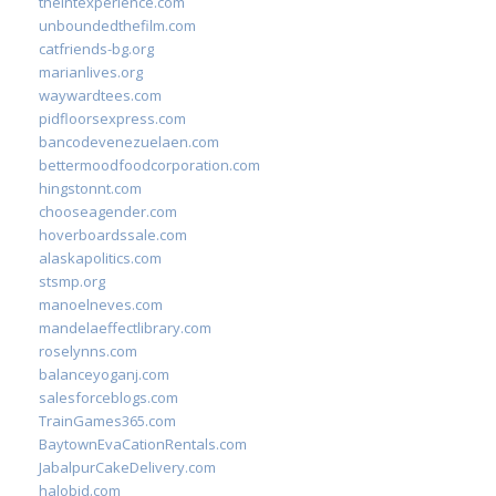
theintexperience.com
unboundedthefilm.com
catfriends-bg.org
marianlives.org
waywardtees.com
pidfloorsexpress.com
bancodevenezuelaen.com
bettermoodfoodcorporation.com
hingstonnt.com
chooseagender.com
hoverboardssale.com
alaskapolitics.com
stsmp.org
manoelneves.com
mandelaeffectlibrary.com
roselynns.com
balanceyoganj.com
salesforceblogs.com
TrainGames365.com
BaytownEvaCationRentals.com
JabalpurCakeDelivery.com
halobjd.com