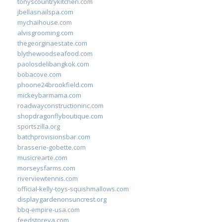
tonyscountrykitchen.com
jbellasnailspa.com
mychaihouse.com
alvisgrooming.com
thegeorginaestate.com
blythewoodseafood.com
paolosdelibangkok.com
bobacove.com
phoone24brookfield.com
mickeybarmama.com
roadwayconstructioninc.com
shopdragonflyboutique.com
sportszilla.org
batchprovisionsbar.com
brasserie-gobette.com
musicrearte.com
morseysfarms.com
riverviewtennis.com
official-kelly-toys-squishmallows.com
displaygardenonsuncrest.org
bbq-empire-usa.com
feedstoreva.com