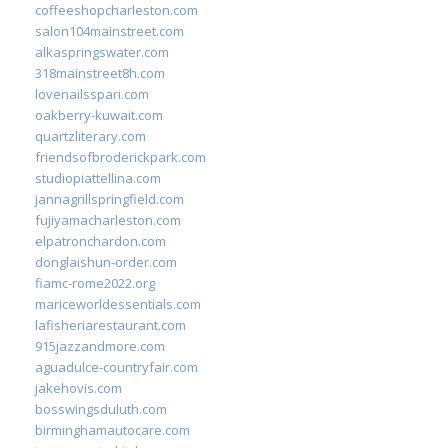
coffeeshopcharleston.com
salon104mainstreet.com
alkaspringswater.com
318mainstreet8h.com
lovenailsspari.com
oakberry-kuwait.com
quartzliterary.com
friendsofbroderickpark.com
studiopiattellina.com
jannagrillspringfield.com
fujiyamacharleston.com
elpatronchardon.com
donglaishun-order.com
fiamc-rome2022.org
mariceworldessentials.com
lafisheriarestaurant.com
915jazzandmore.com
aguadulce-countryfair.com
jakehovis.com
bosswingsduluth.com
birminghamautocare.com