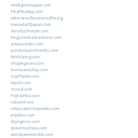
intelligenceqatar.com
PikaPikaApp.com
takecareofbusinessdfw.org
HamadaOfJapan.com
VersifyLifestyle.com
kingscreekadventures.com
antaeuslabs.com
purelycleanchemdry.com
WishOping.com
shoplegacee.com
bonvivantshop.com
CupPlante.com
mpzin.com
stcreal.com
PopUpFlea.com
valueml.com
rebeccatorresjewelry.com
jmpbliss.com
drjorgerico.com
queensushipa.com
wendyweimerdds.com