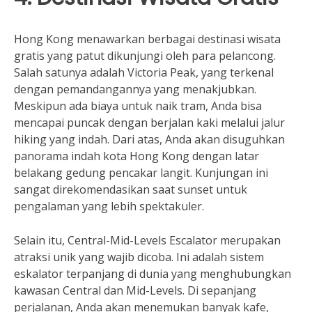
Hong Kong menawarkan berbagai destinasi wisata
gratis yang patut dikunjungi oleh para pelancong.
Salah satunya adalah Victoria Peak, yang terkenal
dengan pemandangannya yang menakjubkan.
Meskipun ada biaya untuk naik tram, Anda bisa
mencapai puncak dengan berjalan kaki melalui jalur
hiking yang indah. Dari atas, Anda akan disuguhkan
panorama indah kota Hong Kong dengan latar
belakang gedung pencakar langit. Kunjungan ini
sangat direkomendasikan saat sunset untuk
pengalaman yang lebih spektakuler.
Selain itu, Central-Mid-Levels Escalator merupakan
atraksi unik yang wajib dicoba. Ini adalah sistem
eskalator terpanjang di dunia yang menghubungkan
kawasan Central dan Mid-Levels. Di sepanjang
perjalanan, Anda akan menemukan banyak kafe,