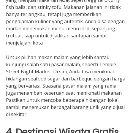
yang menjual makanan lezat seperti egg tart, curry
fish balls, dan stinky tofu. Makanan jalanan ini tidak
hanya terjangkau, tetapi juga memberikan
pengalaman kuliner yang autentik. Anda bisa dengan
mudah menemukan menu-menu ini di sepanjang
trotoar, siap untuk dijadikan santapan sambil
menjelajahi kota.
Untuk pilihan makan malam yang lebih santai,
kunjungi salah satu pasar malam, seperti Temple
Street Night Market. Di sini, Anda bisa menikmati
hidangan seafood segar dan barbeque dengan harga
yang bervariasi. Suasana pasar malam yang ramai
juga menambah keseruan saat menikmati makanan.
Pastikan untuk mencoba beberapa hidangan lokal
sambil menemukan berbagai barang unik yang dijual
di sekitar.
4. Destinasi Wisata Gratis