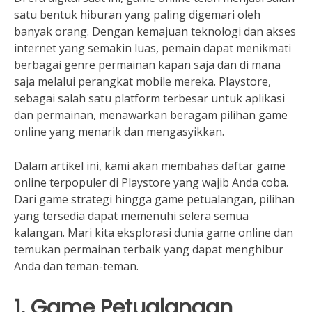
satu bentuk hiburan yang paling digemari oleh
banyak orang. Dengan kemajuan teknologi dan akses
internet yang semakin luas, pemain dapat menikmati
berbagai genre permainan kapan saja dan di mana
saja melalui perangkat mobile mereka. Playstore,
sebagai salah satu platform terbesar untuk aplikasi
dan permainan, menawarkan beragam pilihan game
online yang menarik dan mengasyikkan.
Dalam artikel ini, kami akan membahas daftar game
online terpopuler di Playstore yang wajib Anda coba.
Dari game strategi hingga game petualangan, pilihan
yang tersedia dapat memenuhi selera semua
kalangan. Mari kita eksplorasi dunia game online dan
temukan permainan terbaik yang dapat menghibur
Anda dan teman-teman.
1. Game Petualangan