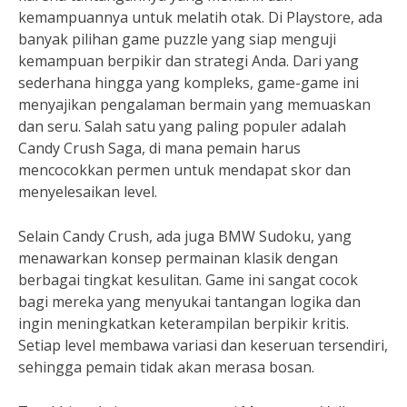
kemampuannya untuk melatih otak. Di Playstore, ada
banyak pilihan game puzzle yang siap menguji
kemampuan berpikir dan strategi Anda. Dari yang
sederhana hingga yang kompleks, game-game ini
menyajikan pengalaman bermain yang memuaskan
dan seru. Salah satu yang paling populer adalah
Candy Crush Saga, di mana pemain harus
mencocokkan permen untuk mendapat skor dan
menyelesaikan level.
Selain Candy Crush, ada juga BMW Sudoku, yang
menawarkan konsep permainan klasik dengan
berbagai tingkat kesulitan. Game ini sangat cocok
bagi mereka yang menyukai tantangan logika dan
ingin meningkatkan keterampilan berpikir kritis.
Setiap level membawa variasi dan keseruan tersendiri,
sehingga pemain tidak akan merasa bosan.