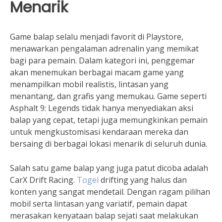
Menarik
Game balap selalu menjadi favorit di Playstore,
menawarkan pengalaman adrenalin yang memikat
bagi para pemain. Dalam kategori ini, penggemar
akan menemukan berbagai macam game yang
menampilkan mobil realistis, lintasan yang
menantang, dan grafis yang memukau. Game seperti
Asphalt 9: Legends tidak hanya menyediakan aksi
balap yang cepat, tetapi juga memungkinkan pemain
untuk mengkustomisasi kendaraan mereka dan
bersaing di berbagai lokasi menarik di seluruh dunia.
Salah satu game balap yang juga patut dicoba adalah
CarX Drift Racing.
Togel
drifting yang halus dan
konten yang sangat mendetail. Dengan ragam pilihan
mobil serta lintasan yang variatif, pemain dapat
merasakan kenyataan balap sejati saat melakukan