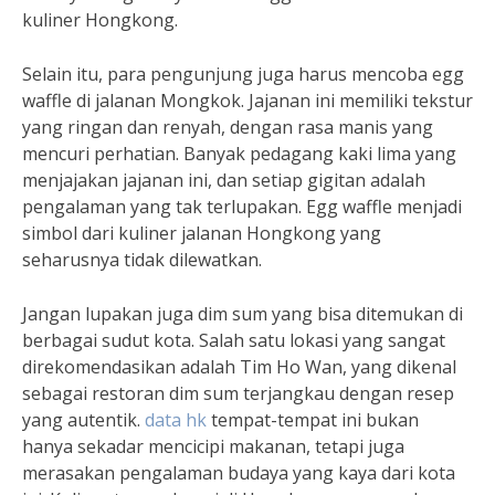
kuliner Hongkong.
Selain itu, para pengunjung juga harus mencoba egg
waffle di jalanan Mongkok. Jajanan ini memiliki tekstur
yang ringan dan renyah, dengan rasa manis yang
mencuri perhatian. Banyak pedagang kaki lima yang
menjajakan jajanan ini, dan setiap gigitan adalah
pengalaman yang tak terlupakan. Egg waffle menjadi
simbol dari kuliner jalanan Hongkong yang
seharusnya tidak dilewatkan.
Jangan lupakan juga dim sum yang bisa ditemukan di
berbagai sudut kota. Salah satu lokasi yang sangat
direkomendasikan adalah Tim Ho Wan, yang dikenal
sebagai restoran dim sum terjangkau dengan resep
yang autentik.
data hk
tempat-tempat ini bukan
hanya sekadar mencicipi makanan, tetapi juga
merasakan pengalaman budaya yang kaya dari kota