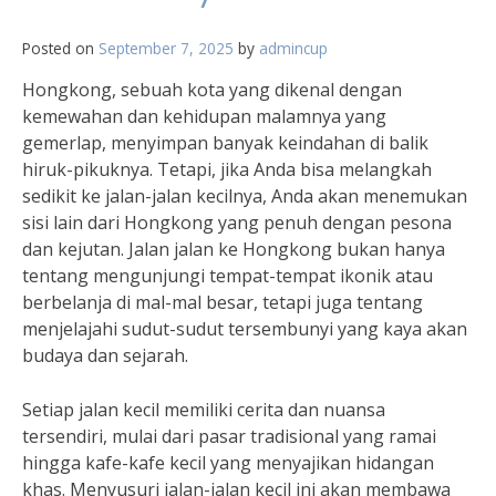
Posted on
September 7, 2025
by
admincup
Hongkong, sebuah kota yang dikenal dengan
kemewahan dan kehidupan malamnya yang
gemerlap, menyimpan banyak keindahan di balik
hiruk-pikuknya. Tetapi, jika Anda bisa melangkah
sedikit ke jalan-jalan kecilnya, Anda akan menemukan
sisi lain dari Hongkong yang penuh dengan pesona
dan kejutan. Jalan jalan ke Hongkong bukan hanya
tentang mengunjungi tempat-tempat ikonik atau
berbelanja di mal-mal besar, tetapi juga tentang
menjelajahi sudut-sudut tersembunyi yang kaya akan
budaya dan sejarah.
Setiap jalan kecil memiliki cerita dan nuansa
tersendiri, mulai dari pasar tradisional yang ramai
hingga kafe-kafe kecil yang menyajikan hidangan
khas. Menyusuri jalan-jalan kecil ini akan membawa