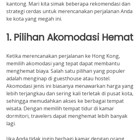
kantong. Mari kita simak beberapa rekomendasi dan
strategi cerdas untuk merencanakan perjalanan Anda
ke kota yang megah ini.
1. Pilihan Akomodasi Hemat
Ketika merencanakan perjalanan ke Hong Kong,
memilih akomodasi yang tepat dapat membantu
menghemat biaya. Salah satu pilihan yang populer
adalah menginap di guesthouse atau hostel.
Akomodasi jenis ini biasanya menawarkan harga yang
lebih terjangkau dan sering kali terletak di pusat kota,
sehingga memudahkan akses ke berbagai tempat
wisata. Dengan memilih tempat tidur di kamar
dormitori, travelers dapat menghemat lebih banyak
lagi.
Jika Anda tidak ingin berbagi kamar dengan orang