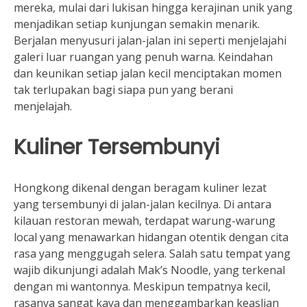
mereka, mulai dari lukisan hingga kerajinan unik yang
menjadikan setiap kunjungan semakin menarik.
Berjalan menyusuri jalan-jalan ini seperti menjelajahi
galeri luar ruangan yang penuh warna. Keindahan
dan keunikan setiap jalan kecil menciptakan momen
tak terlupakan bagi siapa pun yang berani
menjelajah.
Kuliner Tersembunyi
Hongkong dikenal dengan beragam kuliner lezat
yang tersembunyi di jalan-jalan kecilnya. Di antara
kilauan restoran mewah, terdapat warung-warung
local yang menawarkan hidangan otentik dengan cita
rasa yang menggugah selera. Salah satu tempat yang
wajib dikunjungi adalah Mak’s Noodle, yang terkenal
dengan mi wantonnya. Meskipun tempatnya kecil,
rasanya sangat kaya dan menggambarkan keaslian