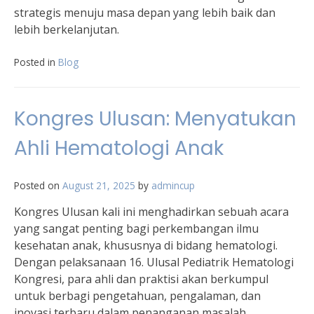
strategis menuju masa depan yang lebih baik dan
lebih berkelanjutan.
Posted in
Blog
Kongres Ulusan: Menyatukan
Ahli Hematologi Anak
Posted on
August 21, 2025
by
admincup
Kongres Ulusan kali ini menghadirkan sebuah acara
yang sangat penting bagi perkembangan ilmu
kesehatan anak, khususnya di bidang hematologi.
Dengan pelaksanaan 16. Ulusal Pediatrik Hematologi
Kongresi, para ahli dan praktisi akan berkumpul
untuk berbagi pengetahuan, pengalaman, dan
inovasi terbaru dalam penanganan masalah