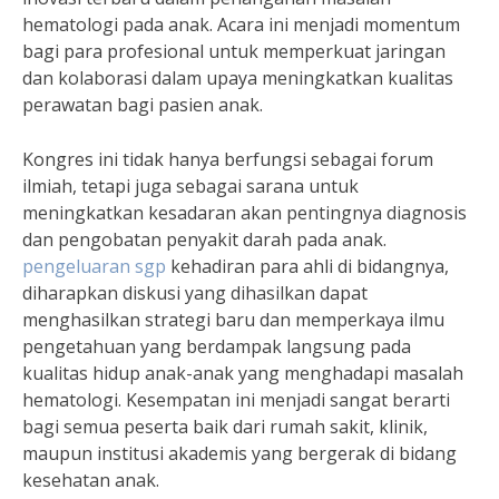
hematologi pada anak. Acara ini menjadi momentum
bagi para profesional untuk memperkuat jaringan
dan kolaborasi dalam upaya meningkatkan kualitas
perawatan bagi pasien anak.
Kongres ini tidak hanya berfungsi sebagai forum
ilmiah, tetapi juga sebagai sarana untuk
meningkatkan kesadaran akan pentingnya diagnosis
dan pengobatan penyakit darah pada anak.
pengeluaran sgp
kehadiran para ahli di bidangnya,
diharapkan diskusi yang dihasilkan dapat
menghasilkan strategi baru dan memperkaya ilmu
pengetahuan yang berdampak langsung pada
kualitas hidup anak-anak yang menghadapi masalah
hematologi. Kesempatan ini menjadi sangat berarti
bagi semua peserta baik dari rumah sakit, klinik,
maupun institusi akademis yang bergerak di bidang
kesehatan anak.