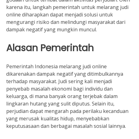
karena itu, langkah pemerintah untuk melarang judi
online diharapkan dapat menjadi solusi untuk
mengurangi risiko dan melindungi masyarakat dari
dampak negatif yang mungkin muncul.
Alasan Pemerintah
Pemerintah Indonesia melarang judi online
dikarenakan dampak negatif yang ditimbulkannya
terhadap masyarakat. Judi sering kali menjadi
penyebab masalah ekonomi bagi individu dan
keluarga, di mana banyak orang terjebak dalam
lingkaran hutang yang sulit diputus. Selain itu,
perjudian dapat mengarah pada perilaku kecanduan
yang merusak kualitas hidup, menyebabkan
keputusasaan dan berbagai masalah sosial lainnya.