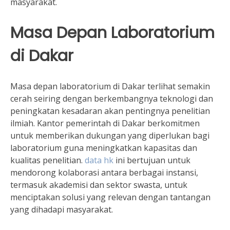
masyarakat.
Masa Depan Laboratorium
di Dakar
Masa depan laboratorium di Dakar terlihat semakin
cerah seiring dengan berkembangnya teknologi dan
peningkatan kesadaran akan pentingnya penelitian
ilmiah. Kantor pemerintah di Dakar berkomitmen
untuk memberikan dukungan yang diperlukan bagi
laboratorium guna meningkatkan kapasitas dan
kualitas penelitian.
data hk
ini bertujuan untuk
mendorong kolaborasi antara berbagai instansi,
termasuk akademisi dan sektor swasta, untuk
menciptakan solusi yang relevan dengan tantangan
yang dihadapi masyarakat.