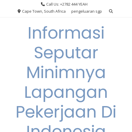
Skip
Call Us: +2782 444 YEAH
to
Cape Town, South Africa
pengeluaran sgp
content
Informasi
Seputar
Minimnya
Lapangan
Pekerjaan Di
Indonesia