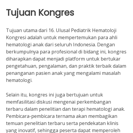
Tujuan Kongres
Tujuan utama dari 16. Ulusal Pediatrik Hematoloji
Kongresi adalah untuk mempertemukan para ahli
hematologi anak dari seluruh Indonesia. Dengan
berkumpulnya para profesional di bidang ini, kongres
diharapkan dapat menjadi platform untuk bertukar
pengetahuan, pengalaman, dan praktik terbaik dalam
penanganan pasien anak yang mengalami masalah
hematologi.
Selain itu, kongres ini juga bertujuan untuk
memfasilitasi diskusi mengenai perkembangan
terbaru dalam penelitian dan terapi hematologi anak.
Pembicara-pembicara ternama akan membagikan
temuan penelitian terbaru serta pendekatan klinis
yang inovatif, sehingga peserta dapat memperoleh