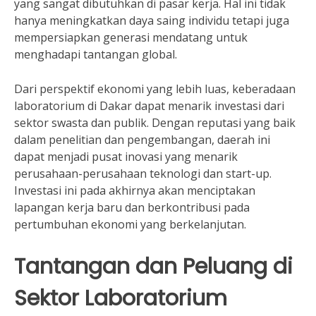
yang sangat dibutuhkan di pasar kerja. Hal ini tidak
hanya meningkatkan daya saing individu tetapi juga
mempersiapkan generasi mendatang untuk
menghadapi tantangan global.
Dari perspektif ekonomi yang lebih luas, keberadaan
laboratorium di Dakar dapat menarik investasi dari
sektor swasta dan publik. Dengan reputasi yang baik
dalam penelitian dan pengembangan, daerah ini
dapat menjadi pusat inovasi yang menarik
perusahaan-perusahaan teknologi dan start-up.
Investasi ini pada akhirnya akan menciptakan
lapangan kerja baru dan berkontribusi pada
pertumbuhan ekonomi yang berkelanjutan.
Tantangan dan Peluang di
Sektor Laboratorium