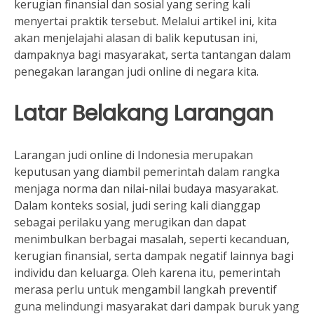
kerugian finansial dan sosial yang sering kali
menyertai praktik tersebut. Melalui artikel ini, kita
akan menjelajahi alasan di balik keputusan ini,
dampaknya bagi masyarakat, serta tantangan dalam
penegakan larangan judi online di negara kita.
Latar Belakang Larangan
Larangan judi online di Indonesia merupakan
keputusan yang diambil pemerintah dalam rangka
menjaga norma dan nilai-nilai budaya masyarakat.
Dalam konteks sosial, judi sering kali dianggap
sebagai perilaku yang merugikan dan dapat
menimbulkan berbagai masalah, seperti kecanduan,
kerugian finansial, serta dampak negatif lainnya bagi
individu dan keluarga. Oleh karena itu, pemerintah
merasa perlu untuk mengambil langkah preventif
guna melindungi masyarakat dari dampak buruk yang