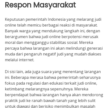
Respon Masyarakat
Keputusan pemerintah Indonesia yang melarang judi
online telah memicu berbagai reaksi di masyarakat.
Banyak warga yang mendukung langkah ini, dengan
berargumen bahwa judi online berpotensi merusak
moral dan mengganggu stabilitas sosial. Mereka
percaya bahwa larangan ini akan melindungi generasi
muda dari pengaruh negatif judi yang mudah diakses
melalui internet.
Di sisi lain, ada juga suara yang menentang larangan
ini. Beberapa merasa bahwa pemerintah seharusnya
fokus pada regulasi dan edukasi terkait judi online,
ketimbang melarangnya sepenuhnya. Mereka
berpendapat bahwa larangan hanya akan mendorong
praktik judi ke ranah bawah tanah yang lebih sulit
untuk diawasi dan berisiko menimbulkan masalah