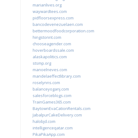
marianlives.org
waywardtees.com
pidfloorsexpress.com
bancodevenezuelaen.com
bettermoodfoodcorporation.com
hingstonnt.com
chooseagender.com
hoverboardssale.com
alaskapolitics.com
stsmp.org
manoelneves.com
mandelaeffectlibrary.com
roselynns.com
balanceyoganj.com
salesforceblogs.com
TrainGames365.com
BaytownEvaCationRentals.com
JabalpurCakeDelivery.com
halobjd.com
intelligenceqatar.com
PikaPikaApp.com