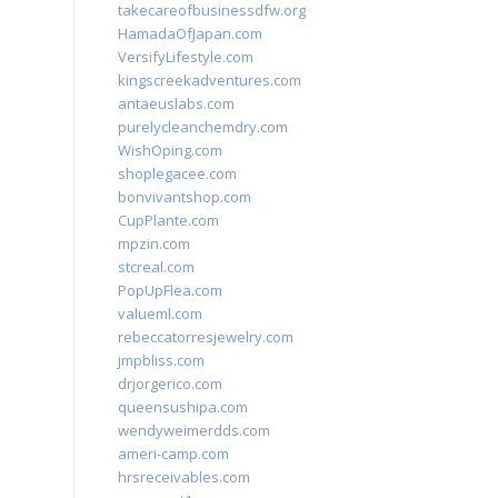
takecareofbusinessdfw.org
HamadaOfJapan.com
VersifyLifestyle.com
kingscreekadventures.com
antaeuslabs.com
purelycleanchemdry.com
WishOping.com
shoplegacee.com
bonvivantshop.com
CupPlante.com
mpzin.com
stcreal.com
PopUpFlea.com
valueml.com
rebeccatorresjewelry.com
jmpbliss.com
drjorgerico.com
queensushipa.com
wendyweimerdds.com
ameri-camp.com
hrsreceivables.com