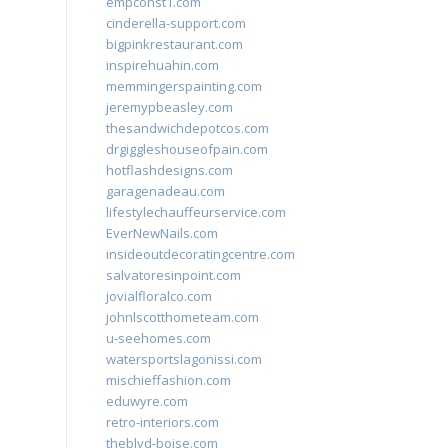
empconst1.com
cinderella-support.com
bigpinkrestaurant.com
inspirehuahin.com
memmingerspainting.com
jeremypbeasley.com
thesandwichdepotcos.com
drgiggleshouseofpain.com
hotflashdesigns.com
garagenadeau.com
lifestylechauffeurservice.com
EverNewNails.com
insideoutdecoratingcentre.com
salvatoresinpoint.com
jovialfloralco.com
johnlscotthometeam.com
u-seehomes.com
watersportslagonissi.com
mischieffashion.com
eduwyre.com
retro-interiors.com
theblvd-boise.com