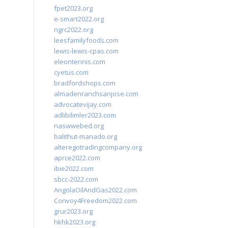
fpet2023.org
e-smart2022.org
ngrc2022.org
leesfamilyfoods.com
lewis-lewis-cpas.com
eleontennis.com
cyetus.com
bradfordshops.com
almadenranchsanjose.com
advocatevijay.com
adlibilimler2023.com
naswwebed.org
balithut-manado.org
alteregotradingcompany.org
aprce2022.com
ibie2022.com
sbcc-2022.com
AngolaOilAndGas2022.com
Convoy4Freedom2022.com
grur2023.org
hkhk2023.org