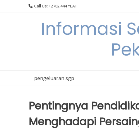
Skip
Call Us: +2782 444 YEAH
to
content
Informasi 
Pek
pengeluaran sgp
Pentingnya Pendidi
Menghadapi Persain