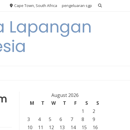
Cape Town, South Africa
pengeluaran sgp
ya Lapangan
esia
am
August 2026
M
T
W
T
F
S
S
1
2
3
4
5
6
7
8
9
10
11
12
13
14
15
16