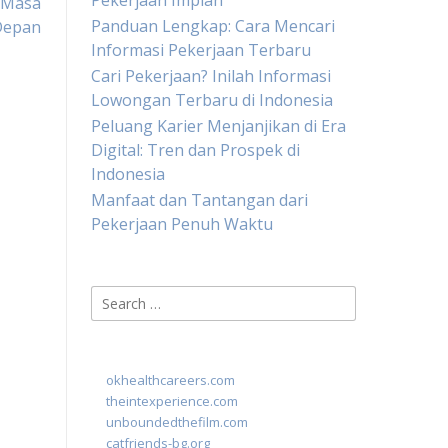
Pekerjaan Impian
i Masa
Panduan Lengkap: Cara Mencari
Depan
Informasi Pekerjaan Terbaru
Cari Pekerjaan? Inilah Informasi
Lowongan Terbaru di Indonesia
Peluang Karier Menjanjikan di Era
Digital: Tren dan Prospek di
Indonesia
Manfaat dan Tantangan dari
Pekerjaan Penuh Waktu
Search
for:
okhealthcareers.com
theintexperience.com
unboundedthefilm.com
catfriends-bg.org