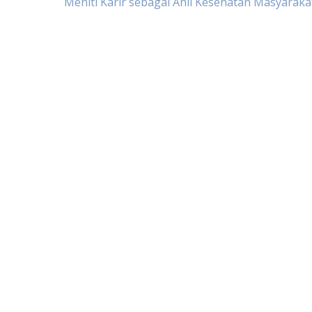
Post
Meniti Karir sebagai Ahli Kesehatan Masyaraka
navigation