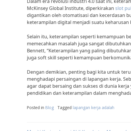
Dalam era revolusi industri 4.0 saat ini, keter
McKinsey Global Institute, diperkirakan
slot p
digantikan oleh otomatisasi dan kecerdasan bu
keterampilan digital menjadi suatu keharusan b
Selain itu, keterampilan seperti kemampuan
memecahkan masalah juga sangat dibutuhkan d
Bennett, “Keterampilan yang paling dibutuhkan 
juga soft skill seperti kemampuan berkomuni
Dengan demikian, penting bagi kita untuk ter
menghadapi persaingan di lapangan kerja. Seb
agar dapat bersaing dan sukses di dunia kerja
pendidikan dan keterampilan dalam menghadap
Posted in
Blog
Tagged
lapangan kerja adalah