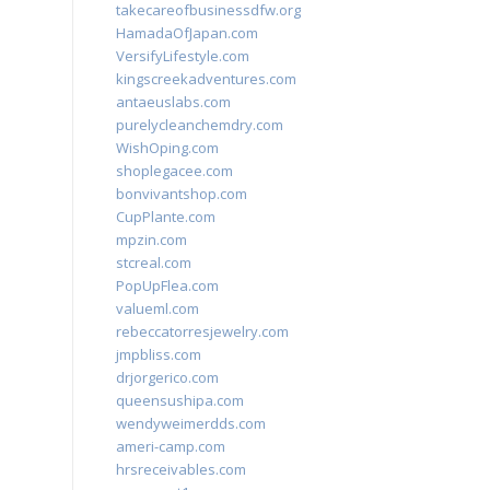
takecareofbusinessdfw.org
HamadaOfJapan.com
VersifyLifestyle.com
kingscreekadventures.com
antaeuslabs.com
purelycleanchemdry.com
WishOping.com
shoplegacee.com
bonvivantshop.com
CupPlante.com
mpzin.com
stcreal.com
PopUpFlea.com
valueml.com
rebeccatorresjewelry.com
jmpbliss.com
drjorgerico.com
queensushipa.com
wendyweimerdds.com
ameri-camp.com
hrsreceivables.com