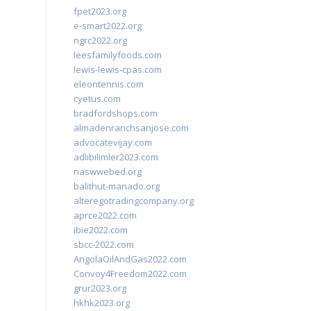
fpet2023.org
e-smart2022.org
ngrc2022.org
leesfamilyfoods.com
lewis-lewis-cpas.com
eleontennis.com
cyetus.com
bradfordshops.com
almadenranchsanjose.com
advocatevijay.com
adlibilimler2023.com
naswwebed.org
balithut-manado.org
alteregotradingcompany.org
aprce2022.com
ibie2022.com
sbcc-2022.com
AngolaOilAndGas2022.com
Convoy4Freedom2022.com
grur2023.org
hkhk2023.org