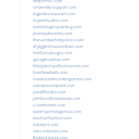
empconst1.com
cinderella-support.com
bigpinkrestaurant.com
inspirehuahin.com
memmingerspainting.com
jeremypbeasley.com
thesandwichdepotcos.com
drgiggleshouseofpain.com
hotflashdesigns.com
garagenadeau.com
lifestylechauffeurservice.com
EverNewNails.com
insideoutdecoratingcentre.com
salvatoresinpoint.com
jovialfloralco.com
johnlscotthometeam.com
u-seehomes.com
watersportslagonissi.com
mischieffashion.com
eduwyre.com
retro-interiors.com
theblvd-boise.com