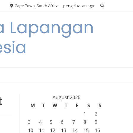
Cape Town, South Africa
pengeluaran sgp
ya Lapangan
esia
t
August 2026
M
T
W
T
F
S
S
1
2
3
4
5
6
7
8
9
10
11
12
13
14
15
16