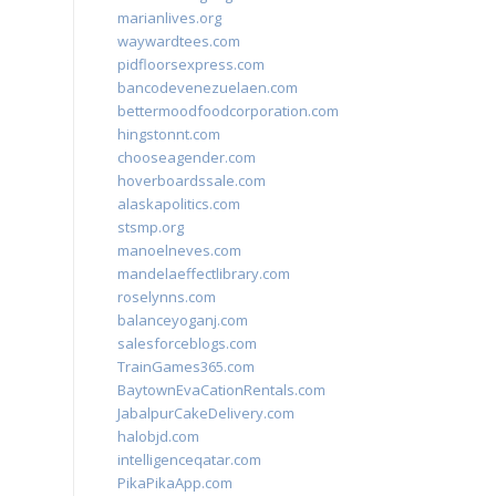
marianlives.org
waywardtees.com
pidfloorsexpress.com
bancodevenezuelaen.com
bettermoodfoodcorporation.com
hingstonnt.com
chooseagender.com
hoverboardssale.com
alaskapolitics.com
stsmp.org
manoelneves.com
mandelaeffectlibrary.com
roselynns.com
balanceyoganj.com
salesforceblogs.com
TrainGames365.com
BaytownEvaCationRentals.com
JabalpurCakeDelivery.com
halobjd.com
intelligenceqatar.com
PikaPikaApp.com