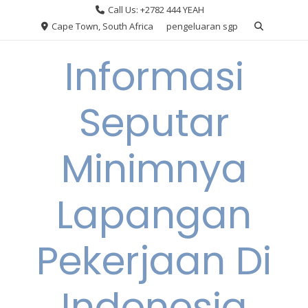
Skip
Call Us: +2782 444 YEAH
to
Cape Town, South Africa
pengeluaran sgp
content
Informasi
Seputar
Minimnya
Lapangan
Pekerjaan Di
Indonesia