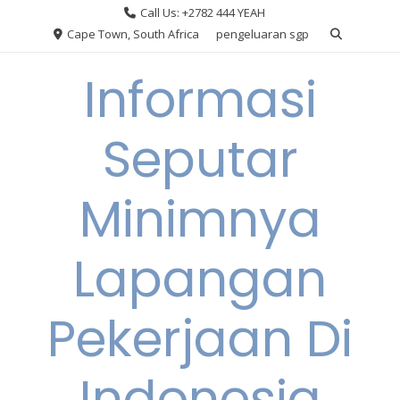
Skip
Call Us: +2782 444 YEAH
to
Cape Town, South Africa
pengeluaran sgp
content
Informasi
Seputar
Minimnya
Lapangan
Pekerjaan Di
Indonesia