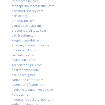
infernocanine.com
thepaperhousecollection.com
allisonwillisholley.com
solslite.org
portwayinn.com
djmaddogmusic.com
thesoundarchitects.com
allin1roofing.com
keepjudgewebb.com
anatomyofadventure.com
drivancastillo.com
cmmedspa.com
midletontkd.com
gardensandgrills.com
basilfoodwine.com
nikko-tochigi.net
caribbean-corner.com
bluemoongiftcards.com
rivercitysteampunkexpo.com
kchoops.net
mountainsideskateshop.com
kirtlandcitytavern.com