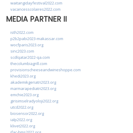
waitangidayfestival2022.com
vacancesscolaires2022.com
MEDIA PARTNER II
isth2022.com
p2b2pabi2023-makassar.com
wocfparis2023.org
sinc2023.com
scdlqatar2022-qa.com
thecolumbiagrill.com
provisionscheeseandwineshoppe.com
khedi2023.org
akademikgeriatri2023.org
marmarapediatri2023.org
emchie2023.org
girisimselradyoloji2022.org
utcd2022.org
biosensor2022.org
ialp2022.org
klivet2022.org
ifac-hms2022.org