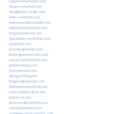
fujiyamacharleston.com
elpatronchardon.com
donglaishun-order.com
fiamc-rome2022.org
mariceworldessentials.com
lafisheriarestaurant.com
915jazzandmore.com
aguadulce-countryfair.com
jakehovis.com
bosswingsduluth.com
birminghamautocare.com
tonyscountrykitchen.com
jbellasnailspa.com
mychaihouse.com
alvisgrooming.com
thegeorginaestate.com
blythewoodseafood.com
paolosdelibangkok.com
bobacove.com
phoone24brookfield.com
mickeybarmama.com
roadwayconstructioninc.com