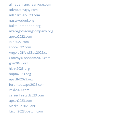
almadenranchsanjose.com
advocatevijay.com
adlibilimler2023.com
naswwebed.org
balithut-manado.org
alteregotradingcompany.org
aprce2022.com
ibie2022.com
sbcc-2022.com
AngolaOilAndGas2022.com
Convoy4Freedom2022.com
grur2023.org
hkhk2023.org
napm2023.org
apsdfd2023.org
forumausape2023.com
imkl2023.com
careerfaircsd2023.com
apsth2023.com
MedItRio2023.org
lcicon2023boston.com