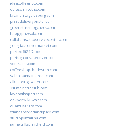
ideacoffeenyc.com
odieschillicothe.com
lacantinitagalesburg.com
pizzadeliverybristol.com
greenstarsmogcheck.com
happypawspl.com
callahansautoservicecenter.com
georgiascornermarket.com
perfectfit24-7.com
portugalprivatedriver.com
von-racer.com
coffeeshopcharleston.com
salon104mainstreet.com
alkaspringswater.com
318mainstreet8h.com
lovenailsspari.com
oakberry-kuwait.com
quartzliterary.com
friendsofbroderickpark.com
studiopiattellina.com
jannagrillspringfield.com