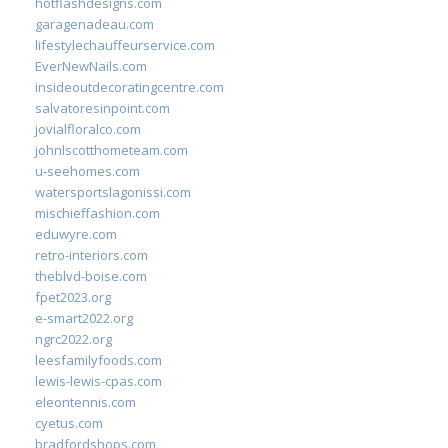
hotflashdesigns.com
garagenadeau.com
lifestylechauffeurservice.com
EverNewNails.com
insideoutdecoratingcentre.com
salvatoresinpoint.com
jovialfloralco.com
johnlscotthometeam.com
u-seehomes.com
watersportslagonissi.com
mischieffashion.com
eduwyre.com
retro-interiors.com
theblvd-boise.com
fpet2023.org
e-smart2022.org
ngrc2022.org
leesfamilyfoods.com
lewis-lewis-cpas.com
eleontennis.com
cyetus.com
bradfordshops.com