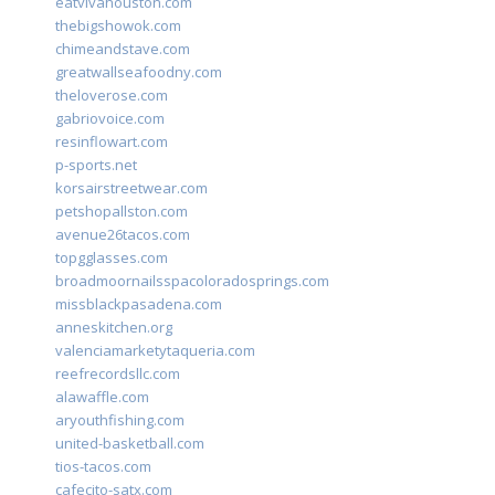
eatvivahouston.com
thebigshowok.com
chimeandstave.com
greatwallseafoodny.com
theloverose.com
gabriovoice.com
resinflowart.com
p-sports.net
korsairstreetwear.com
petshopallston.com
avenue26tacos.com
topgglasses.com
broadmoornailsspacoloradosprings.com
missblackpasadena.com
anneskitchen.org
valenciamarketytaqueria.com
reefrecordsllc.com
alawaffle.com
aryouthfishing.com
united-basketball.com
tios-tacos.com
cafecito-satx.com