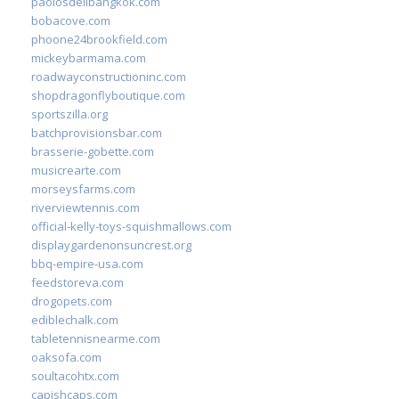
paolosdelibangkok.com
bobacove.com
phoone24brookfield.com
mickeybarmama.com
roadwayconstructioninc.com
shopdragonflyboutique.com
sportszilla.org
batchprovisionsbar.com
brasserie-gobette.com
musicrearte.com
morseysfarms.com
riverviewtennis.com
official-kelly-toys-squishmallows.com
displaygardenonsuncrest.org
bbq-empire-usa.com
feedstoreva.com
drogopets.com
ediblechalk.com
tabletennisnearme.com
oaksofa.com
soultacohtx.com
capishcaps.com