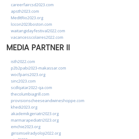
careerfaircsd2023.com
apsth2023.com
MedItRio2023.org
lcicon2023boston.com
waitangidayfestival2022.com
vacancesscolaires2022.com
MEDIA PARTNER II
isth2022.com
p2b2pabi2023-makassar.com
wocfparis2023.org
sinc2023.com
scdlqatar2022-qa.com
thecolumbiagrill.com
provisionscheeseandwineshoppe.com
khedi2023.org
akademikgeriatri2023.org
marmarapediatri2023.org
emchie2023.org
girisimselradyoloji2022.org