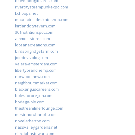
bluemoongiftcards.com
rivercitysteampunkexpo.com
kchoops.net
mountainsideskateshop.com
kirtlandcitytavern.com
301nutritionspot.com
ammos-stores.com
loceanecreations.com
birdsongridgefarm.com
joiedevivblog.com
valera-amsterdam.com
libertybrandhemp.com
norwoodinnwi.com
neighboursmarket.com
blackanguscareers.com
bolesfororegon.com
bodega-ole.com
thestreamlinerlounge.com
mestrinorubanofc.com
novelatherton.com
nassvalleygardens.net
electjohnstewart.com