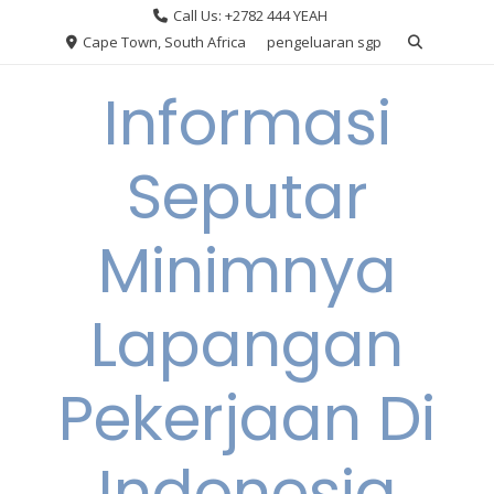
Skip
Call Us: +2782 444 YEAH
to
Cape Town, South Africa
pengeluaran sgp
content
Informasi
Seputar
Minimnya
Lapangan
Pekerjaan Di
Indonesia