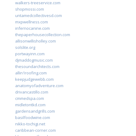
walkers-treeservice.com
shopmossi.com
untamedcollectivesd.com
mxpwellness.com
infernocanine.com
thepaperhousecollection.com
allisonwillisholley.com
solslite.org
portwayinn.com
djmaddogmusic.com
thesoundarchitects.com
allin1roofing.com
keepjudgewebb.com
anatomyofadventure.com
drivancastillo.com
cmmedspa.com
midletontkd.com
gardensandgrills.com
basilfoodwine.com
nikko-tochigi.net
caribbean-corner.com