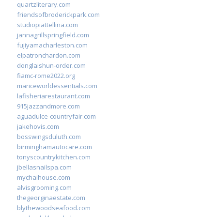
quartzliterary.com
friendsofbroderickpark.com
studiopiattellina.com
jannagrillspringfield.com
fujiyamacharleston.com
elpatronchardon.com
donglaishun-order.com
fiamc-rome2022.org
mariceworldessentials.com
lafisheriarestaurant.com
915jazzandmore.com
aguadulce-countryfair.com
jakehovis.com
bosswingsduluth.com
birminghamautocare.com
tonyscountrykitchen.com
jbellasnailspa.com
mychaihouse.com
alvisgrooming.com
thegeorginaestate.com
blythewoodseafood.com