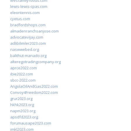
leesfamilyfoods.com
lewis-lewis-cpas.com
eleontennis.com
cyetus.com
bradfordshops.com
almadenranchsanjose.com
advocatevijay.com
adlibilimler2023.com
naswwebed.org
balithut-manado.org
alteregotradingcompany.org
aprce2022.com
ibie2022.com
sbcc-2022.com
AngolaOilAndGas2022.com
Convoy4Freedom2022.com
grur2023.org
hkhk2023.org
napm2023.org
apsdfd2023.org
forumausape2023.com
imkl2023.com