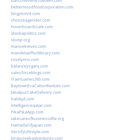
bancodevenezuelaen.com
bettermoodfoodcorporation.com
hingstonnt.com
chooseagender.com
hoverboardssale.com
alaskapolitics.com
stsmp.org
manoelneves.com
mandelaeffectlibrary.com
roselynns.com
balanceyoganj.com
salesforceblogs.com
TrainGames365.com
BaytownEvaCationRentals.com
JabalpurCakeDelivery.com
halobjd.com
intelligenceqatar.com
PikaPikaApp.com
takecareofbusinessdfw.org
HamadaOfJapan.com
VersifyLifestyle.com
kingscreekadventures.com