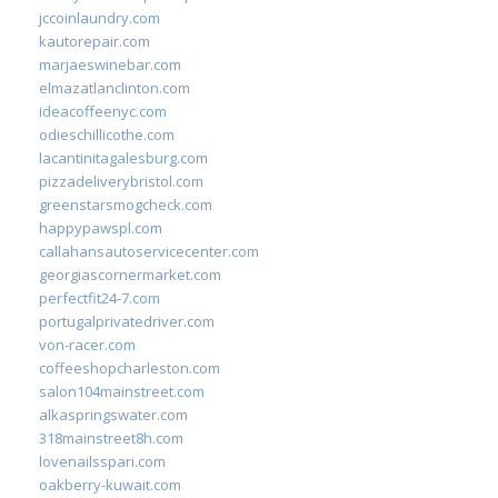
jccoinlaundry.com
kautorepair.com
marjaeswinebar.com
elmazatlanclinton.com
ideacoffeenyc.com
odieschillicothe.com
lacantinitagalesburg.com
pizzadeliverybristol.com
greenstarsmogcheck.com
happypawspl.com
callahansautoservicecenter.com
georgiascornermarket.com
perfectfit24-7.com
portugalprivatedriver.com
von-racer.com
coffeeshopcharleston.com
salon104mainstreet.com
alkaspringswater.com
318mainstreet8h.com
lovenailsspari.com
oakberry-kuwait.com