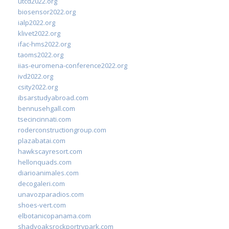
utcd2022.org
biosensor2022.org
ialp2022.org
klivet2022.org
ifac-hms2022.org
taoms2022.org
iias-euromena-conference2022.org
ivd2022.org
csity2022.org
ibsarstudyabroad.com
bennusehgall.com
tsecincinnati.com
roderconstructiongroup.com
plazabatai.com
hawkscayresort.com
hellonquads.com
diarioanimales.com
decogaleri.com
unavozparadios.com
shoes-vert.com
elbotanicopanama.com
shadyoaksrockportrvpark.com