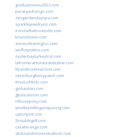
graduacionviu2023.com
pecanjackstogo.com
zengardendayspa.com
sparklejewelryinc.com
ironcladtattoostudio.com
bruinshome.com
annascleaningsvc.com
wolfcitytattoo.com
oysterbayturkeytrot.com
lafronterarestauranteybar.com
lilyandrosetearoom.com
olivesburgberrypatch.com
theslushkids.com
giobastian.com
glpascensori.com
rifloorepoxy.com
woolleymillingandpaving.com
uptonpvd.com
2troublegrill.com
casateranga.com
sticksandstonesstudiooh.com