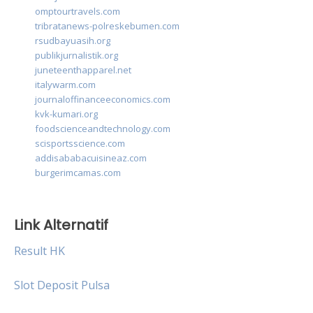
omptourtravels.com
tribratanews-polreskebumen.com
rsudbayuasih.org
publikjurnalistik.org
juneteenthapparel.net
italywarm.com
journaloffinanceeconomics.com
kvk-kumari.org
foodscienceandtechnology.com
scisportsscience.com
addisababacuisineaz.com
burgerimcamas.com
Link Alternatif
Result HK
Slot Deposit Pulsa