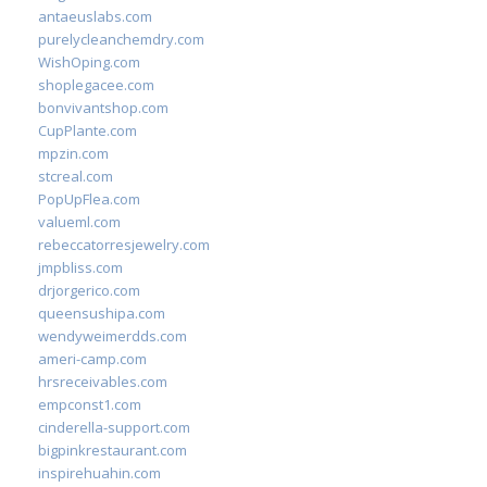
antaeuslabs.com
purelycleanchemdry.com
WishOping.com
shoplegacee.com
bonvivantshop.com
CupPlante.com
mpzin.com
stcreal.com
PopUpFlea.com
valueml.com
rebeccatorresjewelry.com
jmpbliss.com
drjorgerico.com
queensushipa.com
wendyweimerdds.com
ameri-camp.com
hrsreceivables.com
empconst1.com
cinderella-support.com
bigpinkrestaurant.com
inspirehuahin.com