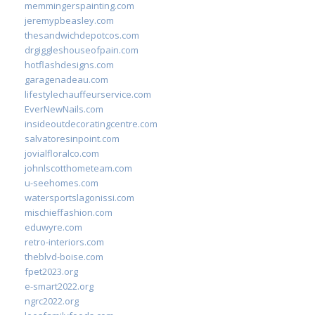
memmingerspainting.com
jeremypbeasley.com
thesandwichdepotcos.com
drgiggleshouseofpain.com
hotflashdesigns.com
garagenadeau.com
lifestylechauffeurservice.com
EverNewNails.com
insideoutdecoratingcentre.com
salvatoresinpoint.com
jovialfloralco.com
johnlscotthometeam.com
u-seehomes.com
watersportslagonissi.com
mischieffashion.com
eduwyre.com
retro-interiors.com
theblvd-boise.com
fpet2023.org
e-smart2022.org
ngrc2022.org