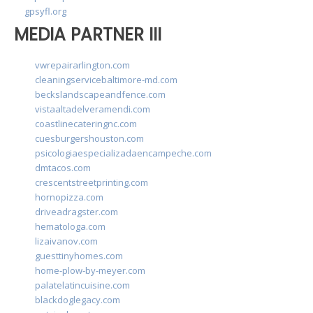
gpsyfl.org
MEDIA PARTNER III
vwrepairarlington.com
cleaningservicebaltimore-md.com
beckslandscapeandfence.com
vistaaltadelveramendi.com
coastlinecateringnc.com
cuesburgershouston.com
psicologiaespecializadaencampeche.com
dmtacos.com
crescentstreetprinting.com
hornopizza.com
driveadragster.com
hematologa.com
lizaivanov.com
guesttinyhomes.com
home-plow-by-meyer.com
palatelatincuisine.com
blackdoglegacy.com