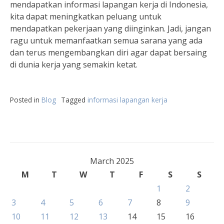
mendapatkan informasi lapangan kerja di Indonesia,
kita dapat meningkatkan peluang untuk
mendapatkan pekerjaan yang diinginkan. Jadi, jangan
ragu untuk memanfaatkan semua sarana yang ada
dan terus mengembangkan diri agar dapat bersaing
di dunia kerja yang semakin ketat.
Posted in
Blog
Tagged
informasi lapangan kerja
March 2025
M
T
W
T
F
S
S
1
2
3
4
5
6
7
8
9
10
11
12
13
14
15
16