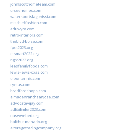
johnlscotthometeam.com
u-seehomes.com
watersportslagonissi.com
mischieffashion.com
eduwyre.com
retro-interiors.com
theblvd-boise.com
fpet2023.org
e-smart2022.org
ngrc2022.org
leesfamilyfoods.com
lewis-lewis-cpas.com
eleontennis.com
cyetus.com
bradfordshops.com
almadenranchsanjose.com
advocatevijay.com
adlibilimler2023.com
naswwebed.org
balithut-manado.org
alteregotradingcompany.org