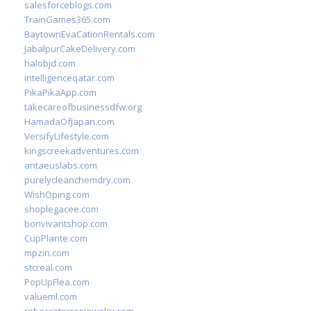
salesforceblogs.com
TrainGames365.com
BaytownEvaCationRentals.com
JabalpurCakeDelivery.com
halobjd.com
intelligenceqatar.com
PikaPikaApp.com
takecareofbusinessdfw.org
HamadaOfJapan.com
VersifyLifestyle.com
kingscreekadventures.com
antaeuslabs.com
purelycleanchemdry.com
WishOping.com
shoplegacee.com
bonvivantshop.com
CupPlante.com
mpzin.com
stcreal.com
PopUpFlea.com
valueml.com