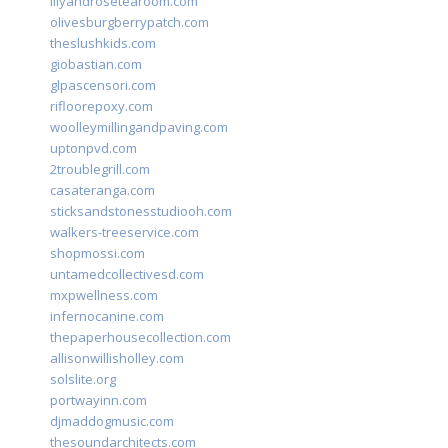
lilyandrosetearoom.com
olivesburgberrypatch.com
theslushkids.com
giobastian.com
glpascensori.com
rifloorepoxy.com
woolleymillingandpaving.com
uptonpvd.com
2troublegrill.com
casateranga.com
sticksandstonesstudiooh.com
walkers-treeservice.com
shopmossi.com
untamedcollectivesd.com
mxpwellness.com
infernocanine.com
thepaperhousecollection.com
allisonwillisholley.com
solslite.org
portwayinn.com
djmaddogmusic.com
thesoundarchitects.com