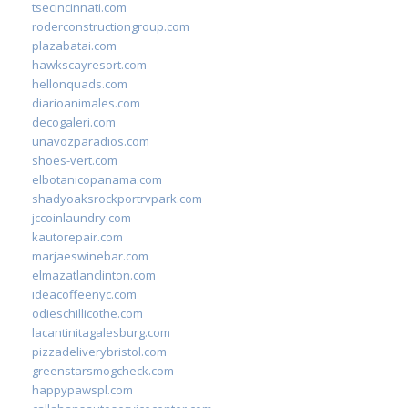
tsecincinnati.com
roderconstructiongroup.com
plazabatai.com
hawkscayresort.com
hellonquads.com
diarioanimales.com
decogaleri.com
unavozparadios.com
shoes-vert.com
elbotanicopanama.com
shadyoaksrockportrvpark.com
jccoinlaundry.com
kautorepair.com
marjaeswinebar.com
elmazatlanclinton.com
ideacoffeenyc.com
odieschillicothe.com
lacantinitagalesburg.com
pizzadeliverybristol.com
greenstarsmogcheck.com
happypawspl.com