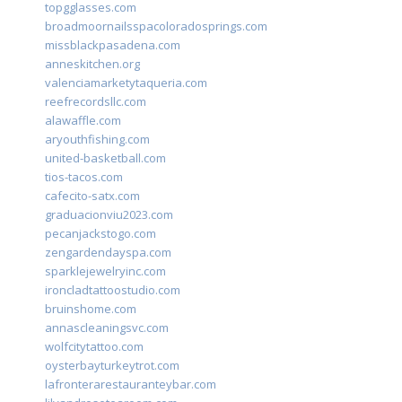
topgglasses.com
broadmoornailsspacoloradosprings.com
missblackpasadena.com
anneskitchen.org
valenciamarketytaqueria.com
reefrecordsllc.com
alawaffle.com
aryouthfishing.com
united-basketball.com
tios-tacos.com
cafecito-satx.com
graduacionviu2023.com
pecanjackstogo.com
zengardendayspa.com
sparklejewelryinc.com
ironcladtattoostudio.com
bruinshome.com
annascleaningsvc.com
wolfcitytattoo.com
oysterbayturkeytrot.com
lafronterarestauranteybar.com