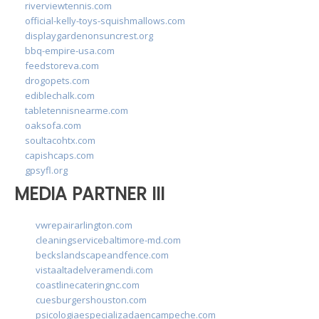
riverviewtennis.com
official-kelly-toys-squishmallows.com
displaygardenonsuncrest.org
bbq-empire-usa.com
feedstoreva.com
drogopets.com
ediblechalk.com
tabletennisnearme.com
oaksofa.com
soultacohtx.com
capishcaps.com
gpsyfl.org
MEDIA PARTNER III
vwrepairarlington.com
cleaningservicebaltimore-md.com
beckslandscapeandfence.com
vistaaltadelveramendi.com
coastlinecateringnc.com
cuesburgershouston.com
psicologiaespecializadaencampeche.com