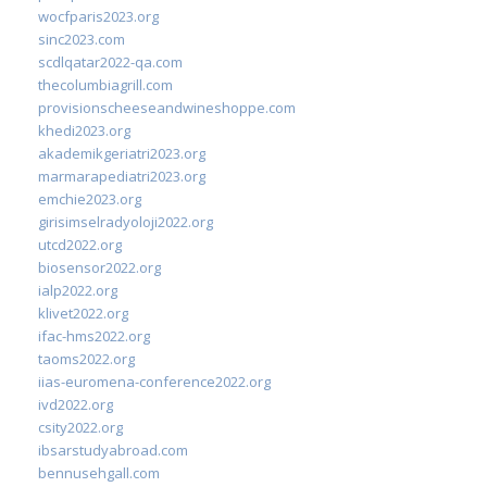
wocfparis2023.org
sinc2023.com
scdlqatar2022-qa.com
thecolumbiagrill.com
provisionscheeseandwineshoppe.com
khedi2023.org
akademikgeriatri2023.org
marmarapediatri2023.org
emchie2023.org
girisimselradyoloji2022.org
utcd2022.org
biosensor2022.org
ialp2022.org
klivet2022.org
ifac-hms2022.org
taoms2022.org
iias-euromena-conference2022.org
ivd2022.org
csity2022.org
ibsarstudyabroad.com
bennusehgall.com