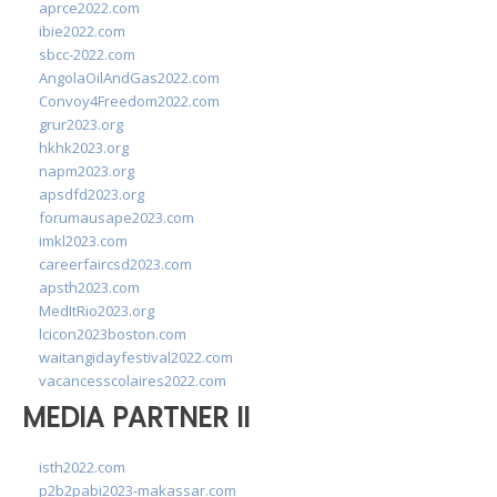
aprce2022.com
ibie2022.com
sbcc-2022.com
AngolaOilAndGas2022.com
Convoy4Freedom2022.com
grur2023.org
hkhk2023.org
napm2023.org
apsdfd2023.org
forumausape2023.com
imkl2023.com
careerfaircsd2023.com
apsth2023.com
MedItRio2023.org
lcicon2023boston.com
waitangidayfestival2022.com
vacancesscolaires2022.com
MEDIA PARTNER II
isth2022.com
p2b2pabi2023-makassar.com