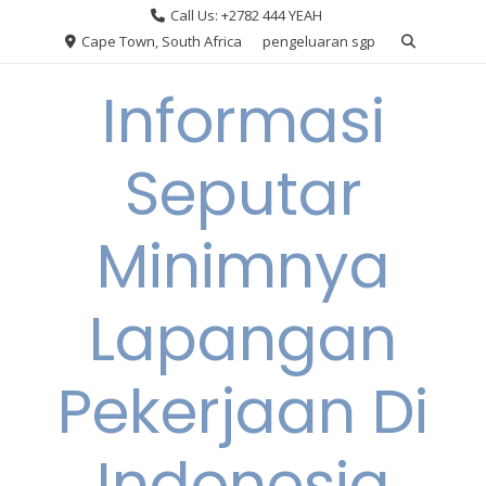
Skip
Call Us: +2782 444 YEAH
to
Cape Town, South Africa
pengeluaran sgp
content
Informasi
Seputar
Minimnya
Lapangan
Pekerjaan Di
Indonesia