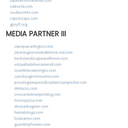
tabletennisnearme.com
oaksofa.com
soultacohtx.com
capishcaps.com
gpsyfl.org
MEDIA PARTNER III
vwrepairarlington.com
cleaningservicebaltimore-md.com
beckslandscapeandfence.com
vistaaltadelveramendi.com
coastlinecateringnc.com
cuesburgershouston.com
psicologiaespecializadaencampeche.com
dmtacos.com
crescentstreetprinting.com
hornopizza.com
driveadragster.com
hematologa.com
lizaivanov.com
guesttinyhomes.com