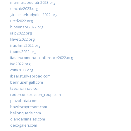
marmarapediatri2023.org
emchie2023.org
girisimselradyoloji2022.org
utcd2022.org
biosensor2022.org
ialp2022.org
klivet2022.org
ifac-hms2022.org
taoms2022.org
iias-euromena-conference2022.org
ivd2022.org
csity2022.org
ibsarstudyabroad.com
bennusehgall.com
tsecincinnati.com
roderconstructiongroup.com
plazabatai.com
hawkscayresort.com
hellonquads.com
diarioanimales.com
decogaleri.com