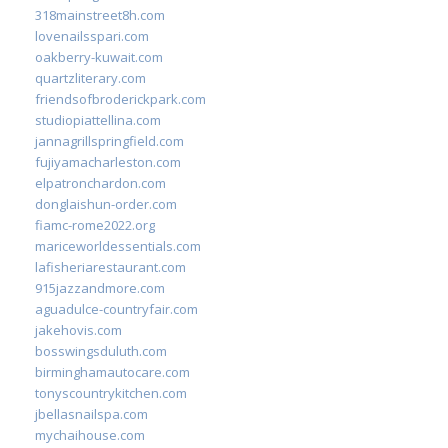
318mainstreet8h.com
lovenailsspari.com
oakberry-kuwait.com
quartzliterary.com
friendsofbroderickpark.com
studiopiattellina.com
jannagrillspringfield.com
fujiyamacharleston.com
elpatronchardon.com
donglaishun-order.com
fiamc-rome2022.org
mariceworldessentials.com
lafisheriarestaurant.com
915jazzandmore.com
aguadulce-countryfair.com
jakehovis.com
bosswingsduluth.com
birminghamautocare.com
tonyscountrykitchen.com
jbellasnailspa.com
mychaihouse.com