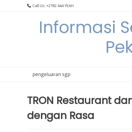
Skip
Call Us: +2782 444 YEAH
to
content
Informasi 
Pek
pengeluaran sgp
TRON Restaurant da
dengan Rasa