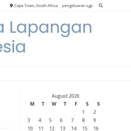
Cape Town, South Africa
pengeluaran sgp
ya Lapangan
esia
August 2026
M
T
W
T
F
S
S
1
2
3
4
5
6
7
8
9
10
11
12
13
14
15
16