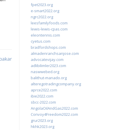
fpet2023.org
e-smart2022.org
ngrc2022.org
leesfamilyfoods.com
lewis-lewis-cpas.com
eleontennis.com
cyetus.com
bradfordshops.com
almadenranchsanjose.com
bakar
advocatevijay.com
adlibilimler2023.com
naswwebed.org
balithut-manado.org
alteregotradingcompany.org
aprce2022.com
ibie2022.com
sbcc-2022.com
AngolaOilAndGas2022.com
Convoy4Freedom2022.com
grur2023.org
hkhk2023.org