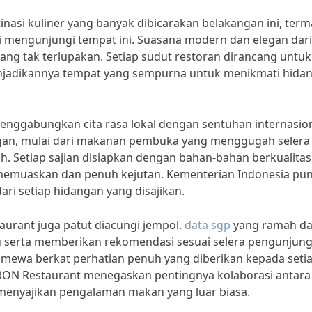
inasi kuliner yang banyak dibicarakan belakangan ini, ter
i mengunjungi tempat ini. Suasana modern dan elegan dari
ng tak terlupakan. Setiap sudut restoran dirancang untuk
jadikannya tempat yang sempurna untuk menikmati hida
enggabungkan cita rasa lokal dengan sentuhan internasion
gan, mulai dari makanan pembuka yang menggugah selera
. Setiap sajian disiapkan dengan bahan-bahan berkualitas
 memuaskan dan penuh kejutan. Kementerian Indonesia pu
ri setiap hidangan yang disajikan.
urant juga patut diacungi jempol.
data sgp
yang ramah d
 serta memberikan rekomendasi sesuai selera pengunjung
stimewa berkat perhatian penuh yang diberikan kepada seti
RON Restaurant menegaskan pentingnya kolaborasi antara 
 menyajikan pengalaman makan yang luar biasa.