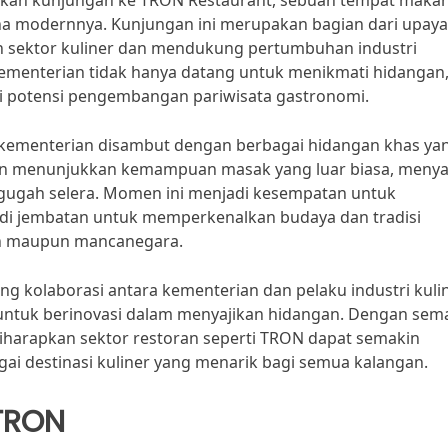
akan kunjungan ke TRON Restaurant, sebuah tempat maka
na modernnya. Kunjungan ini merupakan bagian dari upaya
n sektor kuliner dan mendukung pertumbuhan industri
 kementerian tidak hanya datang untuk menikmati hidangan
ai potensi pengembangan pariwisata gastronomi.
t kementerian disambut dengan berbagai hidangan khas ya
oran menunjukkan kemampuan masak yang luar biasa, menya
nggugah selera. Momen ini menjadi kesempatan untuk
i jembatan untuk memperkenalkan budaya dan tradisi
ah maupun mancanegara.
g kolaborasi antara kementerian dan pelaku industri kulin
n untuk berinovasi dalam menyajikan hidangan. Dengan sem
iharapkan sektor restoran seperti TRON dapat semakin
i destinasi kuliner yang menarik bagi semua kalangan.
 TRON