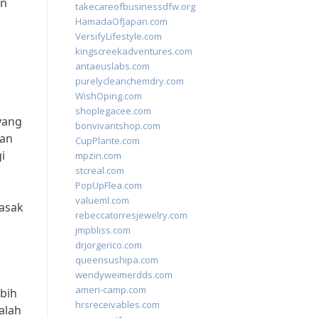
an
takecareofbusinessdfw.org
HamadaOfJapan.com
VersifyLifestyle.com
kingscreekadventures.com
antaeuslabs.com
purelycleanchemdry.com
WishOping.com
n
shoplegacee.com
yang
bonvivantshop.com
kan
CupPlante.com
i
mpzin.com
stcreal.com
PopUpFlea.com
valueml.com
masak
rebeccatorresjewelry.com
i
jmpbliss.com
drjorgerico.com
queensushipa.com
wendyweimerdds.com
ameri-camp.com
bih
hrsreceivables.com
alah