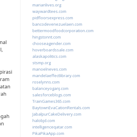
marianlives.org
waywardtees.com
pidfloorsexpress.com
bancodevenezuelaen.com
bettermoodfoodcorporation.com
hingstonnt.com
nal
chooseagender.com
l,
hoverboardssale.com
alaskapolitics.com
stsmp.org
manoelneves.com
irasi
mandelaeffectlibrary.com
gram
roselynns.com
katan
balanceyoganj.com
rah
salesforceblogs.com
TrainGames365.com
BaytownEvaCationRentals.com
JabalpurCakeDelivery.com
ngah
halobjd.com
an
intelligenceqatar.com
PikaPikaApp.com