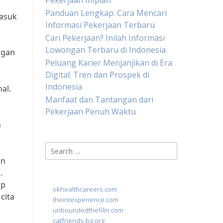
Pekerjaan Impian
Panduan Lengkap: Cara Mencari
masuk
Informasi Pekerjaan Terbaru
Cari Pekerjaan? Inilah Informasi
Lowongan Terbaru di Indonesia
ngan
Peluang Karier Menjanjikan di Era
Digital: Tren dan Prospek di
Indonesia
al.
Manfaat dan Tantangan dari
Pekerjaan Penuh Waktu
n
Search
for:
an
.
ap
okhealthcareers.com
cita
theintexperience.com
unboundedthefilm.com
catfriends-bg.org