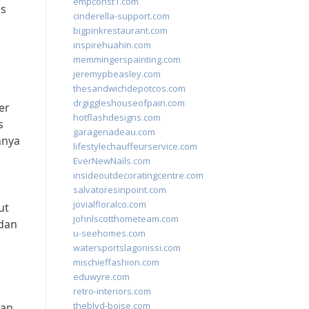
empconst1.com
as
cinderella-support.com
bigpinkrestaurant.com
inspirehuahin.com
memmingerspainting.com
jeremypbeasley.com
thesandwichdepotcos.com
drgiggleshouseofpain.com
er
hotflashdesigns.com
s
garagenadeau.com
nnya
lifestylechauffeurservice.com
EverNewNails.com
insideoutdecoratingcentre.com
salvatoresinpoint.com
jovialfloralco.com
ut
johnlscotthometeam.com
 dan
u-seehomes.com
watersportslagonissi.com
mischieffashion.com
eduwyre.com
n
retro-interiors.com
theblvd-boise.com
ran