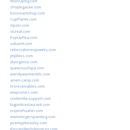
WishOping.com
shoplegacee.com
bonvivantshop.com
CupPlante.com
mpzin.com
stcreal.com
PopUpFlea.com
valueml.com
rebeccatorresjewelry.com
jmpbliss.com
drjorgerico.com
queensushipa.com
wendyweimerdds.com
ameri-camp.com
hrsreceivables.com
empconst1.com
cinderella-support.com
bigpinkrestaurant.com
inspirehuahin.com
memmingerspainting.com
jeremypbeasley.com
thesandwichdepotcos.com