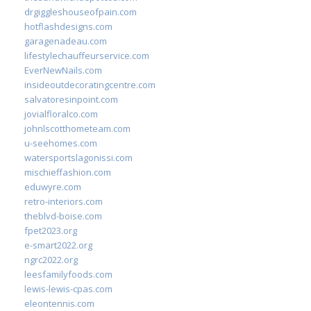
drgiggleshouseofpain.com
hotflashdesigns.com
garagenadeau.com
lifestylechauffeurservice.com
EverNewNails.com
insideoutdecoratingcentre.com
salvatoresinpoint.com
jovialfloralco.com
johnlscotthometeam.com
u-seehomes.com
watersportslagonissi.com
mischieffashion.com
eduwyre.com
retro-interiors.com
theblvd-boise.com
fpet2023.org
e-smart2022.org
ngrc2022.org
leesfamilyfoods.com
lewis-lewis-cpas.com
eleontennis.com