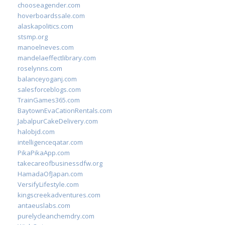
chooseagender.com
hoverboardssale.com
alaskapolitics.com
stsmp.org
manoelneves.com
mandelaeffectlibrary.com
roselynns.com
balanceyoganj.com
salesforceblogs.com
TrainGames365.com
BaytownEvaCationRentals.com
JabalpurCakeDelivery.com
halobjd.com
intelligenceqatar.com
PikaPikaApp.com
takecareofbusinessdfw.org
HamadaOfJapan.com
VersifyLifestyle.com
kingscreekadventures.com
antaeuslabs.com
purelycleanchemdry.com