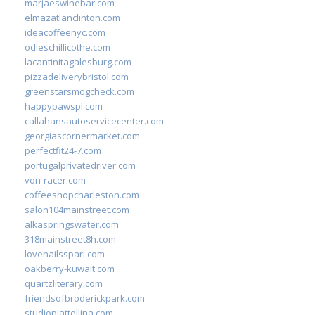
marjaeswinebar.com
elmazatlanclinton.com
ideacoffeenyc.com
odieschillicothe.com
lacantinitagalesburg.com
pizzadeliverybristol.com
greenstarsmogcheck.com
happypawspl.com
callahansautoservicecenter.com
georgiascornermarket.com
perfectfit24-7.com
portugalprivatedriver.com
von-racer.com
coffeeshopcharleston.com
salon104mainstreet.com
alkaspringswater.com
318mainstreet8h.com
lovenailsspari.com
oakberry-kuwait.com
quartzliterary.com
friendsofbroderickpark.com
studiopiattellina.com