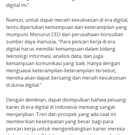
digital ini.”
Namun, untuk dapat meraih kesuksesan di era digital,
tentu diperlukan kemampuan dan keterampilan yang
mumpuni. Menurut CEO dari perusahaan konsultan
sumber daya manusia, “Para pencari kerja di era
digital harus memiliki kemampuan dalam bidang
teknologi informasi, analisis data, dan juga
kemampuan komunikasi yang baik. Hanya dengan
menguasai keterampilan-keterampilan tersebut,
mereka akan dapat bersaing dan meraih kesuksesan
di dunia digital.”
Dengan demikian, dapat disimpulkan bahwa peluang
karier di era digital di Indonesia memang sangat
menjanjikan. Tren dan prospek yang ada saat ini
memberikan kesempatan yang besar bagi para
pencari kerja untuk mengembangkan karier mereka