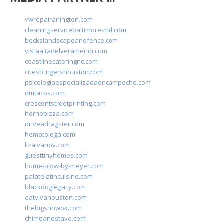
vwrepairarlington.com
cleaningservicebaltimore-md.com
beckslandscapeandfence.com
vistaaltadelveramendi.com
coastlinecateringnc.com
cuesburgershouston.com
psicologiaespecializadaencampeche.com
dmtacos.com
crescentstreetprinting.com
hornopizza.com
driveadragster.com
hematologa.com
lizaivanov.com
guesttinyhomes.com
home-plow-by-meyer.com
palatelatincuisine.com
blackdoglegacy.com
eatvivahouston.com
thebigshowok.com
chimeandstave.com