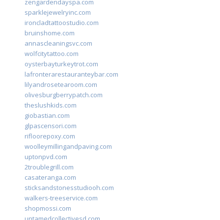
zengardendayspa.com
sparklejewelryinc.com
ironcladtattoostudio.com
bruinshome.com
annascleaningsvc.com
wolfcitytattoo.com
oysterbayturkeytrot.com
lafronterarestauranteybar.com
lilyandrosetearoom.com
olivesburgberrypatch.com
theslushkids.com
giobastian.com
glpascensori.com
rifloorepoxy.com
woolleymillingandpaving.com
uptonpvd.com
2troublegrill.com
casateranga.com
sticksandstonesstudiooh.com
walkers-treeservice.com
shopmossi.com
untamedcollectivesd.com