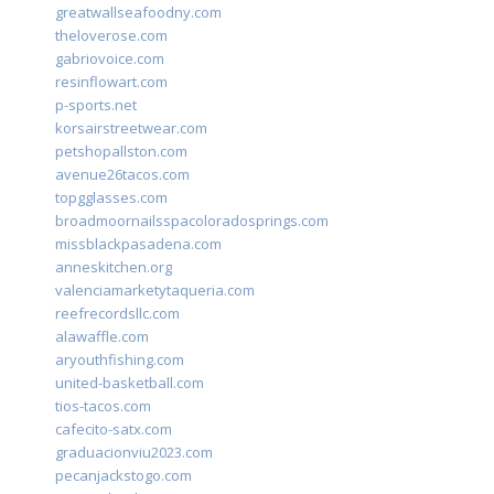
greatwallseafoodny.com
theloverose.com
gabriovoice.com
resinflowart.com
p-sports.net
korsairstreetwear.com
petshopallston.com
avenue26tacos.com
topgglasses.com
broadmoornailsspacoloradosprings.com
missblackpasadena.com
anneskitchen.org
valenciamarketytaqueria.com
reefrecordsllc.com
alawaffle.com
aryouthfishing.com
united-basketball.com
tios-tacos.com
cafecito-satx.com
graduacionviu2023.com
pecanjackstogo.com