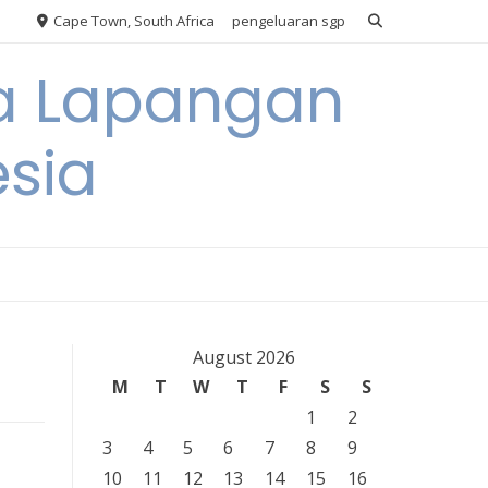
Cape Town, South Africa
pengeluaran sgp
ya Lapangan
esia
August 2026
M
T
W
T
F
S
S
1
2
3
4
5
6
7
8
9
10
11
12
13
14
15
16