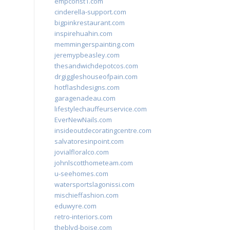
empconst1.com
cinderella-support.com
bigpinkrestaurant.com
inspirehuahin.com
memmingerspainting.com
jeremypbeasley.com
thesandwichdepotcos.com
drgiggleshouseofpain.com
hotflashdesigns.com
garagenadeau.com
lifestylechauffeurservice.com
EverNewNails.com
insideoutdecoratingcentre.com
salvatoresinpoint.com
jovialfloralco.com
johnlscotthometeam.com
u-seehomes.com
watersportslagonissi.com
mischieffashion.com
eduwyre.com
retro-interiors.com
theblvd-boise.com