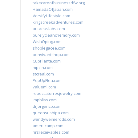
takecareofbusinessdfw.org
HamadaOfJapan.com
VersifyLifestyle.com
kingscreekadventures.com
antaeuslabs.com
purelycleanchemdry.com
WishOping.com
shoplegacee.com
bonvivantshop.com
CupPlante.com
mpzin.com
stcreal.com
PopUpFlea.com
valueml.com
rebeccatorresjewelry.com
jmpbliss.com
drjorgerico.com
queensushipa.com
wendyweimerdds.com
ameri-camp.com
hrsreceivables.com