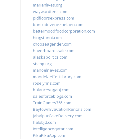
marianlives.org
waywardtees.com
pidfloorsexpress.com
bancodevenezuelaen.com
bettermoodfoodcorporation.com
hingstonnt.com
chooseagender.com
hoverboardssale.com
alaskapolitics.com
stsmp.org
manoelneves.com
mandelaeffectlibrary.com
roselynns.com
balanceyoganj.com
salesforceblogs.com
TrainGames365.com
BaytownEvaCationRentals.com
JabalpurCakeDelivery.com
halobjd.com
intelligenceqatar.com
PikaPikaApp.com