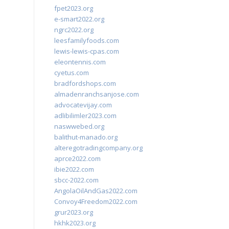
fpet2023.org
e-smart2022.org
ngrc2022.org
leesfamilyfoods.com
lewis-lewis-cpas.com
eleontennis.com
cyetus.com
bradfordshops.com
almadenranchsanjose.com
advocatevijay.com
adlibilimler2023.com
naswwebed.org
balithut-manado.org
alteregotradingcompany.org
aprce2022.com
ibie2022.com
sbcc-2022.com
AngolaOilAndGas2022.com
Convoy4Freedom2022.com
grur2023.org
hkhk2023.org