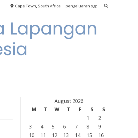
Cape Town, South Africa
pengeluaran sgp
ya Lapangan
esia
August 2026
M
T
W
T
F
S
S
1
2
3
4
5
6
7
8
9
10
11
12
13
14
15
16