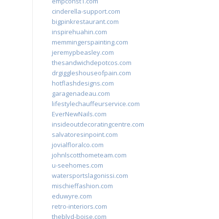
empconst1.com
cinderella-support.com
bigpinkrestaurant.com
inspirehuahin.com
memmingerspainting.com
jeremypbeasley.com
thesandwichdepotcos.com
drgiggleshouseofpain.com
hotflashdesigns.com
garagenadeau.com
lifestylechauffeurservice.com
EverNewNails.com
insideoutdecoratingcentre.com
salvatoresinpoint.com
jovialfloralco.com
johnlscotthometeam.com
u-seehomes.com
watersportslagonissi.com
mischieffashion.com
eduwyre.com
retro-interiors.com
theblvd-boise.com