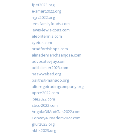
fpet2023.org
e-smart2022.org
ngrc2022.org
leesfamilyfoods.com
lewis-lewis-cpas.com
eleontennis.com
cyetus.com
bradfordshops.com
almadenranchsanjose.com
advocatevijay.com
adlibilimler2023.com
naswwebed.org
balithut-manado.org
alteregotradingcompany.org
aprce2022.com
ibie2022.com
sbcc-2022.com
AngolaOilAndGas2022.com
Convoy4Freedom2022.com
grur2023.org
hkhk2023.org