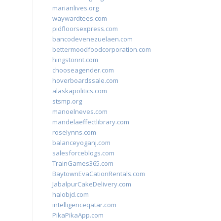
marianlives.org
waywardtees.com
pidfloorsexpress.com
bancodevenezuelaen.com
bettermoodfoodcorporation.com
hingstonnt.com
chooseagender.com
hoverboardssale.com
alaskapolitics.com
stsmp.org
manoelneves.com
mandelaeffectlibrary.com
roselynns.com
balanceyoganj.com
salesforceblogs.com
TrainGames365.com
BaytownEvaCationRentals.com
JabalpurCakeDelivery.com
halobjd.com
intelligenceqatar.com
PikaPikaApp.com