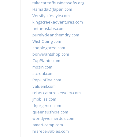
takecareofbusinessdfw.org
HamadaOfJapan.com
VersifyLifestyle.com
kingscreekadventures.com
antaeuslabs.com
purelycleanchemdry.com
WishOping.com
shoplegacee.com
bonvivantshop.com
CupPlante.com
mpzin.com
stcreal.com
PopUpFlea.com
valueml.com
rebeccatorresjewelry.com
jmpbliss.com
drjorgerico.com
queensushipa.com
wendyweimerdds.com
ameri-camp.com
hrsreceivables.com