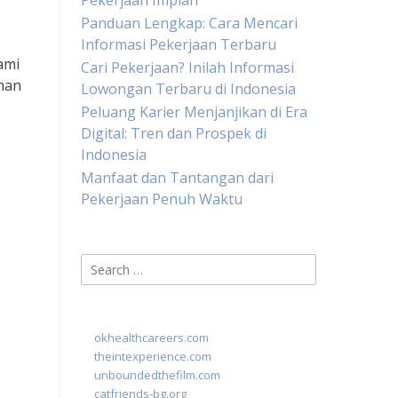
Pekerjaan Impian
Panduan Lengkap: Cara Mencari
Informasi Pekerjaan Terbaru
ami
Cari Pekerjaan? Inilah Informasi
han
Lowongan Terbaru di Indonesia
Peluang Karier Menjanjikan di Era
Digital: Tren dan Prospek di
Indonesia
Manfaat dan Tantangan dari
Pekerjaan Penuh Waktu
Search
for:
okhealthcareers.com
theintexperience.com
unboundedthefilm.com
catfriends-bg.org