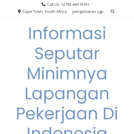
Skip
Call Us: +2782 444 YEAH
to
Cape Town, South Africa
pengeluaran sgp
content
Informasi
Seputar
Minimnya
Lapangan
Pekerjaan Di
Indonesia