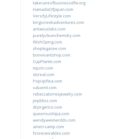
takecareofbusinessdfw.org
HamadaOfJapan.com
VersifyLifestyle.com
kingscreekadventures.com
antaeuslabs.com
purelycleanchemdry.com
WishOping.com
shoplegacee.com
bonvivantshop.com
CupPlante.com
mpzin.com
stcreal.com
PopUpFlea.com
valueml.com
rebeccatorresjewelry.com
jmpbliss.com
drjorgerico.com
queensushipa.com
wendyweimerdds.com
ameri-camp.com
hrsreceivables.com