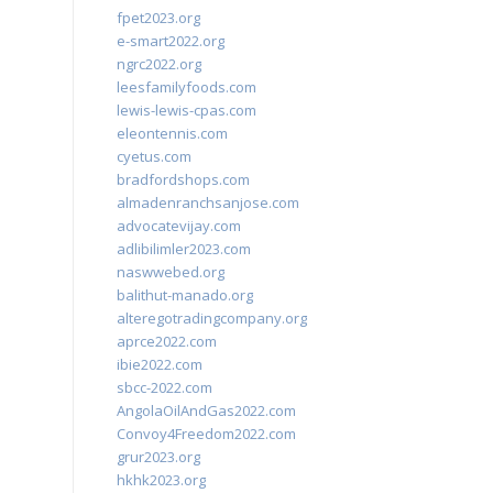
fpet2023.org
e-smart2022.org
ngrc2022.org
leesfamilyfoods.com
lewis-lewis-cpas.com
eleontennis.com
cyetus.com
bradfordshops.com
almadenranchsanjose.com
advocatevijay.com
adlibilimler2023.com
naswwebed.org
balithut-manado.org
alteregotradingcompany.org
aprce2022.com
ibie2022.com
sbcc-2022.com
AngolaOilAndGas2022.com
Convoy4Freedom2022.com
grur2023.org
hkhk2023.org