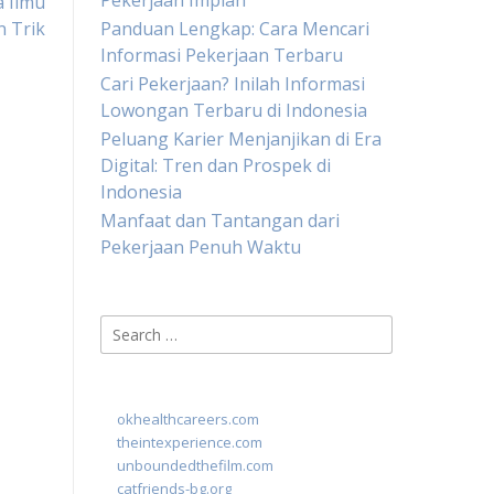
Pekerjaan Impian
a Ilmu
n Trik
Panduan Lengkap: Cara Mencari
Informasi Pekerjaan Terbaru
Cari Pekerjaan? Inilah Informasi
Lowongan Terbaru di Indonesia
Peluang Karier Menjanjikan di Era
Digital: Tren dan Prospek di
Indonesia
Manfaat dan Tantangan dari
Pekerjaan Penuh Waktu
Search
for:
okhealthcareers.com
theintexperience.com
unboundedthefilm.com
catfriends-bg.org