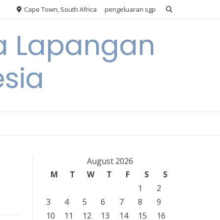
Cape Town, South Africa
pengeluaran sgp
ya Lapangan
esia
August 2026
M
T
W
T
F
S
S
1
2
3
4
5
6
7
8
9
10
11
12
13
14
15
16