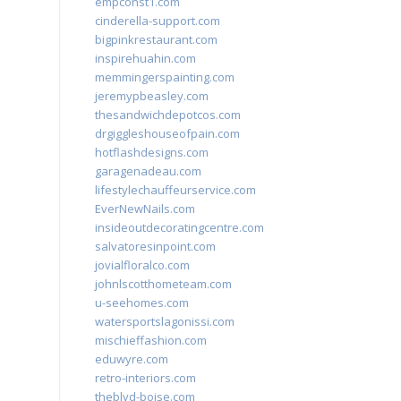
empconst1.com
cinderella-support.com
bigpinkrestaurant.com
inspirehuahin.com
memmingerspainting.com
jeremypbeasley.com
thesandwichdepotcos.com
drgiggleshouseofpain.com
hotflashdesigns.com
garagenadeau.com
lifestylechauffeurservice.com
EverNewNails.com
insideoutdecoratingcentre.com
salvatoresinpoint.com
jovialfloralco.com
johnlscotthometeam.com
u-seehomes.com
watersportslagonissi.com
mischieffashion.com
eduwyre.com
retro-interiors.com
theblvd-boise.com