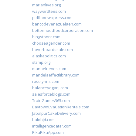
marianlives.org
waywardtees.com
pidfloorsexpress.com
bancodevenezuelaen.com
bettermoodfoodcorporation.com
hingstonnt.com
chooseagender.com
hoverboardssale.com
alaskapolitics.com
stsmp.org
manoelneves.com
mandelaeffectlibrary.com
roselynns.com
balanceyoganj.com
salesforceblogs.com
TrainGames365.com
BaytownEvaCationRentals.com
JabalpurCakeDelivery.com
halobjd.com
intelligenceqatar.com
PikaPikaApp.com