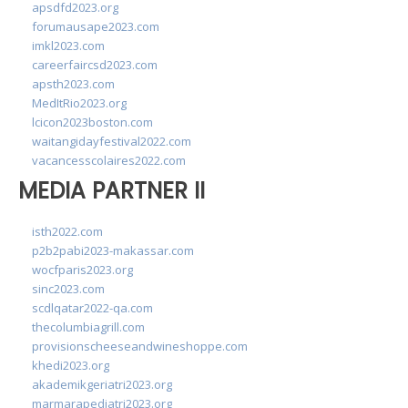
apsdfd2023.org
forumausape2023.com
imkl2023.com
careerfaircsd2023.com
apsth2023.com
MedItRio2023.org
lcicon2023boston.com
waitangidayfestival2022.com
vacancesscolaires2022.com
MEDIA PARTNER II
isth2022.com
p2b2pabi2023-makassar.com
wocfparis2023.org
sinc2023.com
scdlqatar2022-qa.com
thecolumbiagrill.com
provisionscheeseandwineshoppe.com
khedi2023.org
akademikgeriatri2023.org
marmarapediatri2023.org