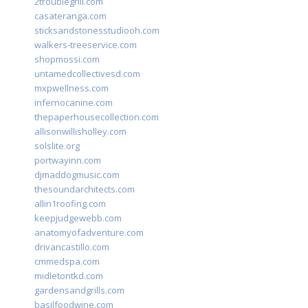
2troublegrill.com
casateranga.com
sticksandstonesstudiooh.com
walkers-treeservice.com
shopmossi.com
untamedcollectivesd.com
mxpwellness.com
infernocanine.com
thepaperhousecollection.com
allisonwillisholley.com
solslite.org
portwayinn.com
djmaddogmusic.com
thesoundarchitects.com
allin1roofing.com
keepjudgewebb.com
anatomyofadventure.com
drivancastillo.com
cmmedspa.com
midletontkd.com
gardensandgrills.com
basilfoodwine.com