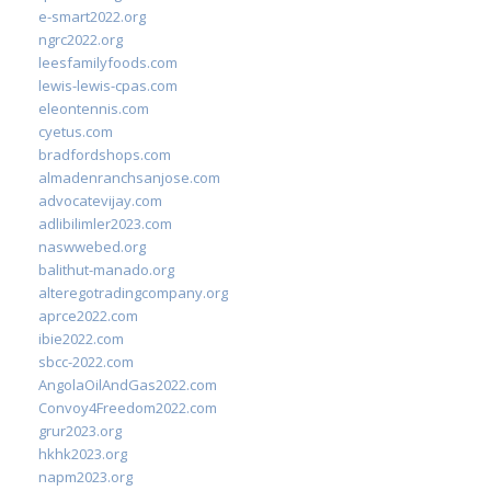
e-smart2022.org
ngrc2022.org
leesfamilyfoods.com
lewis-lewis-cpas.com
eleontennis.com
cyetus.com
bradfordshops.com
almadenranchsanjose.com
advocatevijay.com
adlibilimler2023.com
naswwebed.org
balithut-manado.org
alteregotradingcompany.org
aprce2022.com
ibie2022.com
sbcc-2022.com
AngolaOilAndGas2022.com
Convoy4Freedom2022.com
grur2023.org
hkhk2023.org
napm2023.org