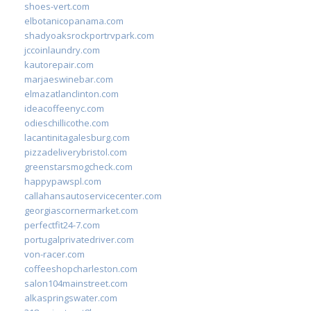
shoes-vert.com
elbotanicopanama.com
shadyoaksrockportrvpark.com
jccoinlaundry.com
kautorepair.com
marjaeswinebar.com
elmazatlanclinton.com
ideacoffeenyc.com
odieschillicothe.com
lacantinitagalesburg.com
pizzadeliverybristol.com
greenstarsmogcheck.com
happypawspl.com
callahansautoservicecenter.com
georgiascornermarket.com
perfectfit24-7.com
portugalprivatedriver.com
von-racer.com
coffeeshopcharleston.com
salon104mainstreet.com
alkaspringswater.com