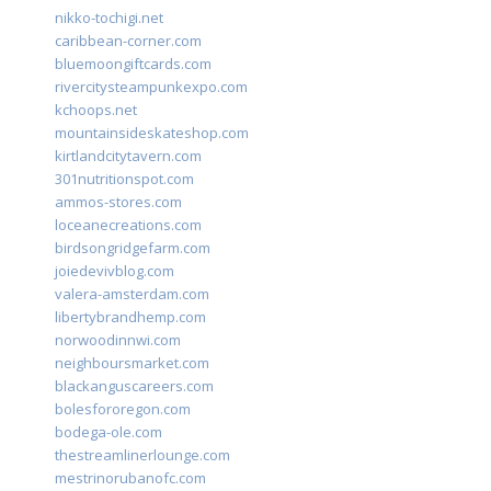
nikko-tochigi.net
caribbean-corner.com
bluemoongiftcards.com
rivercitysteampunkexpo.com
kchoops.net
mountainsideskateshop.com
kirtlandcitytavern.com
301nutritionspot.com
ammos-stores.com
loceanecreations.com
birdsongridgefarm.com
joiedevivblog.com
valera-amsterdam.com
libertybrandhemp.com
norwoodinnwi.com
neighboursmarket.com
blackanguscareers.com
bolesfororegon.com
bodega-ole.com
thestreamlinerlounge.com
mestrinorubanofc.com