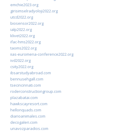
emchie2023.org
girisimselradyoloji2022.org
utcd2022.org
biosensor2022.org
ialp2022.org
klivet2022.org
ifac-hms2022.org
taoms2022.org
iias-euromena-conference2022.org
ivd2022.org
csity2022.org
ibsarstudyabroad.com
bennusehgall.com
tsecincinnati.com
roderconstructiongroup.com
plazabatai.com
hawkscayresort.com
hellonquads.com
diarioanimales.com
decogaleri.com
unavozparadios.com