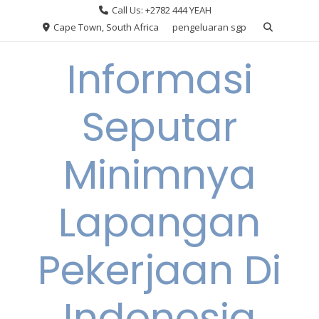
Skip
Call Us: +2782 444 YEAH
to
Cape Town, South Africa
pengeluaran sgp
content
Informasi
Seputar
Minimnya
Lapangan
Pekerjaan Di
Indonesia