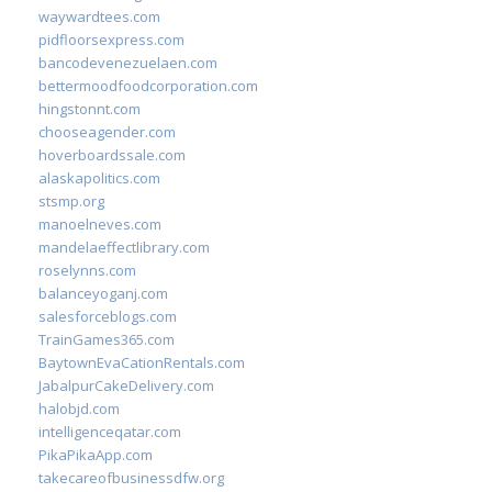
waywardtees.com
pidfloorsexpress.com
bancodevenezuelaen.com
bettermoodfoodcorporation.com
hingstonnt.com
chooseagender.com
hoverboardssale.com
alaskapolitics.com
stsmp.org
manoelneves.com
mandelaeffectlibrary.com
roselynns.com
balanceyoganj.com
salesforceblogs.com
TrainGames365.com
BaytownEvaCationRentals.com
JabalpurCakeDelivery.com
halobjd.com
intelligenceqatar.com
PikaPikaApp.com
takecareofbusinessdfw.org