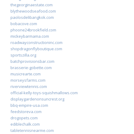
thegeorginaestate.com
blythewoodseafood.com
paolosdelibangkok.com
bobacove.com
phoone24brookfield.com
mickeybarmama.com
roadwayconstructioninc.com
shopdragonflyboutique.com
sportszilla.org
batchprovisionsbar.com
brasserie-gobette.com
musicrearte.com
morseysfarms.com
riverviewtennis.com
official-kelly-toys-squishmallows.com
displaygardenonsuncrest.org
bbq-empire-usa.com
feedstoreva.com
drogopets.com
ediblechalk.com
tabletennisnearme.com