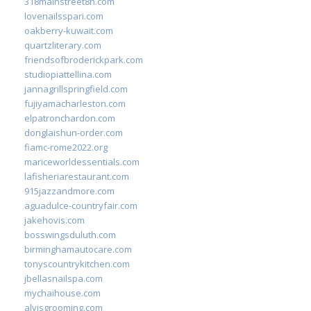
318mainstreet8h.com
lovenailsspari.com
oakberry-kuwait.com
quartzliterary.com
friendsofbroderickpark.com
studiopiattellina.com
jannagrillspringfield.com
fujiyamacharleston.com
elpatronchardon.com
donglaishun-order.com
fiamc-rome2022.org
mariceworldessentials.com
lafisheriarestaurant.com
915jazzandmore.com
aguadulce-countryfair.com
jakehovis.com
bosswingsduluth.com
birminghamautocare.com
tonyscountrykitchen.com
jbellasnailspa.com
mychaihouse.com
alvisgrooming.com