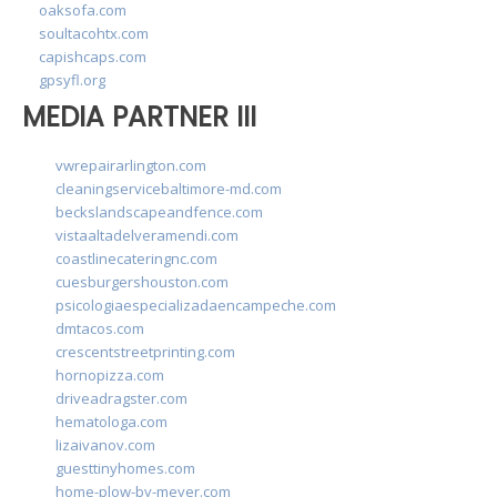
oaksofa.com
soultacohtx.com
capishcaps.com
gpsyfl.org
MEDIA PARTNER III
vwrepairarlington.com
cleaningservicebaltimore-md.com
beckslandscapeandfence.com
vistaaltadelveramendi.com
coastlinecateringnc.com
cuesburgershouston.com
psicologiaespecializadaencampeche.com
dmtacos.com
crescentstreetprinting.com
hornopizza.com
driveadragster.com
hematologa.com
lizaivanov.com
guesttinyhomes.com
home-plow-by-meyer.com