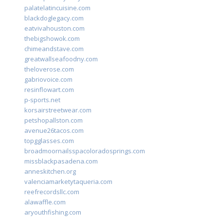
palatelatincuisine.com
blackdoglegacy.com
eatvivahouston.com
thebigshowok.com
chimeandstave.com
greatwallseafoodny.com
theloverose.com
gabriovoice.com
resinflowart.com
p-sports.net
korsairstreetwear.com
petshopallston.com
avenue26tacos.com
topgglasses.com
broadmoornailsspacoloradosprings.com
missblackpasadena.com
anneskitchen.org
valenciamarketytaqueria.com
reefrecordsllc.com
alawaffle.com
aryouthfishing.com