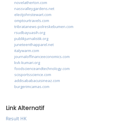
novelatherton.com
nassvalleygardens.net
electjohnstewart.com
omptourtravels.com
tribratanews-polreskebumen.com
rsudbayuasih.org
publikjurnalistik.org
juneteenthapparel.net
italywarm.com
journaloffinanceeconomics.com
kvk-kumari.org
foodscienceandtechnology.com
scisportsscience.com
addisababacuisineaz.com
burgerimcamas.com
Link Alternatif
Result HK