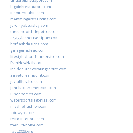
cinderella-support.com
bigpinkrestaurant.com
inspirehuahin.com
memmingerspainting.com
jeremypbeasley.com
thesandwichdepotcos.com
drgiggleshouseofpain.com
hotflashdesigns.com
garagenadeau.com
lifestylechauffeurservice.com
EverNewNails.com
insideoutdecoratingcentre.com
salvatoresinpoint.com
jovialfloralco.com
johnlscotthometeam.com
u-seehomes.com
watersportslagonissi.com
mischieffashion.com
eduwyre.com
retro-interiors.com
theblvd-boise.com
fpet2023.org