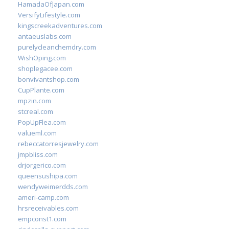
HamadaOfJapan.com
VersifyLifestyle.com
kingscreekadventures.com
antaeuslabs.com
purelycleanchemdry.com
WishOping.com
shoplegacee.com
bonvivantshop.com
CupPlante.com
mpzin.com
stcreal.com
PopUpFlea.com
valueml.com
rebeccatorresjewelry.com
jmpbliss.com
drjorgerico.com
queensushipa.com
wendyweimerdds.com
ameri-camp.com
hrsreceivables.com
empconst1.com