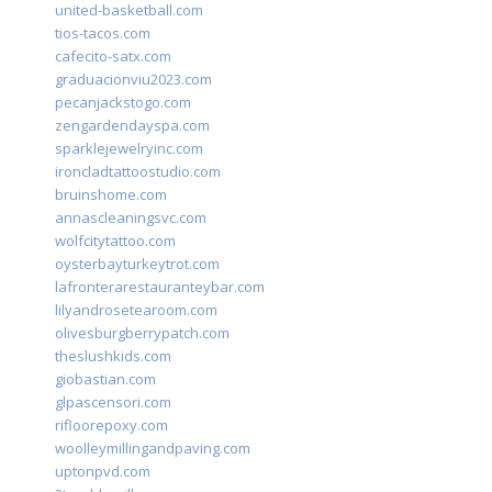
united-basketball.com
tios-tacos.com
cafecito-satx.com
graduacionviu2023.com
pecanjackstogo.com
zengardendayspa.com
sparklejewelryinc.com
ironcladtattoostudio.com
bruinshome.com
annascleaningsvc.com
wolfcitytattoo.com
oysterbayturkeytrot.com
lafronterarestauranteybar.com
lilyandrosetearoom.com
olivesburgberrypatch.com
theslushkids.com
giobastian.com
glpascensori.com
rifloorepoxy.com
woolleymillingandpaving.com
uptonpvd.com