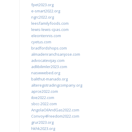
fpet2023.org
e-smart2022.org
ngrc2022.org
leesfamilyfoods.com
lewis-lewis-cpas.com
eleontennis.com
cyetus.com
bradfordshops.com
almadenranchsanjose.com
advocatevijay.com
adlibilimler2023.com
naswwebed.org
balithut-manado.org
alteregotradingcompany.org
aprce2022.com
ibie2022.com
sbcc-2022.com
AngolaOilAndGas2022.com
Convoy4Freedom2022.com
grur2023.org
hkhk2023.org