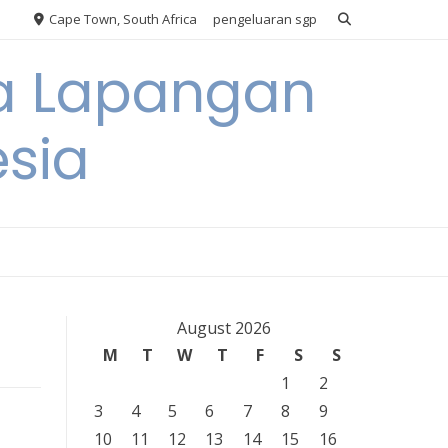
Cape Town, South Africa
pengeluaran sgp
ya Lapangan
esia
August 2026
M
T
W
T
F
S
S
1
2
3
4
5
6
7
8
9
10
11
12
13
14
15
16