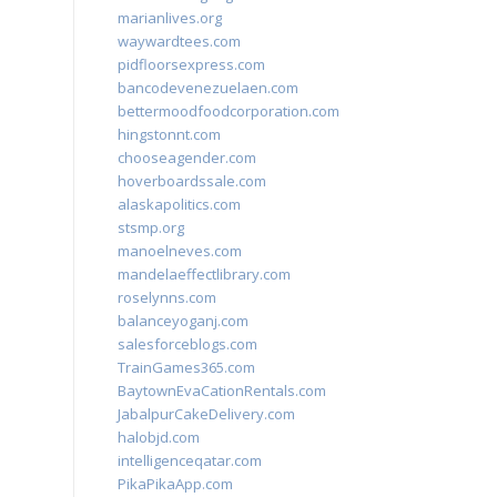
marianlives.org
waywardtees.com
pidfloorsexpress.com
bancodevenezuelaen.com
bettermoodfoodcorporation.com
hingstonnt.com
chooseagender.com
hoverboardssale.com
alaskapolitics.com
stsmp.org
manoelneves.com
mandelaeffectlibrary.com
roselynns.com
balanceyoganj.com
salesforceblogs.com
TrainGames365.com
BaytownEvaCationRentals.com
JabalpurCakeDelivery.com
halobjd.com
intelligenceqatar.com
PikaPikaApp.com