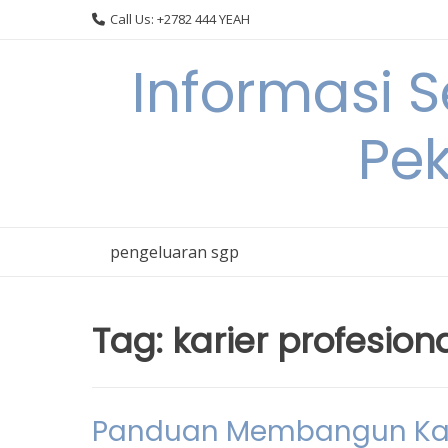
Skip
Call Us: +2782 444 YEAH
to
content
Informasi 
Pek
pengeluaran sgp
Tag:
karier profesion
Panduan Membangun Kari