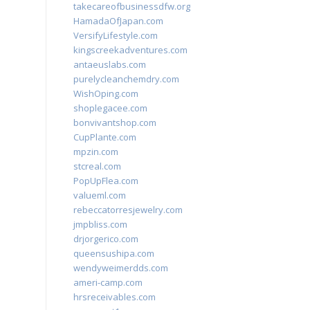
takecareofbusinessdfw.org
HamadaOfJapan.com
VersifyLifestyle.com
kingscreekadventures.com
antaeuslabs.com
purelycleanchemdry.com
WishOping.com
shoplegacee.com
bonvivantshop.com
CupPlante.com
mpzin.com
stcreal.com
PopUpFlea.com
valueml.com
rebeccatorresjewelry.com
jmpbliss.com
drjorgerico.com
queensushipa.com
wendyweimerdds.com
ameri-camp.com
hrsreceivables.com