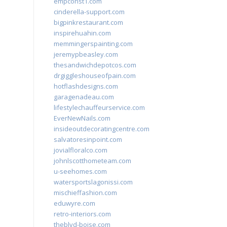
empconst1.com
cinderella-support.com
bigpinkrestaurant.com
inspirehuahin.com
memmingerspainting.com
jeremypbeasley.com
thesandwichdepotcos.com
drgiggleshouseofpain.com
hotflashdesigns.com
garagenadeau.com
lifestylechauffeurservice.com
EverNewNails.com
insideoutdecoratingcentre.com
salvatoresinpoint.com
jovialfloralco.com
johnlscotthometeam.com
u-seehomes.com
watersportslagonissi.com
mischieffashion.com
eduwyre.com
retro-interiors.com
theblvd-boise.com