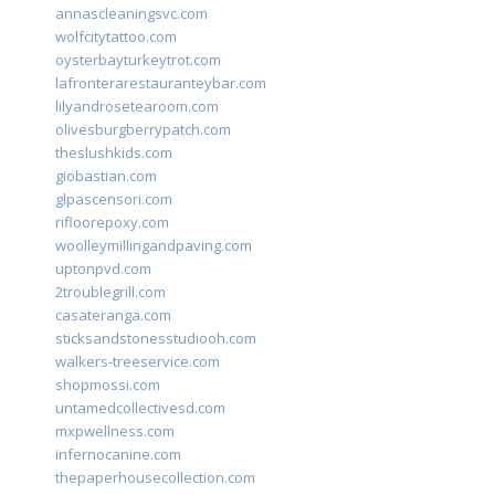
annascleaningsvc.com
wolfcitytattoo.com
oysterbayturkeytrot.com
lafronterarestauranteybar.com
lilyandrosetearoom.com
olivesburgberrypatch.com
theslushkids.com
giobastian.com
glpascensori.com
rifloorepoxy.com
woolleymillingandpaving.com
uptonpvd.com
2troublegrill.com
casateranga.com
sticksandstonesstudiooh.com
walkers-treeservice.com
shopmossi.com
untamedcollectivesd.com
mxpwellness.com
infernocanine.com
thepaperhousecollection.com