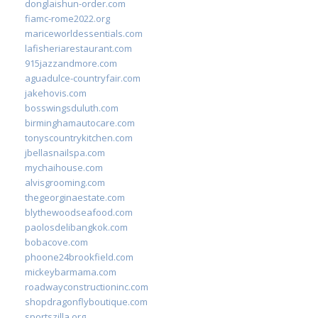
donglaishun-order.com
fiamc-rome2022.org
mariceworldessentials.com
lafisheriarestaurant.com
915jazzandmore.com
aguadulce-countryfair.com
jakehovis.com
bosswingsduluth.com
birminghamautocare.com
tonyscountrykitchen.com
jbellasnailspa.com
mychaihouse.com
alvisgrooming.com
thegeorginaestate.com
blythewoodseafood.com
paolosdelibangkok.com
bobacove.com
phoone24brookfield.com
mickeybarmama.com
roadwayconstructioninc.com
shopdragonflyboutique.com
sportszilla.org