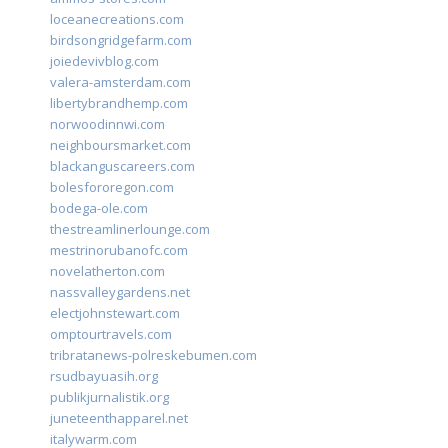
loceanecreations.com
birdsongridgefarm.com
joiedevivblog.com
valera-amsterdam.com
libertybrandhemp.com
norwoodinnwi.com
neighboursmarket.com
blackanguscareers.com
bolesfororegon.com
bodega-ole.com
thestreamlinerlounge.com
mestrinorubanofc.com
novelatherton.com
nassvalleygardens.net
electjohnstewart.com
omptourtravels.com
tribratanews-polreskebumen.com
rsudbayuasih.org
publikjurnalistik.org
juneteenthapparel.net
italywarm.com