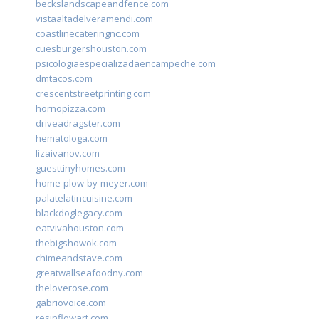
beckslandscapeandfence.com
vistaaltadelveramendi.com
coastlinecateringnc.com
cuesburgershouston.com
psicologiaespecializadaencampeche.com
dmtacos.com
crescentstreetprinting.com
hornopizza.com
driveadragster.com
hematologa.com
lizaivanov.com
guesttinyhomes.com
home-plow-by-meyer.com
palatelatincuisine.com
blackdoglegacy.com
eatvivahouston.com
thebigshowok.com
chimeandstave.com
greatwallseafoodny.com
theloverose.com
gabriovoice.com
resinflowart.com