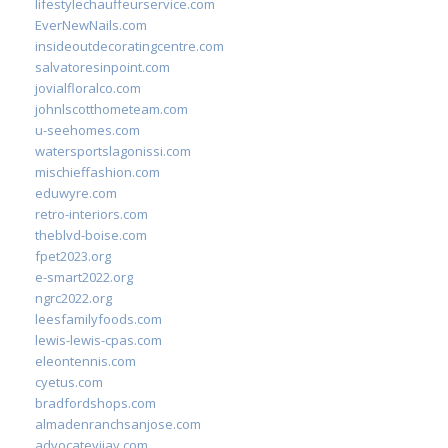
lifestylechauffeurservice.com
EverNewNails.com
insideoutdecoratingcentre.com
salvatoresinpoint.com
jovialfloralco.com
johnlscotthometeam.com
u-seehomes.com
watersportslagonissi.com
mischieffashion.com
eduwyre.com
retro-interiors.com
theblvd-boise.com
fpet2023.org
e-smart2022.org
ngrc2022.org
leesfamilyfoods.com
lewis-lewis-cpas.com
eleontennis.com
cyetus.com
bradfordshops.com
almadenranchsanjose.com
advocatevijay.com