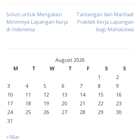
Post
Solusi untuk Mengatasi
Tantangan dan Manfaat
Minimnya Lapangan Kerja
Praktek Kerja Lapangan
di Indonesia
bagi Mahasiswa
navigation
August 2026
M
T
W
T
F
S
S
1
2
3
4
5
6
7
8
9
10
11
12
13
14
15
16
17
18
19
20
21
22
23
24
25
26
27
28
29
30
31
« Mar