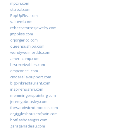
mpzin.com
stcreal.com
PopUpFlea.com
valueml.com
rebeccatorresjewelry.com
jmpbliss.com
drjorgerico.com
queensushipa.com
wendyweimerdds.com
ameri-camp.com
hrsreceivables.com
empconst1.com
cinderella-support.com
bigpinkrestaurant.com
inspirehuahin.com
memmingerspainting.com
jeremypbeasley.com
thesandwichdepotcos.com
drgiggleshouseofpain.com
hotflashdesigns.com
garagenadeau.com