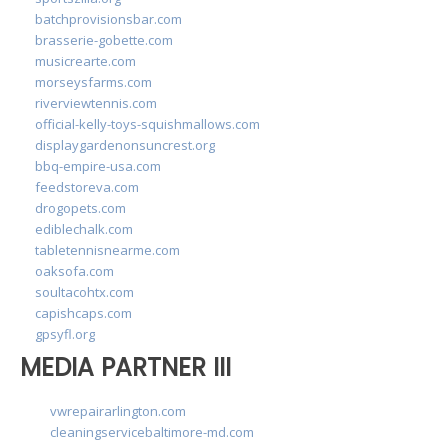
batchprovisionsbar.com
brasserie-gobette.com
musicrearte.com
morseysfarms.com
riverviewtennis.com
official-kelly-toys-squishmallows.com
displaygardenonsuncrest.org
bbq-empire-usa.com
feedstoreva.com
drogopets.com
ediblechalk.com
tabletennisnearme.com
oaksofa.com
soultacohtx.com
capishcaps.com
gpsyfl.org
MEDIA PARTNER III
vwrepairarlington.com
cleaningservicebaltimore-md.com