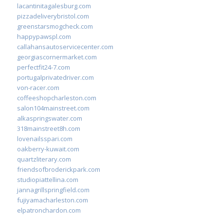
lacantinitagalesburg.com
pizzadeliverybristol.com
greenstarsmogcheck.com
happypawspl.com
callahansautoservicecenter.com
georgiascornermarket.com
perfectfit24-7.com
portugalprivatedriver.com
von-racer.com
coffeeshopcharleston.com
salon104mainstreet.com
alkaspringswater.com
318mainstreet8h.com
lovenailsspari.com
oakberry-kuwait.com
quartzliterary.com
friendsofbroderickpark.com
studiopiattellina.com
jannagrillspringfield.com
fujiyamacharleston.com
elpatronchardon.com