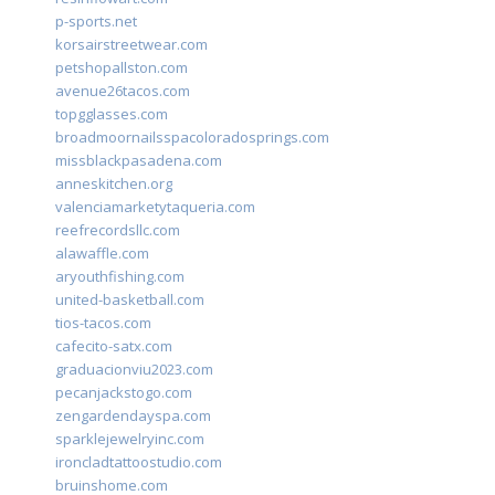
p-sports.net
korsairstreetwear.com
petshopallston.com
avenue26tacos.com
topgglasses.com
broadmoornailsspacoloradosprings.com
missblackpasadena.com
anneskitchen.org
valenciamarketytaqueria.com
reefrecordsllc.com
alawaffle.com
aryouthfishing.com
united-basketball.com
tios-tacos.com
cafecito-satx.com
graduacionviu2023.com
pecanjackstogo.com
zengardendayspa.com
sparklejewelryinc.com
ironcladtattoostudio.com
bruinshome.com