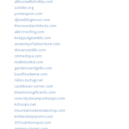
allisonwillisholley.com
solslite.org
portwayinn.com
djmaddogmusic.com
thesoundarchitects.com
allin1roofing.com
keepjudgewebb.com
anatomyofadventure.com
drivancastillo.com
cmmedspa.com
midletontkd.com
gardensandgrills.com
basilfoodwine.com
nikko-tochigi.net
caribbean-corner.com
bluemoongiftcards.com
rivercitysteampunkexpo.com
kchoops.net
mountainsideskateshop.com
kirtlandcitytavern.com
301nutritionspot.com
ammos-stores.com