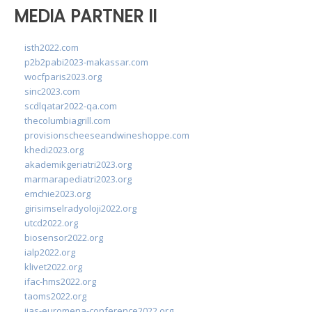
MEDIA PARTNER II
isth2022.com
p2b2pabi2023-makassar.com
wocfparis2023.org
sinc2023.com
scdlqatar2022-qa.com
thecolumbiagrill.com
provisionscheeseandwineshoppe.com
khedi2023.org
akademikgeriatri2023.org
marmarapediatri2023.org
emchie2023.org
girisimselradyoloji2022.org
utcd2022.org
biosensor2022.org
ialp2022.org
klivet2022.org
ifac-hms2022.org
taoms2022.org
iias-euromena-conference2022.org