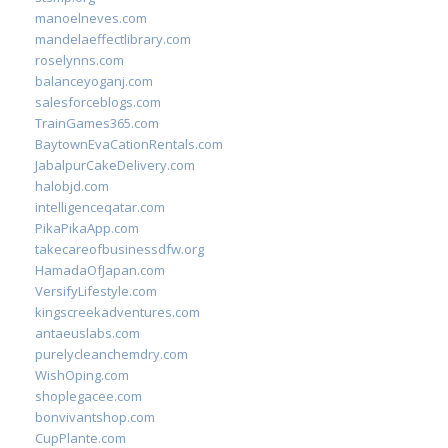
manoelneves.com
mandelaeffectlibrary.com
roselynns.com
balanceyoganj.com
salesforceblogs.com
TrainGames365.com
BaytownEvaCationRentals.com
JabalpurCakeDelivery.com
halobjd.com
intelligenceqatar.com
PikaPikaApp.com
takecareofbusinessdfw.org
HamadaOfJapan.com
VersifyLifestyle.com
kingscreekadventures.com
antaeuslabs.com
purelycleanchemdry.com
WishOping.com
shoplegacee.com
bonvivantshop.com
CupPlante.com