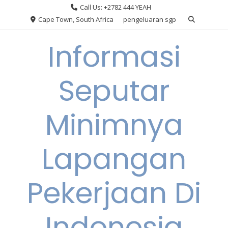
Skip
Call Us: +2782 444 YEAH
to
Cape Town, South Africa
pengeluaran sgp
content
Informasi
Seputar
Minimnya
Lapangan
Pekerjaan Di
Indonesia