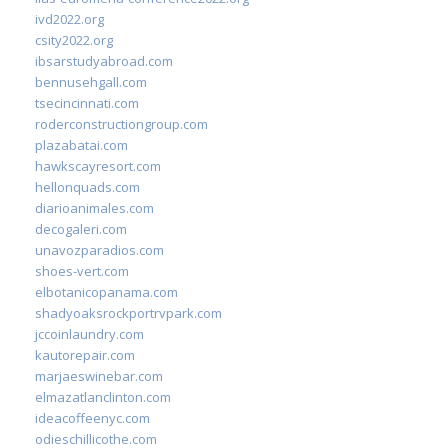
ivd2022.org
csity2022.org
ibsarstudyabroad.com
bennusehgall.com
tsecincinnati.com
roderconstructiongroup.com
plazabatai.com
hawkscayresort.com
hellonquads.com
diarioanimales.com
decogaleri.com
unavozparadios.com
shoes-vert.com
elbotanicopanama.com
shadyoaksrockportrvpark.com
jccoinlaundry.com
kautorepair.com
marjaeswinebar.com
elmazatlanclinton.com
ideacoffeenyc.com
odieschillicothe.com