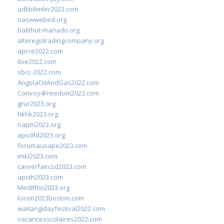
adlibilimler2023.com
naswwebed.org
balithut-manado.org
alteregotradingcompany.org
aprce2022.com
ibie2022.com
sbcc-2022.com
AngolaOilAndGas2022.com
Convoy4Freedom2022.com
grur2023.org
hkhk2023.org
napm2023.org
apsdfd2023.org
forumausape2023.com
imkl2023.com
careerfaircsd2023.com
apsth2023.com
MedItRio2023.org
lcicon2023boston.com
waitangidayfestival2022.com
vacancesscolaires2022.com