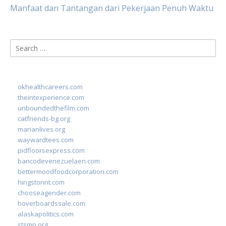
Manfaat dan Tantangan dari Pekerjaan Penuh Waktu
Search
for:
okhealthcareers.com
theintexperience.com
unboundedthefilm.com
catfriends-bg.org
marianlives.org
waywardtees.com
pidfloorsexpress.com
bancodevenezuelaen.com
bettermoodfoodcorporation.com
hingstonnt.com
chooseagender.com
hoverboardssale.com
alaskapolitics.com
stsmp.org