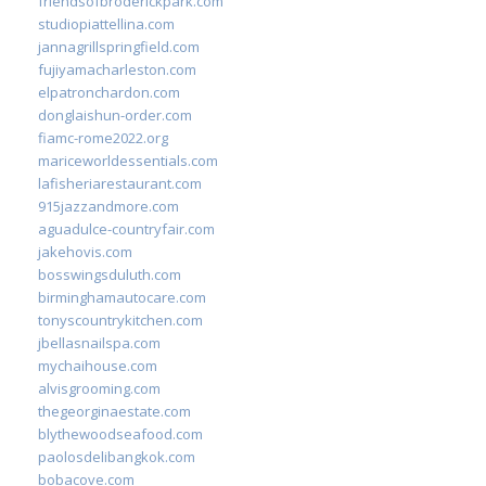
friendsofbroderickpark.com
studiopiattellina.com
jannagrillspringfield.com
fujiyamacharleston.com
elpatronchardon.com
donglaishun-order.com
fiamc-rome2022.org
mariceworldessentials.com
lafisheriarestaurant.com
915jazzandmore.com
aguadulce-countryfair.com
jakehovis.com
bosswingsduluth.com
birminghamautocare.com
tonyscountrykitchen.com
jbellasnailspa.com
mychaihouse.com
alvisgrooming.com
thegeorginaestate.com
blythewoodseafood.com
paolosdelibangkok.com
bobacove.com