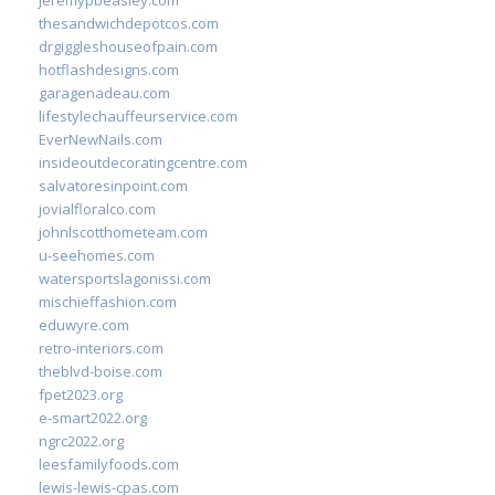
jeremypbeasley.com
thesandwichdepotcos.com
drgiggleshouseofpain.com
hotflashdesigns.com
garagenadeau.com
lifestylechauffeurservice.com
EverNewNails.com
insideoutdecoratingcentre.com
salvatoresinpoint.com
jovialfloralco.com
johnlscotthometeam.com
u-seehomes.com
watersportslagonissi.com
mischieffashion.com
eduwyre.com
retro-interiors.com
theblvd-boise.com
fpet2023.org
e-smart2022.org
ngrc2022.org
leesfamilyfoods.com
lewis-lewis-cpas.com