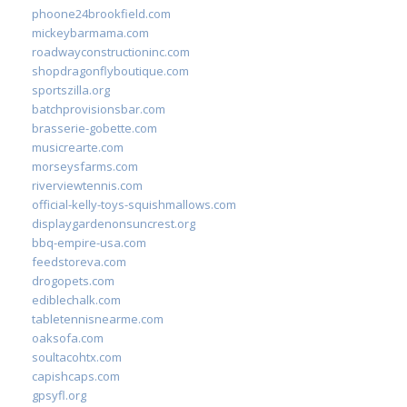
phoone24brookfield.com
mickeybarmama.com
roadwayconstructioninc.com
shopdragonflyboutique.com
sportszilla.org
batchprovisionsbar.com
brasserie-gobette.com
musicrearte.com
morseysfarms.com
riverviewtennis.com
official-kelly-toys-squishmallows.com
displaygardenonsuncrest.org
bbq-empire-usa.com
feedstoreva.com
drogopets.com
ediblechalk.com
tabletennisnearme.com
oaksofa.com
soultacohtx.com
capishcaps.com
gpsyfl.org