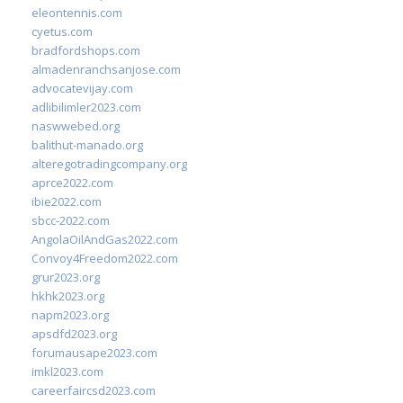
eleontennis.com
cyetus.com
bradfordshops.com
almadenranchsanjose.com
advocatevijay.com
adlibilimler2023.com
naswwebed.org
balithut-manado.org
alteregotradingcompany.org
aprce2022.com
ibie2022.com
sbcc-2022.com
AngolaOilAndGas2022.com
Convoy4Freedom2022.com
grur2023.org
hkhk2023.org
napm2023.org
apsdfd2023.org
forumausape2023.com
imkl2023.com
careerfaircsd2023.com