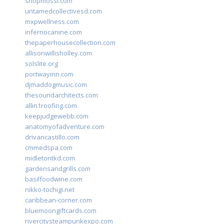
shopmossi.com
untamedcollectivesd.com
mxpwellness.com
infernocanine.com
thepaperhousecollection.com
allisonwillisholley.com
solslite.org
portwayinn.com
djmaddogmusic.com
thesoundarchitects.com
allin1roofing.com
keepjudgewebb.com
anatomyofadventure.com
drivancastillo.com
cmmedspa.com
midletontkd.com
gardensandgrills.com
basilfoodwine.com
nikko-tochigi.net
caribbean-corner.com
bluemoongiftcards.com
rivercitysteampunkexpo.com