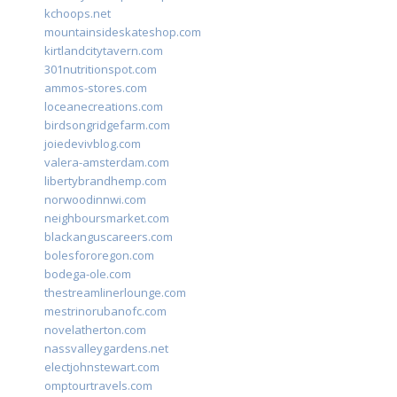
kchoops.net
mountainsideskateshop.com
kirtlandcitytavern.com
301nutritionspot.com
ammos-stores.com
loceanecreations.com
birdsongridgefarm.com
joiedevivblog.com
valera-amsterdam.com
libertybrandhemp.com
norwoodinnwi.com
neighboursmarket.com
blackanguscareers.com
bolesfororegon.com
bodega-ole.com
thestreamlinerlounge.com
mestrinorubanofc.com
novelatherton.com
nassvalleygardens.net
electjohnstewart.com
omptourtravels.com