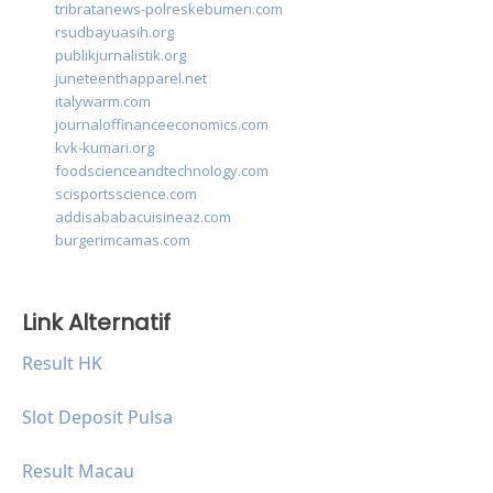
tribratanews-polreskebumen.com
rsudbayuasih.org
publikjurnalistik.org
juneteenthapparel.net
italywarm.com
journaloffinanceeconomics.com
kvk-kumari.org
foodscienceandtechnology.com
scisportsscience.com
addisababacuisineaz.com
burgerimcamas.com
Link Alternatif
Result HK
Slot Deposit Pulsa
Result Macau