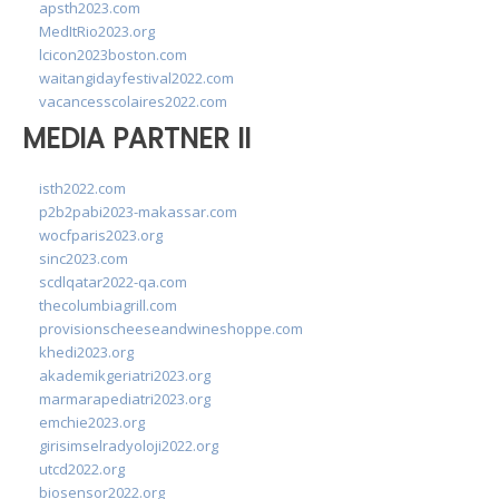
apsth2023.com
MedItRio2023.org
lcicon2023boston.com
waitangidayfestival2022.com
vacancesscolaires2022.com
MEDIA PARTNER II
isth2022.com
p2b2pabi2023-makassar.com
wocfparis2023.org
sinc2023.com
scdlqatar2022-qa.com
thecolumbiagrill.com
provisionscheeseandwineshoppe.com
khedi2023.org
akademikgeriatri2023.org
marmarapediatri2023.org
emchie2023.org
girisimselradyoloji2022.org
utcd2022.org
biosensor2022.org