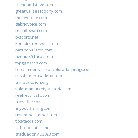
chimeandstave.com
greatwallseafoodny.com
theloverose.com
gabriovoice.com
resinflowart.com
p-sports.net
korsairstreetwear.com
petshopallston.com
avenue26tacos.com
topgglasses.com
broadmoornailsspacoloradosprings.com
missblackpasadena.com
anneskitchen.org
valenciamarketytaqueria.com
reefrecordsllc.com
alawaffle.com
aryouthfishing.com
united-basketball.com
tios-tacos.com
cafecito-satx.com
graduacionviu2023.com