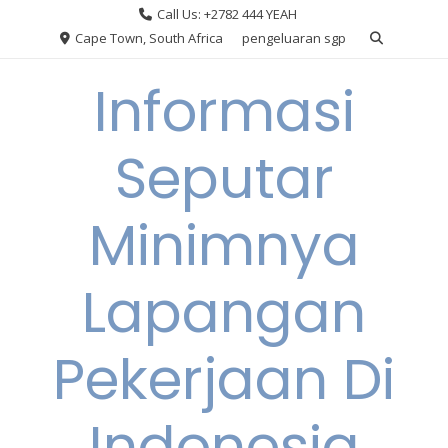
Skip
Call Us: +2782 444 YEAH
to
Cape Town, South Africa
pengeluaran sgp
content
Informasi
Seputar
Minimnya
Lapangan
Pekerjaan Di
Indonesia