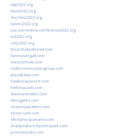
ialp2022.org
klivet2022.org
ifac-hms2022.org
taoms2022.org
iias-euromena-conference2022.org
ivd2022.org
csity2022.org
ibsarstudyabroad.com
bennusehgall.com
tsecincinnati.com
roderconstructiongroup.com
plazabatai.com
hawkscayresort.com
hellonquads.com
diarioanimales.com
decogaleri.com
unavozparadios.com
shoes-vert.com
elbotanicopanama.com
shadyoaksrockportrvpark.com
jccoinlaundry.com