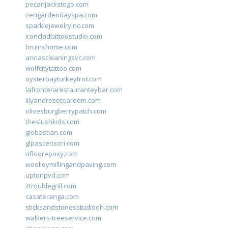
pecanjackstogo.com
zengardendayspa.com
sparklejewelryinc.com
ironcladtattoostudio.com
bruinshome.com
annascleaningsvc.com
wolfcitytattoo.com
oysterbayturkeytrot.com
lafronterarestauranteybar.com
lilyandrosetearoom.com
olivesburgberrypatch.com
theslushkids.com
giobastian.com
glpascensori.com
rifloorepoxy.com
woolleymillingandpaving.com
uptonpvd.com
2troublegrill.com
casateranga.com
sticksandstonesstudiooh.com
walkers-treeservice.com