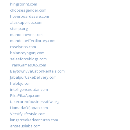
hingstonnt.com
chooseagender.com
hoverboardssale.com
alaskapolitics.com
stsmp.org
manoelneves.com
mandelaeffectlibrary.com
roselynns.com
balanceyoganj.com
salesforceblogs.com
TrainGames365.com
BaytownEvaCationRentals.com
JabalpurCakeDelivery.com
halobjd.com
intelligenceqatar.com
PikaPikaApp.com
takecareofbusinessdfw.org
HamadaOfJapan.com
VersifyLifestyle.com
kingscreekadventures.com
antaeuslabs.com