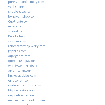
purelycleanchemdry.com
WishOping.com
shoplegacee.com
bonvivantshop.com
CupPlante.com
mpzin.com
stcreal.com
PopUpFlea.com
valueml.com
rebeccatorresjewelry.com
jmpbliss.com
drjorgerico.com
queensushipa.com
wendyweimerdds.com
ameri-camp.com
hrsreceivables.com
empconst1.com
cinderella-support.com
bigpinkrestaurant.com
inspirehuahin.com
memmingerspainting.com