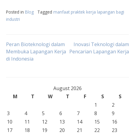
Posted in
Blog
Tagged
manfaat praktek kerja lapangan bagi
industri
Post
Peran Bioteknologi dalam
Inovasi Teknologi dalam
Membuka Lapangan Kerja
Pencarian Lapangan Kerja
di Indonesia
navigation
August 2026
M
T
W
T
F
S
S
1
2
3
4
5
6
7
8
9
10
11
12
13
14
15
16
17
18
19
20
21
22
23