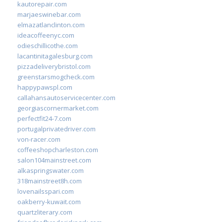
kautorepair.com
marjaeswinebar.com
elmazatlanclinton.com
ideacoffeenyc.com
odieschillicothe.com
lacantinitagalesburg.com
pizzadeliverybristol.com
greenstarsmogcheck.com
happypawspl.com
callahansautoservicecenter.com
georgiascornermarket.com
perfectfit24-7.com
portugalprivatedriver.com
von-racer.com
coffeeshopcharleston.com
salon104mainstreet.com
alkaspringswater.com
318mainstreet8h.com
lovenailsspari.com
oakberry-kuwait.com
quartzliterary.com