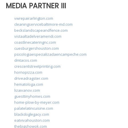
MEDIA PARTNER III
vwrepairarlington.com
cleaningservicebaltimore-md.com
beckslandscapeandfence.com
vistaaltadelveramendi.com
coastlinecateringnc.com
cuesburgershouston.com
psicologiaespecializadaencampeche.com
dmtacos.com
crescentstreetprinting.com
hornopizza.com
driveadragster.com
hematologa.com
lizaivanov.com
guesttinyhomes.com
home-plow-by-meyer.com
palatelatincuisine.com
blackdoglegacy.com
eatvivahouston.com
thebigshowok.com