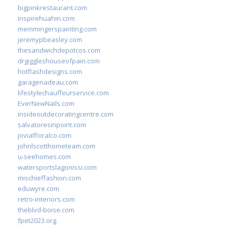
bigpinkrestaurant.com
inspirehuahin.com
memmingerspainting.com
jeremypbeasley.com
thesandwichdepotcos.com
drgiggleshouseofpain.com
hotflashdesigns.com
garagenadeau.com
lifestylechauffeurservice.com
EverNewNails.com
insideoutdecoratingcentre.com
salvatoresinpoint.com
jovialfloralco.com
johnlscotthometeam.com
u-seehomes.com
watersportslagonissi.com
mischieffashion.com
eduwyre.com
retro-interiors.com
theblvd-boise.com
fpet2023.org