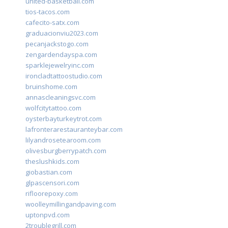
united-basketball.com
tios-tacos.com
cafecito-satx.com
graduacionviu2023.com
pecanjackstogo.com
zengardendayspa.com
sparklejewelryinc.com
ironcladtattoostudio.com
bruinshome.com
annascleaningsvc.com
wolfcitytattoo.com
oysterbayturkeytrot.com
lafronterarestauranteybar.com
lilyandrosetearoom.com
olivesburgberrypatch.com
theslushkids.com
giobastian.com
glpascensori.com
rifloorepoxy.com
woolleymillingandpaving.com
uptonpvd.com
2troublegrill.com