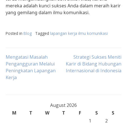
mereka adalah kunci sukses Anda dalam meraih karir
yang gemilang dalam ilmu komunikasi.
Posted in
Blog
Tagged
lapangan kerja ilmu komunikasi
Post
Mengatasi Masalah
Strategi Sukses Meniti
Pengangguran Melalui
Karir di Bidang Hubungan
Peningkatan Lapangan
Internasional di Indonesia
navigation
Kerja
August 2026
M
T
W
T
F
S
S
1
2