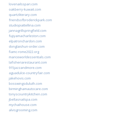
lovenailsspari.com
oakberry-kuwait.com
quartzliterary.com
friendsofbroderickpark.com
studiopiattellina.com
jannagrillspringfield.com
fujiyamacharleston.com
elpatronchardon.com
donglaishun-order.com
fiamc-rome2022.org
mariceworldessentials.com
lafisheriarestaurant.com
915jazzandmore.com
aguadulce-countryfair.com
jakehovis.com
bosswingsduluth.com
birminghamautocare.com
tonyscountrykitchen.com
jbellasnailspa.com
mychaihouse.com
alvisgrooming.com