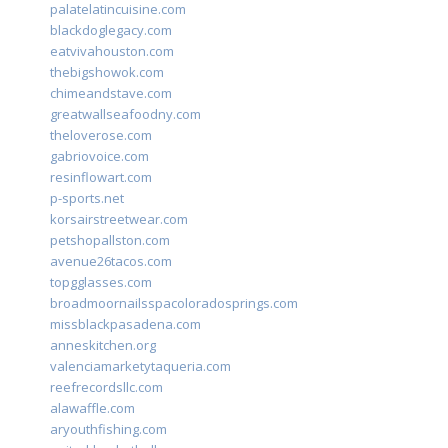
palatelatincuisine.com
blackdoglegacy.com
eatvivahouston.com
thebigshowok.com
chimeandstave.com
greatwallseafoodny.com
theloverose.com
gabriovoice.com
resinflowart.com
p-sports.net
korsairstreetwear.com
petshopallston.com
avenue26tacos.com
topgglasses.com
broadmoornailsspacoloradosprings.com
missblackpasadena.com
anneskitchen.org
valenciamarketytaqueria.com
reefrecordsllc.com
alawaffle.com
aryouthfishing.com