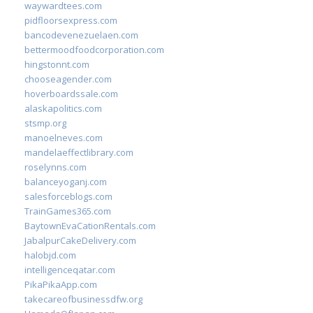
waywardtees.com
pidfloorsexpress.com
bancodevenezuelaen.com
bettermoodfoodcorporation.com
hingstonnt.com
chooseagender.com
hoverboardssale.com
alaskapolitics.com
stsmp.org
manoelneves.com
mandelaeffectlibrary.com
roselynns.com
balanceyoganj.com
salesforceblogs.com
TrainGames365.com
BaytownEvaCationRentals.com
JabalpurCakeDelivery.com
halobjd.com
intelligenceqatar.com
PikaPikaApp.com
takecareofbusinessdfw.org