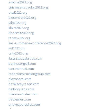
emchie2023.org
girisimselradyoloji2022.org
utcd2022.org
biosensor2022.org
ialp2022.org
klivet2022.org
ifac-hms2022.org
taoms2022.org
iias-euromena-conference2022.org
ivd2022.org
csity2022.org
ibsarstudyabroad.com
bennusehgall.com
tsecincinnati.com
roderconstructiongroup.com
plazabatai.com
hawkscayresort.com
hellonquads.com
diarioanimales.com
decogaleri.com
unavozparadios.com