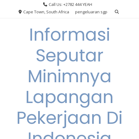
Skip
Call Us: +2782 444 YEAH
to
Cape Town, South Africa
pengeluaran sgp
content
Informasi
Seputar
Minimnya
Lapangan
Pekerjaan Di
Indonesia