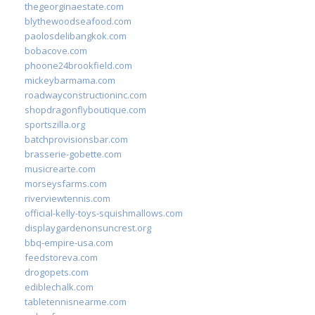
thegeorginaestate.com
blythewoodseafood.com
paolosdelibangkok.com
bobacove.com
phoone24brookfield.com
mickeybarmama.com
roadwayconstructioninc.com
shopdragonflyboutique.com
sportszilla.org
batchprovisionsbar.com
brasserie-gobette.com
musicrearte.com
morseysfarms.com
riverviewtennis.com
official-kelly-toys-squishmallows.com
displaygardenonsuncrest.org
bbq-empire-usa.com
feedstoreva.com
drogopets.com
ediblechalk.com
tabletennisnearme.com