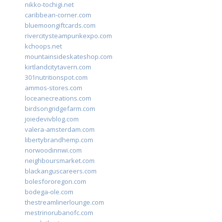
nikko-tochigi.net
caribbean-corner.com
bluemoongiftcards.com
rivercitysteampunkexpo.com
kchoops.net
mountainsideskateshop.com
kirtlandcitytavern.com
301nutritionspot.com
ammos-stores.com
loceanecreations.com
birdsongridgefarm.com
joiedevivblog.com
valera-amsterdam.com
libertybrandhemp.com
norwoodinnwi.com
neighboursmarket.com
blackanguscareers.com
bolesfororegon.com
bodega-ole.com
thestreamlinerlounge.com
mestrinorubanofc.com