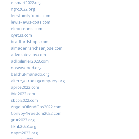
e-smart2022.org
ngrc2022.org
leesfamilyfoods.com
lewis-lewis-cpas.com
eleontennis.com
cyetus.com
bradfordshops.com
almadenranchsanjose.com
advocatevijay.com
adlibilimler2023.com
naswwebed.org
balithut-manado.org
alteregotradingcompany.org
aprce2022.com
ibie2022.com
sbcc-2022.com
AngolaOilAndGas2022.com
Convoy4Freedom2022.com
grur2023.org
hkhk2023.org
napm2023.org