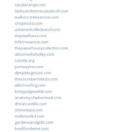
casateranga.com
sticksandstonesstudiooh.com
walkers-treeservice.com
shopmossi.com
untamedcollectivesd.com
mxpwellness.com
infernocanine.com
thepaperhousecollection.com
allisonwillisholley.com
solslite.org
portwayinn.com
djmaddogmusic.com
thesoundarchitects.com
allin1roofing.com
keepjudgewebb.com
anatomyofadventure.com
drivancastillo.com
cmmedspa.com
midletontkd.com
gardensandgrills.com
basilfoodwine.com