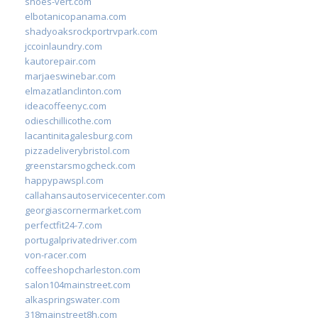
shoes-vert.com
elbotanicopanama.com
shadyoaksrockportrvpark.com
jccoinlaundry.com
kautorepair.com
marjaeswinebar.com
elmazatlanclinton.com
ideacoffeenyc.com
odieschillicothe.com
lacantinitagalesburg.com
pizzadeliverybristol.com
greenstarsmogcheck.com
happypawspl.com
callahansautoservicecenter.com
georgiascornermarket.com
perfectfit24-7.com
portugalprivatedriver.com
von-racer.com
coffeeshopcharleston.com
salon104mainstreet.com
alkaspringswater.com
318mainstreet8h.com