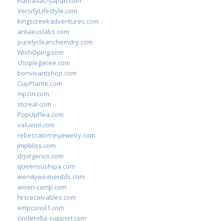
HamadaOfJapan.com
VersifyLifestyle.com
kingscreekadventures.com
antaeuslabs.com
purelycleanchemdry.com
WishOping.com
shoplegacee.com
bonvivantshop.com
CupPlante.com
mpzin.com
stcreal.com
PopUpFlea.com
valueml.com
rebeccatorresjewelry.com
jmpbliss.com
drjorgerico.com
queensushipa.com
wendyweimerdds.com
ameri-camp.com
hrsreceivables.com
empconst1.com
cinderella-support.com