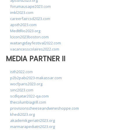
apsdfd2023.org
forumausape2023.com
imkl2023.com
careerfaircsd2023.com
apsth2023.com
MedItRio2023.org
lcicon2023boston.com
waitangidayfestival2022.com
vacancesscolaires2022.com
MEDIA PARTNER II
isth2022.com
p2b2pabi2023-makassar.com
wocfparis2023.org
sinc2023.com
scdlqatar2022-qa.com
thecolumbiagrill.com
provisionscheeseandwineshoppe.com
khedi2023.org
akademikgeriatri2023.org
marmarapediatri2023.org