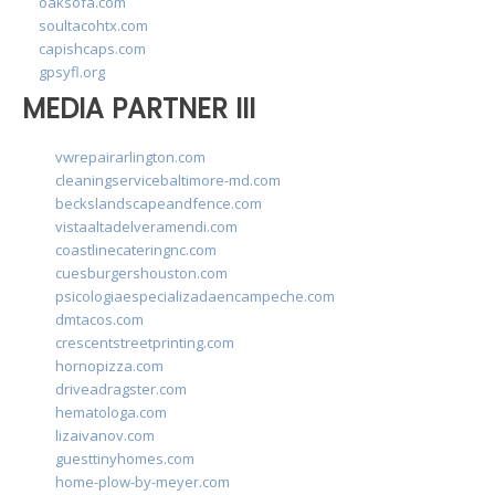
oaksofa.com
soultacohtx.com
capishcaps.com
gpsyfl.org
MEDIA PARTNER III
vwrepairarlington.com
cleaningservicebaltimore-md.com
beckslandscapeandfence.com
vistaaltadelveramendi.com
coastlinecateringnc.com
cuesburgershouston.com
psicologiaespecializadaencampeche.com
dmtacos.com
crescentstreetprinting.com
hornopizza.com
driveadragster.com
hematologa.com
lizaivanov.com
guesttinyhomes.com
home-plow-by-meyer.com