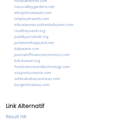
novelatherton.com
nassvalleygardens.net
electjohnstewart.com
omptourtravels.com
tribratanews-polreskebumen.com
rsudbayuasih.org
publikjurnalistik.org
juneteenthapparel.net
italywarm.com
journaloffinanceeconomics.com
kvk-kumari.org
foodscienceandtechnology.com
scisportsscience.com
addisababacuisineaz.com
burgerimcamas.com
Link Alternatif
Result HK