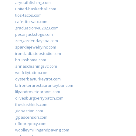
aryouthfishing.com
united-basketball.com
tios-tacos.com
cafecito-satx.com
graduacionviu2023.com
pecanjackstogo.com
zengardendayspa.com
sparklejewelryinc.com
ironcladtattoostudio.com
bruinshome.com
annascleaningsvc.com
wolfcitytattoo.com
oysterbayturkeytrot.com
lafronterarestauranteybar.com
lilyandrosetearoom.com
olivesburgberrypatch.com
theslushkids.com
giobastian.com
glpascensori.com
rifloorepoxy.com
woolleymillingandpaving.com