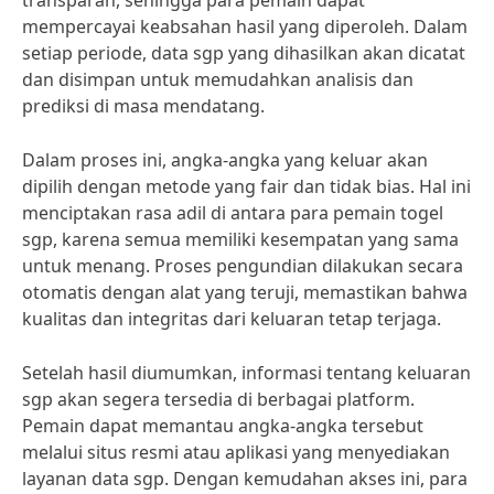
transparan, sehingga para pemain dapat
mempercayai keabsahan hasil yang diperoleh. Dalam
setiap periode, data sgp yang dihasilkan akan dicatat
dan disimpan untuk memudahkan analisis dan
prediksi di masa mendatang.
Dalam proses ini, angka-angka yang keluar akan
dipilih dengan metode yang fair dan tidak bias. Hal ini
menciptakan rasa adil di antara para pemain togel
sgp, karena semua memiliki kesempatan yang sama
untuk menang. Proses pengundian dilakukan secara
otomatis dengan alat yang teruji, memastikan bahwa
kualitas dan integritas dari keluaran tetap terjaga.
Setelah hasil diumumkan, informasi tentang keluaran
sgp akan segera tersedia di berbagai platform.
Pemain dapat memantau angka-angka tersebut
melalui situs resmi atau aplikasi yang menyediakan
layanan data sgp. Dengan kemudahan akses ini, para