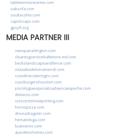
tabletennisnearme.com
oaksofa.com
soultacohtx.com
capishcaps.com
gpsyfl.org
MEDIA PARTNER III
vwrepairarlington.com
cleaningservicebaltimore-md.com
beckslandscapeandfence.com
vistaaltadelveramendi.com
coastlinecateringnc.com
cuesburgershouston.com
psicologiaespecializadaencampeche.com
dmtacos.com
crescentstreetprinting.com
hornopizza.com
driveadragster.com
hematologa.com
lizaivanov.com
guesttinyhomes.com