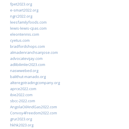
fpet2023.org
e-smart2022.org
ngrc2022.org
leesfamilyfoods.com
lewis-lewis-cpas.com
eleontennis.com
cyetus.com
bradfordshops.com
almadenranchsanjose.com
advocatevijay.com
adlibilimler2023.com
naswwebed.org
balithut-manado.org
alteregotradingcompany.org
aprce2022.com
ibie2022.com
sbcc-2022.com
AngolaOilAndGas2022.com
Convoy4Freedom2022.com
grur2023.org
hkhk2023.org