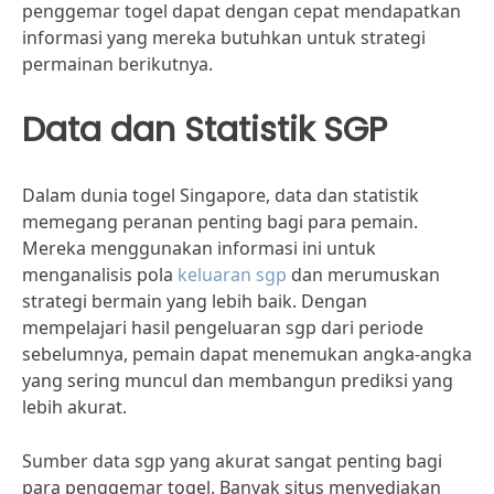
penggemar togel dapat dengan cepat mendapatkan
informasi yang mereka butuhkan untuk strategi
permainan berikutnya.
Data dan Statistik SGP
Dalam dunia togel Singapore, data dan statistik
memegang peranan penting bagi para pemain.
Mereka menggunakan informasi ini untuk
menganalisis pola
keluaran sgp
dan merumuskan
strategi bermain yang lebih baik. Dengan
mempelajari hasil pengeluaran sgp dari periode
sebelumnya, pemain dapat menemukan angka-angka
yang sering muncul dan membangun prediksi yang
lebih akurat.
Sumber data sgp yang akurat sangat penting bagi
para penggemar togel. Banyak situs menyediakan