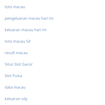
toto macau
pengeluaran macau hari ini
keluaran macau hari ini
toto macau 5d
result macau
Situs Slot Gacor
Slot Pulsa
data macau
keluaran sdy