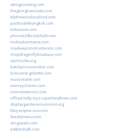
alvisgrooming.com
thegeorginaestate.com
blythewoodseafood.com
paolosdelibangkok.com
bobacove.com
phoone24brookfield.com
mickeybarmama.com
roadwayconstructioninc.com
shopdragonflyboutique.com
sportszilla.org
batchprovisionsbar.com
brasserie-gobette.com
musicrearte.com
morseysfarms.com
riverviewtennis.com
official-kelly-toys-squishmallows.com
displaygardenonsuncrest.org
bbq-empire-usa.com
feedstoreva.com
drogopets.com
ediblechalk.com