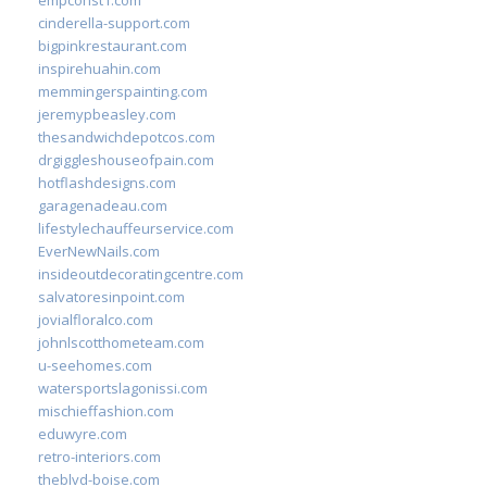
empconst1.com
cinderella-support.com
bigpinkrestaurant.com
inspirehuahin.com
memmingerspainting.com
jeremypbeasley.com
thesandwichdepotcos.com
drgiggleshouseofpain.com
hotflashdesigns.com
garagenadeau.com
lifestylechauffeurservice.com
EverNewNails.com
insideoutdecoratingcentre.com
salvatoresinpoint.com
jovialfloralco.com
johnlscotthometeam.com
u-seehomes.com
watersportslagonissi.com
mischieffashion.com
eduwyre.com
retro-interiors.com
theblvd-boise.com