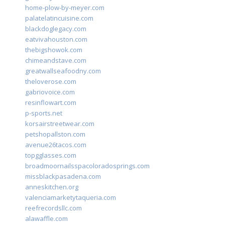
home-plow-by-meyer.com
palatelatincuisine.com
blackdoglegacy.com
eatvivahouston.com
thebigshowok.com
chimeandstave.com
greatwallseafoodny.com
theloverose.com
gabriovoice.com
resinflowart.com
p-sports.net
korsairstreetwear.com
petshopallston.com
avenue26tacos.com
topgglasses.com
broadmoornailsspacoloradosprings.com
missblackpasadena.com
anneskitchen.org
valenciamarketytaqueria.com
reefrecordsllc.com
alawaffle.com