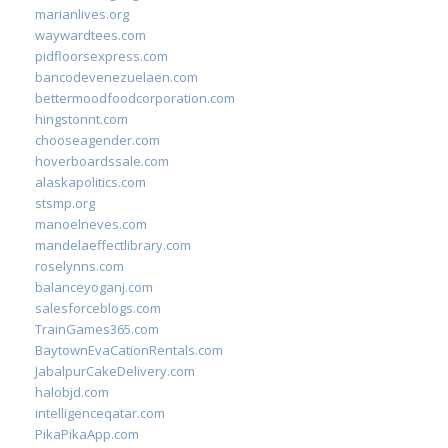
marianlives.org
waywardtees.com
pidfloorsexpress.com
bancodevenezuelaen.com
bettermoodfoodcorporation.com
hingstonnt.com
chooseagender.com
hoverboardssale.com
alaskapolitics.com
stsmp.org
manoelneves.com
mandelaeffectlibrary.com
roselynns.com
balanceyoganj.com
salesforceblogs.com
TrainGames365.com
BaytownEvaCationRentals.com
JabalpurCakeDelivery.com
halobjd.com
intelligenceqatar.com
PikaPikaApp.com