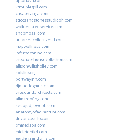
uptonpvd.com
2troublegrill.com
casateranga.com
sticksandstonesstudiooh.com
walkers-treeservice.com
shopmossi.com
untamedcollectivesd.com
mxpwellness.com
infernocanine.com
thepaperhousecollection.com
allisonwillisholley.com
solslite.org
portwayinn.com
djmaddogmusic.com
thesoundarchitects.com
allin1roofing.com
keepjudgewebb.com
anatomyofadventure.com
drivancastillo.com
cmmedspa.com
midletontkd.com
gardensandgrills.com