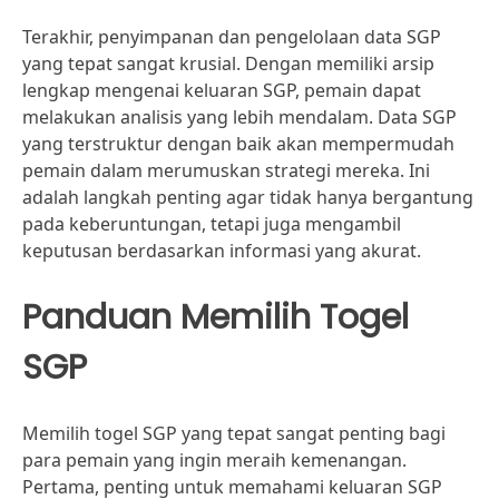
Terakhir, penyimpanan dan pengelolaan data SGP
yang tepat sangat krusial. Dengan memiliki arsip
lengkap mengenai keluaran SGP, pemain dapat
melakukan analisis yang lebih mendalam. Data SGP
yang terstruktur dengan baik akan mempermudah
pemain dalam merumuskan strategi mereka. Ini
adalah langkah penting agar tidak hanya bergantung
pada keberuntungan, tetapi juga mengambil
keputusan berdasarkan informasi yang akurat.
Panduan Memilih Togel
SGP
Memilih togel SGP yang tepat sangat penting bagi
para pemain yang ingin meraih kemenangan.
Pertama, penting untuk memahami keluaran SGP