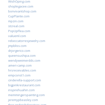
WishOping.com
shoplegacee.com
bonvivantshop.com
CupPlante.com
mpzin.com
stcreal.com
PopUpFlea.com
valueml.com
rebeccatorresjewelry.com
jmpbliss.com
drjorgerico.com
queensushipa.com
wendyweimerdds.com
ameri-camp.com
hrsreceivables.com
empconst1.com
cinderella-support.com
bigpinkrestaurant.com
inspirehuahin.com
memmingerspainting.com
jeremypbeasley.com
thesandwichdepotcos.com