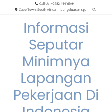
Skip
Call Us: +2782 444 YEAH
to
Cape Town, South Africa
pengeluaran sgp
content
Informasi
Seputar
Minimnya
Lapangan
Pekerjaan Di
Indonesia