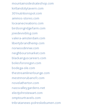
mountainsideskateshop.com
kirtlandcitytavern.com
301nutritionspot.com
ammos-stores.com
loceanecreations.com
birdsongridgefarm.com
joiedevivblog.com
valera-amsterdam.com
libertybrandhemp.com
norwoodinnwi.com
neighboursmarket.com
blackanguscareers.com
bolesfororegon.com
bodega-ole.com
thestreamlinerlounge.com
mestrinorubanofc.com
novelatherton.com
nassvalleygardens.net
electjohnstewart.com
omptourtravels.com
tribratanews-polreskebumen.com