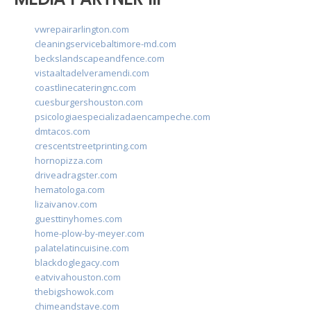
vwrepairarlington.com
cleaningservicebaltimore-md.com
beckslandscapeandfence.com
vistaaltadelveramendi.com
coastlinecateringnc.com
cuesburgershouston.com
psicologiaespecializadaencampeche.com
dmtacos.com
crescentstreetprinting.com
hornopizza.com
driveadragster.com
hematologa.com
lizaivanov.com
guesttinyhomes.com
home-plow-by-meyer.com
palatelatincuisine.com
blackdoglegacy.com
eatvivahouston.com
thebigshowok.com
chimeandstave.com