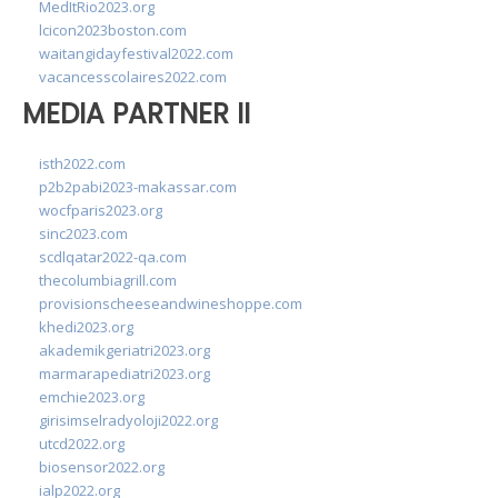
MedItRio2023.org
lcicon2023boston.com
waitangidayfestival2022.com
vacancesscolaires2022.com
MEDIA PARTNER II
isth2022.com
p2b2pabi2023-makassar.com
wocfparis2023.org
sinc2023.com
scdlqatar2022-qa.com
thecolumbiagrill.com
provisionscheeseandwineshoppe.com
khedi2023.org
akademikgeriatri2023.org
marmarapediatri2023.org
emchie2023.org
girisimselradyoloji2022.org
utcd2022.org
biosensor2022.org
ialp2022.org