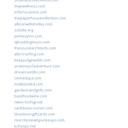
untamedcollectivesd.com
mxpwellness.com
infernocanine.com
thepaperhousecollection.com
allisonwillisholley.com
solslite.org
portwayinn.com
djmaddogmusic.com
thesoundarchitects.com
allin1roofing.com
keepjudgewebb.com
anatomyofadventure.com
drivancastillo.com
cmmedspa.com
midletontkd.com
gardensandgrills.com
basilfoodwine.com
nikko-tochigi.net
caribbean-corner.com
bluemoongiftcards.com
rivercitysteampunkexpo.com
kchoops.net