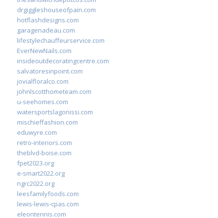
drgiggleshouseofpain.com
hotflashdesigns.com
garagenadeau.com
lifestylechauffeurservice.com
EverNewNails.com
insideoutdecoratingcentre.com
salvatoresinpoint.com
jovialfloralco.com
johnlscotthometeam.com
u-seehomes.com
watersportslagonissi.com
mischieffashion.com
eduwyre.com
retro-interiors.com
theblvd-boise.com
fpet2023.org
e-smart2022.org
ngrc2022.org
leesfamilyfoods.com
lewis-lewis-cpas.com
eleontennis.com