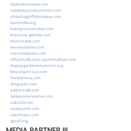
mickeybarmama.com
roadwayconstructioninc.com
shopdragonflyboutique.com
sportszilla.org
batchprovisionsbar.com
brasserie-gobette.com
musicrearte.com
morseysfarms.com
riverviewtennis.com
official-kelly-toys-squishmallows.com
displaygardenonsuncrest.org
bbq-empire-usa.com
feedstoreva.com
drogopets.com
ediblechalk.com
tabletennisnearme.com
oaksofa.com
soultacohtx.com
capishcaps.com
gpsyfl.org
MEDIA PARTNER III