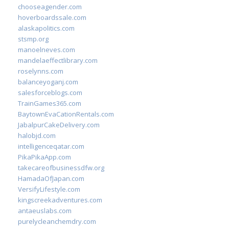
chooseagender.com
hoverboardssale.com
alaskapolitics.com
stsmp.org
manoelneves.com
mandelaeffectlibrary.com
roselynns.com
balanceyoganj.com
salesforceblogs.com
TrainGames365.com
BaytownEvaCationRentals.com
JabalpurCakeDelivery.com
halobjd.com
intelligenceqatar.com
PikaPikaApp.com
takecareofbusinessdfw.org
HamadaOfJapan.com
VersifyLifestyle.com
kingscreekadventures.com
antaeuslabs.com
purelycleanchemdry.com