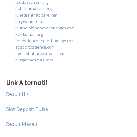
rsudbayuasih.org
publikjurnalistik.org
juneteenthapparel.net
italywarm.com
journaloffinanceeconomics.com
kvk-kumari.org
foodscienceandtechnology.com
scisportsscience.com
addisababacuisineaz.com
burgerimcamas.com
Link Alternatif
Result HK
Slot Deposit Pulsa
Result Macau