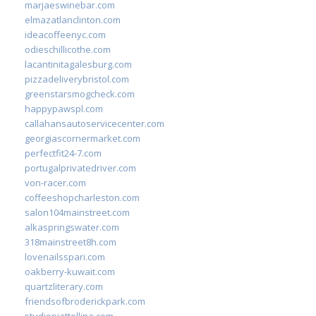
marjaeswinebar.com
elmazatlanclinton.com
ideacoffeenyc.com
odieschillicothe.com
lacantinitagalesburg.com
pizzadeliverybristol.com
greenstarsmogcheck.com
happypawspl.com
callahansautoservicecenter.com
georgiascornermarket.com
perfectfit24-7.com
portugalprivatedriver.com
von-racer.com
coffeeshopcharleston.com
salon104mainstreet.com
alkaspringswater.com
318mainstreet8h.com
lovenailsspari.com
oakberry-kuwait.com
quartzliterary.com
friendsofbroderickpark.com
studiopiattellina.com