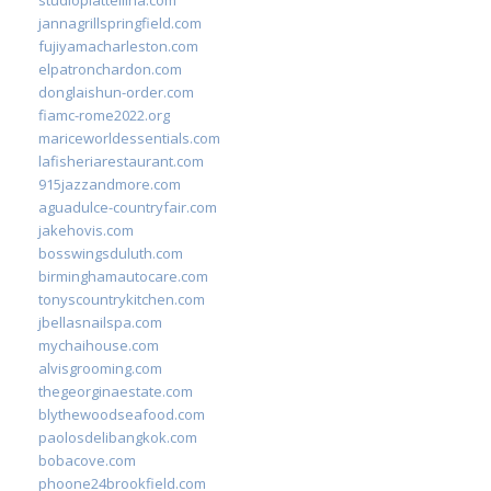
jannagrillspringfield.com
fujiyamacharleston.com
elpatronchardon.com
donglaishun-order.com
fiamc-rome2022.org
mariceworldessentials.com
lafisheriarestaurant.com
915jazzandmore.com
aguadulce-countryfair.com
jakehovis.com
bosswingsduluth.com
birminghamautocare.com
tonyscountrykitchen.com
jbellasnailspa.com
mychaihouse.com
alvisgrooming.com
thegeorginaestate.com
blythewoodseafood.com
paolosdelibangkok.com
bobacove.com
phoone24brookfield.com