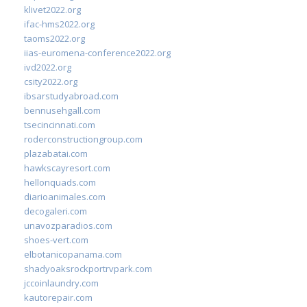
klivet2022.org
ifac-hms2022.org
taoms2022.org
iias-euromena-conference2022.org
ivd2022.org
csity2022.org
ibsarstudyabroad.com
bennusehgall.com
tsecincinnati.com
roderconstructiongroup.com
plazabatai.com
hawkscayresort.com
hellonquads.com
diarioanimales.com
decogaleri.com
unavozparadios.com
shoes-vert.com
elbotanicopanama.com
shadyoaksrockportrvpark.com
jccoinlaundry.com
kautorepair.com