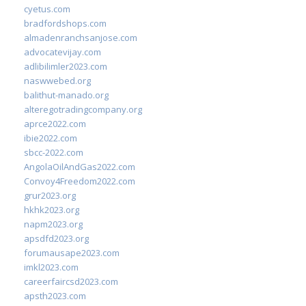
cyetus.com
bradfordshops.com
almadenranchsanjose.com
advocatevijay.com
adlibilimler2023.com
naswwebed.org
balithut-manado.org
alteregotradingcompany.org
aprce2022.com
ibie2022.com
sbcc-2022.com
AngolaOilAndGas2022.com
Convoy4Freedom2022.com
grur2023.org
hkhk2023.org
napm2023.org
apsdfd2023.org
forumausape2023.com
imkl2023.com
careerfaircsd2023.com
apsth2023.com