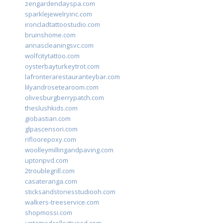
zengardendayspa.com
sparklejewelryinc.com
ironcladtattoostudio.com
bruinshome.com
annascleaningsvc.com
wolfcitytattoo.com
oysterbayturkeytrot.com
lafronterarestauranteybar.com
lilyandrosetearoom.com
olivesburgberrypatch.com
theslushkids.com
giobastian.com
glpascensori.com
rifloorepoxy.com
woolleymillingandpaving.com
uptonpvd.com
2troublegrill.com
casateranga.com
sticksandstonesstudiooh.com
walkers-treeservice.com
shopmossi.com