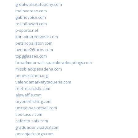
greatwallseafoodny.com
theloverose.com
gabriovoice.com
resinflowart.com
p-sports.net
korsairstreetwear.com
petshopallston.com
avenue26tacos.com
topgglasses.com
broadmoornailsspacoloradosprings.com
missblackpasadena.com
anneskitchen.org
valenciamarketytaqueria.com
reefrecordsllc.com
alawaffle.com
aryouthfishing.com
united-basketball.com
tios-tacos.com
cafecito-satx.com
graduacionviu2023.com
pecanjackstogo.com