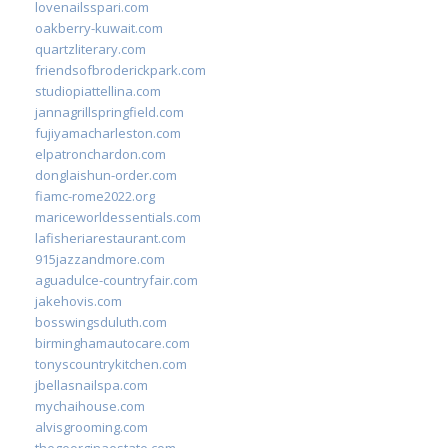
lovenailsspari.com
oakberry-kuwait.com
quartzliterary.com
friendsofbroderickpark.com
studiopiattellina.com
jannagrillspringfield.com
fujiyamacharleston.com
elpatronchardon.com
donglaishun-order.com
fiamc-rome2022.org
mariceworldessentials.com
lafisheriarestaurant.com
915jazzandmore.com
aguadulce-countryfair.com
jakehovis.com
bosswingsduluth.com
birminghamautocare.com
tonyscountrykitchen.com
jbellasnailspa.com
mychaihouse.com
alvisgrooming.com
thegeorginaestate.com