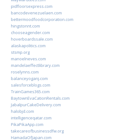
pidfloorsexpress.com
bancodevenezuelaen.com
bettermoodfoodcorporation.com
hingstonnt.com
chooseagender.com
hoverboardssale.com
alaskapolitics.com
stsmp.org
manoelneves.com
mandelaeffectlibrary.com
roselynns.com
balanceyoganj.com
salesforceblogs.com
TrainGames365.com
BaytownEvaCationRentals.com
JabalpurCakeDelivery.com
halobjd.com
intelligenceqatar.com
PikaPikaApp.com
takecareofbusinessdfw.org
HamadaOfJapan.com