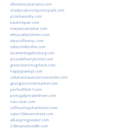
elbotanicopanama.com
shadyoaksrockportrvpark.com
jccoinlaundry.com
kautorepair.com
marjaeswinebar.com
elmazatlanclinton.com
ideacoffeenyc.com
odieschillicothe.com
lacantinitagalesburg.com
pizzadeliverybristol.com
greenstarsmogcheck.com
happypawspl.com
callahansautoservicecenter.com
georgiascornermarket.com
perfectfit24-7.com
portugalprivatedriver.com
von-racer.com
coffeeshopcharleston.com
salon104mainstreet.com
alkaspringswater.com
318mainstreet8h.com