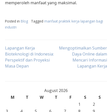
memperoleh manfaat yang maksimal.
Posted in
Blog
Tagged
manfaat praktek kerja lapangan bagi
industri
Post
Lapangan Kerja
Mengoptimalkan Sumber
Bioteknologi di Indonesia:
Daya Online dalam
Perspektif dan Proyeksi
Mencari Informasi
navigation
Masa Depan
Lapangan Kerja
August 2026
M
T
W
T
F
S
S
1
2
3
4
5
6
7
8
9