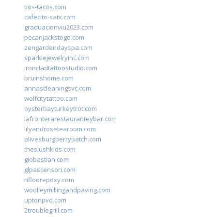
tios-tacos.com
cafecito-satx.com
graduacionviu2023.com
pecanjackstogo.com
zengardendayspa.com
sparklejewelryinc.com
ironcladtattoostudio.com
bruinshome.com
annascleaningsvc.com
wolfcitytattoo.com
oysterbayturkeytrot.com
lafronterarestauranteybar.com
lilyandrosetearoom.com
olivesburgberrypatch.com
theslushkids.com
giobastian.com
glpascensori.com
rifloorepoxy.com
woolleymillingandpaving.com
uptonpvd.com
2troublegrill.com