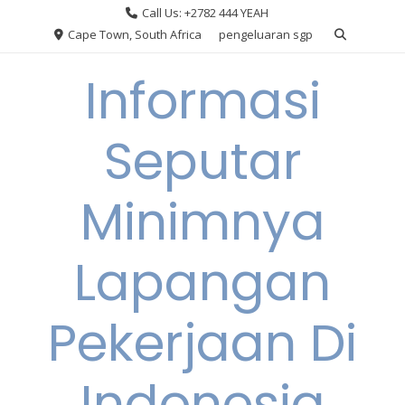
Skip
Call Us: +2782 444 YEAH
to
Cape Town, South Africa
pengeluaran sgp
content
Informasi
Seputar
Minimnya
Lapangan
Pekerjaan Di
Indonesia