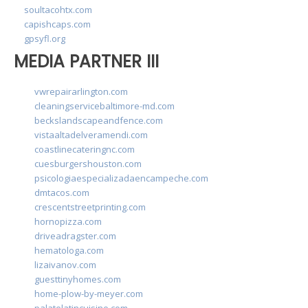
soultacohtx.com
capishcaps.com
gpsyfl.org
MEDIA PARTNER III
vwrepairarlington.com
cleaningservicebaltimore-md.com
beckslandscapeandfence.com
vistaaltadelveramendi.com
coastlinecateringnc.com
cuesburgershouston.com
psicologiaespecializadaencampeche.com
dmtacos.com
crescentstreetprinting.com
hornopizza.com
driveadragster.com
hematologa.com
lizaivanov.com
guesttinyhomes.com
home-plow-by-meyer.com