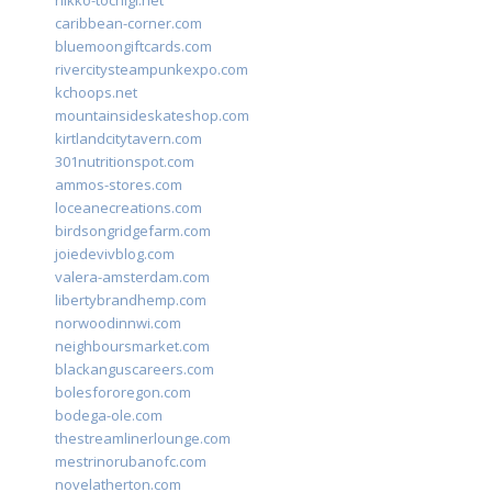
nikko-tochigi.net
caribbean-corner.com
bluemoongiftcards.com
rivercitysteampunkexpo.com
kchoops.net
mountainsideskateshop.com
kirtlandcitytavern.com
301nutritionspot.com
ammos-stores.com
loceanecreations.com
birdsongridgefarm.com
joiedevivblog.com
valera-amsterdam.com
libertybrandhemp.com
norwoodinnwi.com
neighboursmarket.com
blackanguscareers.com
bolesfororegon.com
bodega-ole.com
thestreamlinerlounge.com
mestrinorubanofc.com
novelatherton.com