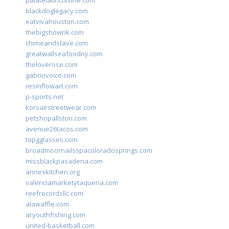
palatelatincuisine.com
blackdoglegacy.com
eatvivahouston.com
thebigshowok.com
chimeandstave.com
greatwallseafoodny.com
theloverose.com
gabriovoice.com
resinflowart.com
p-sports.net
korsairstreetwear.com
petshopallston.com
avenue26tacos.com
topgglasses.com
broadmoornailsspacoloradosprings.com
missblackpasadena.com
anneskitchen.org
valenciamarketytaqueria.com
reefrecordsllc.com
alawaffle.com
aryouthfishing.com
united-basketball.com