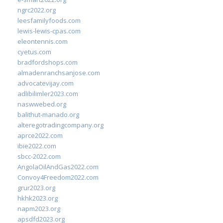
ngrc2022.org
leesfamilyfoods.com
lewis-lewis-cpas.com
eleontennis.com
cyetus.com
bradfordshops.com
almadenranchsanjose.com
advocatevijay.com
adlibilimler2023.com
naswwebed.org
balithut-manado.org
alteregotradingcompany.org
aprce2022.com
ibie2022.com
sbcc-2022.com
AngolaOilAndGas2022.com
Convoy4Freedom2022.com
grur2023.org
hkhk2023.org
napm2023.org
apsdfd2023.org