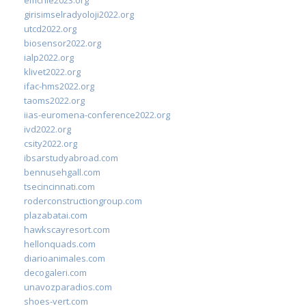
girisimselradyoloji2022.org
utcd2022.org
biosensor2022.org
ialp2022.org
klivet2022.org
ifac-hms2022.org
taoms2022.org
iias-euromena-conference2022.org
ivd2022.org
csity2022.org
ibsarstudyabroad.com
bennusehgall.com
tsecincinnati.com
roderconstructiongroup.com
plazabatai.com
hawkscayresort.com
hellonquads.com
diarioanimales.com
decogaleri.com
unavozparadios.com
shoes-vert.com