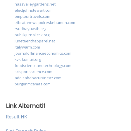
nassvalleygardens.net
electjohnstewart.com
omptourtravels.com
tribratanews-polreskebumen.com
rsudbayuasih.org
publikjurnalistik.org
juneteenthapparel.net
italywarm.com
journaloffinanceeconomics.com
kvk-kumari.org
foodscienceandtechnology.com
scisportsscience.com
addisababacuisineaz.com
burgerimcamas.com
Link Alternatif
Result HK