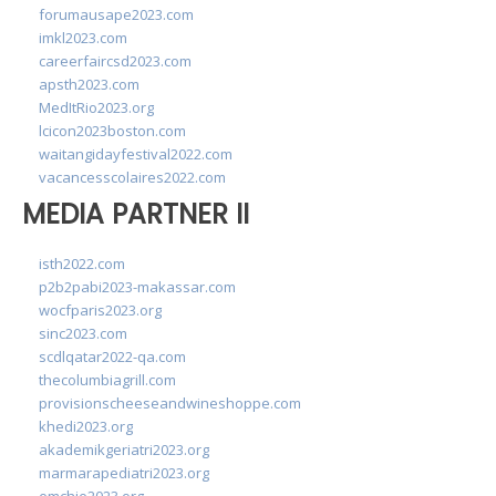
forumausape2023.com
imkl2023.com
careerfaircsd2023.com
apsth2023.com
MedItRio2023.org
lcicon2023boston.com
waitangidayfestival2022.com
vacancesscolaires2022.com
MEDIA PARTNER II
isth2022.com
p2b2pabi2023-makassar.com
wocfparis2023.org
sinc2023.com
scdlqatar2022-qa.com
thecolumbiagrill.com
provisionscheeseandwineshoppe.com
khedi2023.org
akademikgeriatri2023.org
marmarapediatri2023.org
emchie2023.org