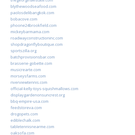
blythewoodseafood.com
paolosdelibangkok.com
bobacove.com
phoone24brookfield.com
mickeybarmama.com
roadwayconstructioninc.com
shopdragonflyboutique.com
sportszilla.org
batchprovisionsbar.com
brasserie-gobette.com
musicrearte.com
morseysfarms.com
riverviewtennis.com
official-kelly-toys-squishmallows.com
displaygardenonsuncrest.org
bbq-empire-usa.com
feedstoreva.com
drogopets.com
ediblechalk.com
tabletennisnearme.com
oaksofa.com