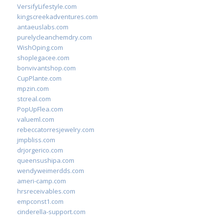
VersifyLifestyle.com
kingscreekadventures.com
antaeuslabs.com
purelycleanchemdry.com
WishOping.com
shoplegacee.com
bonvivantshop.com
CupPlante.com
mpzin.com
stcreal.com
PopUpFlea.com
valueml.com
rebeccatorresjewelry.com
jmpbliss.com
drjorgerico.com
queensushipa.com
wendyweimerdds.com
ameri-camp.com
hrsreceivables.com
empconst1.com
cinderella-support.com