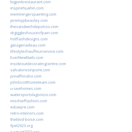
bigpinkrestaurant.com
inspirehuahin.com
memmingerspainting.com
jeremypbeasley.com
thesandwichdepotcos.com
drgiggleshouseofpain.com
hotflashdesigns.com
garagenadeau.com
lifestylechauffeurservice.com
EverNewNails.com
insideoutdecoratingcentre.com
salvatoresinpoint.com
jovialfloralco.com
johnlscotthometeam.com
u-seehomes.com
watersportslagonissi.com
mischieffashion.com
eduwyre.com
retro-interiors.com
theblvd-boise.com
fpet2023.org
e-smart2022.org