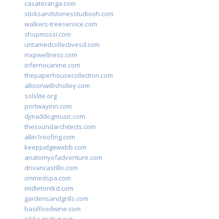
casateranga.com
sticksandstonesstudiooh.com
walkers-treeservice.com
shopmossi.com
untamedcollectivesd.com
mxpwellness.com
infernocanine.com
thepaperhousecollection.com
allisonwillisholley.com
solslite.org
portwayinn.com
djmaddogmusic.com
thesoundarchitects.com
allin1roofing.com
keepjudgewebb.com
anatomyofadventure.com
drivancastillo.com
cmmedspa.com
midletontkd.com
gardensandgrills.com
basilfoodwine.com