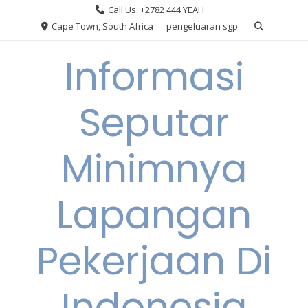
Skip
Call Us: +2782 444 YEAH
to
Cape Town, South Africa
pengeluaran sgp
content
Informasi
Seputar
Minimnya
Lapangan
Pekerjaan Di
Indonesia