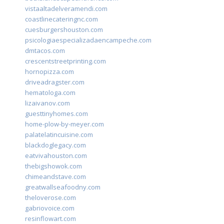
vistaaltadelveramendi.com
coastlinecateringnc.com
cuesburgershouston.com
psicologiaespecializadaencampeche.com
dmtacos.com
crescentstreetprinting.com
hornopizza.com
driveadragster.com
hematologa.com
lizaivanov.com
guesttinyhomes.com
home-plow-by-meyer.com
palatelatincuisine.com
blackdoglegacy.com
eatvivahouston.com
thebigshowok.com
chimeandstave.com
greatwallseafoodny.com
theloverose.com
gabriovoice.com
resinflowart.com