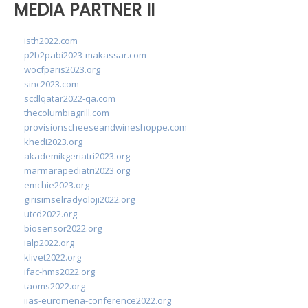
MEDIA PARTNER II
isth2022.com
p2b2pabi2023-makassar.com
wocfparis2023.org
sinc2023.com
scdlqatar2022-qa.com
thecolumbiagrill.com
provisionscheeseandwineshoppe.com
khedi2023.org
akademikgeriatri2023.org
marmarapediatri2023.org
emchie2023.org
girisimselradyoloji2022.org
utcd2022.org
biosensor2022.org
ialp2022.org
klivet2022.org
ifac-hms2022.org
taoms2022.org
iias-euromena-conference2022.org