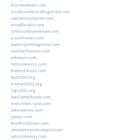
EverNewNails.com
insideoutdecoratingcentre.com
salvatoresinpoint.com
jovialfloralco.com
johnlscotthometeam.com
u-seehomes.com
watersportslagonissi.com
mischieffashion.com
eduwyre.com
retro-interiors.com
theblvd-boise.com
fpet2023.org
e-smart2022.org
ngrc2022.org
leesfamilyfoods.com
lewis-lewis-cpas.com
eleontennis.com
cyetus.com
bradfordshops.com
almadenranchsanjose.com
advocatevijay.com