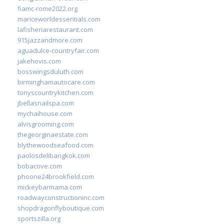
fiamc-rome2022.org
mariceworldessentials.com
lafisheriarestaurant.com
915jazzandmore.com
aguadulce-countryfair.com
jakehovis.com
bosswingsduluth.com
birminghamautocare.com
tonyscountrykitchen.com
jbellasnailspa.com
mychaihouse.com
alvisgrooming.com
thegeorginaestate.com
blythewoodseafood.com
paolosdelibangkok.com
bobacove.com
phoone24brookfield.com
mickeybarmama.com
roadwayconstructioninc.com
shopdragonflyboutique.com
sportszilla.org