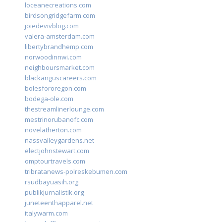
loceanecreations.com
birdsongridgefarm.com
joiedevivblog.com
valera-amsterdam.com
libertybrandhemp.com
norwoodinnwi.com
neighboursmarket.com
blackanguscareers.com
bolesfororegon.com
bodega-ole.com
thestreamlinerlounge.com
mestrinorubanofc.com
novelatherton.com
nassvalleygardens.net
electjohnstewart.com
omptourtravels.com
tribratanews-polreskebumen.com
rsudbayuasih.org
publikjurnalistik.org
juneteenthapparel.net
italywarm.com