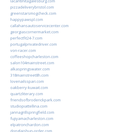
lacantinitagalesburg.com
pizzadeliverybristol.com
greenstarsmogcheck.com
happypawspl.com
callahansautoservicecenter.com
georgiascornermarket.com
perfectfit24-7.com
portugalprivatedriver.com
von-racer.com
coffeeshopcharleston.com
salon104mainstreet.com
alkaspringswater.com
318mainstreet8h.com
lovenailsspari.com
oakberry-kuwait.com
quartzliterary.com
friendsofbroderickpark.com
studiopiattellina.com
jannagrillspringfield.com
fujiyamacharleston.com
elpatronchardon.com
donglaishun-order.com