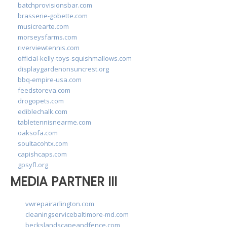
batchprovisionsbar.com
brasserie-gobette.com
musicrearte.com
morseysfarms.com
riverviewtennis.com
official-kelly-toys-squishmallows.com
displaygardenonsuncrest.org
bbq-empire-usa.com
feedstoreva.com
drogopets.com
ediblechalk.com
tabletennisnearme.com
oaksofa.com
soultacohtx.com
capishcaps.com
gpsyfl.org
MEDIA PARTNER III
vwrepairarlington.com
cleaningservicebaltimore-md.com
beckslandscapeandfence.com