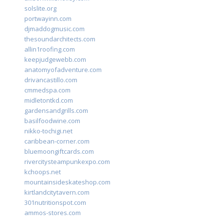
solslite.org
portwayinn.com
djmaddogmusic.com
thesoundarchitects.com
allin1roofing.com
keepjudgewebb.com
anatomyofadventure.com
drivancastillo.com
cmmedspa.com
midletontkd.com
gardensandgrills.com
basilfoodwine.com
nikko-tochigi.net
caribbean-corner.com
bluemoongiftcards.com
rivercitysteampunkexpo.com
kchoops.net
mountainsideskateshop.com
kirtlandcitytavern.com
301nutritionspot.com
ammos-stores.com