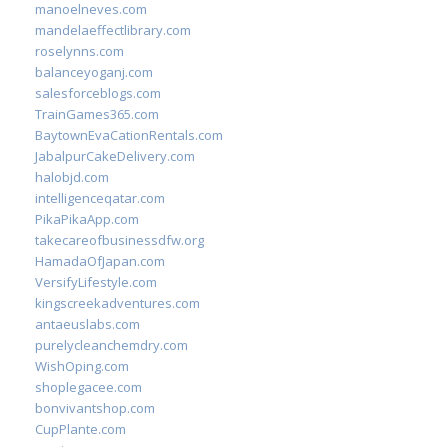
manoelneves.com
mandelaeffectlibrary.com
roselynns.com
balanceyoganj.com
salesforceblogs.com
TrainGames365.com
BaytownEvaCationRentals.com
JabalpurCakeDelivery.com
halobjd.com
intelligenceqatar.com
PikaPikaApp.com
takecareofbusinessdfw.org
HamadaOfJapan.com
VersifyLifestyle.com
kingscreekadventures.com
antaeuslabs.com
purelycleanchemdry.com
WishOping.com
shoplegacee.com
bonvivantshop.com
CupPlante.com