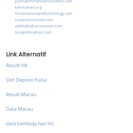
journaloffinanceeconomics.com
kvk-kumari.org
foodscienceandtechnology.com
scisportsscience.com
addisababacuisineaz.com
burgerimcamas.com
Link Alternatif
Result HK
Slot Deposit Pulsa
Result Macau
Data Macau
data kamboja hari ini