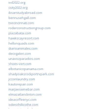
ivd2022.org
csity2022.org
ibsarstudyabroad.com
bennusehgall.com
tsecincinnati.com
roderconstructiongroup.com
plazabatai.com
hawkscayresort.com
hellonquads.com
diarioanimales.com
decogaleri.com
unavozparadios.com
shoes-vert.com
elbotanicopanama.com
shadyoaksrockportrvpark.com
jccoinlaundry.com
kautorepair.com
marjaeswinebar.com
elmazatlanclinton.com
ideacoffeenyc.com
odieschillicothe.com