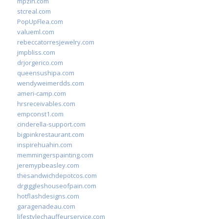
mpzin.com
stcreal.com
PopUpFlea.com
valueml.com
rebeccatorresjewelry.com
jmpbliss.com
drjorgerico.com
queensushipa.com
wendyweimerdds.com
ameri-camp.com
hrsreceivables.com
empconst1.com
cinderella-support.com
bigpinkrestaurant.com
inspirehuahin.com
memmingerspainting.com
jeremypbeasley.com
thesandwichdepotcos.com
drgiggleshouseofpain.com
hotflashdesigns.com
garagenadeau.com
lifestylechauffeurservice.com