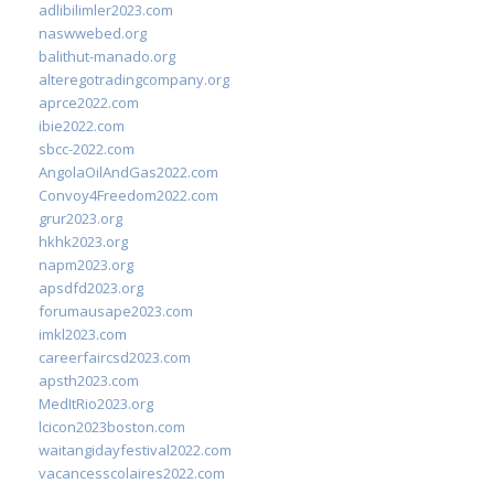
adlibilimler2023.com
naswwebed.org
balithut-manado.org
alteregotradingcompany.org
aprce2022.com
ibie2022.com
sbcc-2022.com
AngolaOilAndGas2022.com
Convoy4Freedom2022.com
grur2023.org
hkhk2023.org
napm2023.org
apsdfd2023.org
forumausape2023.com
imkl2023.com
careerfaircsd2023.com
apsth2023.com
MedItRio2023.org
lcicon2023boston.com
waitangidayfestival2022.com
vacancesscolaires2022.com