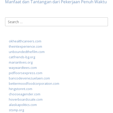
Manfaat dan Tantangan dari Pekerjaan Penuh Waktu
Search
for:
okhealthcareers.com
theintexperience.com
unboundedthefilm.com
catfriends-bg.org
marianlives.org
waywardtees.com
pidfloorsexpress.com
bancodevenezuelaen.com
bettermoodfoodcorporation.com
hingstonnt.com
chooseagender.com
hoverboardssale.com
alaskapolitics.com
stsmp.org