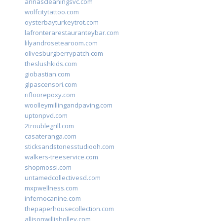
annascleaningsvc.com
wolfcitytattoo.com
oysterbayturkeytrot.com
lafronterarestauranteybar.com
lilyandrosetearoom.com
olivesburgberrypatch.com
theslushkids.com
giobastian.com
glpascensori.com
rifloorepoxy.com
woolleymillingandpaving.com
uptonpvd.com
2troublegrill.com
casateranga.com
sticksandstonesstudiooh.com
walkers-treeservice.com
shopmossi.com
untamedcollectivesd.com
mxpwellness.com
infernocanine.com
thepaperhousecollection.com
allisonwillisholley.com