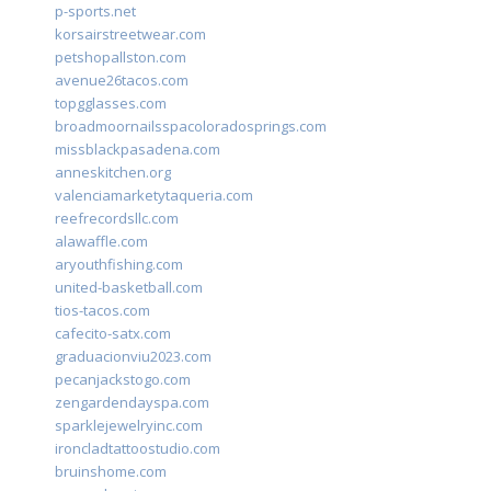
p-sports.net
korsairstreetwear.com
petshopallston.com
avenue26tacos.com
topgglasses.com
broadmoornailsspacoloradosprings.com
missblackpasadena.com
anneskitchen.org
valenciamarketytaqueria.com
reefrecordsllc.com
alawaffle.com
aryouthfishing.com
united-basketball.com
tios-tacos.com
cafecito-satx.com
graduacionviu2023.com
pecanjackstogo.com
zengardendayspa.com
sparklejewelryinc.com
ironcladtattoostudio.com
bruinshome.com