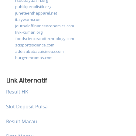
rsudbayuasih.org
publikjurnalistik.org
juneteenthapparel.net
italywarm.com
journaloffinanceeconomics.com
kvk-kumari.org
foodscienceandtechnology.com
scisportsscience.com
addisababacuisineaz.com
burgerimcamas.com
Link Alternatif
Result HK
Slot Deposit Pulsa
Result Macau