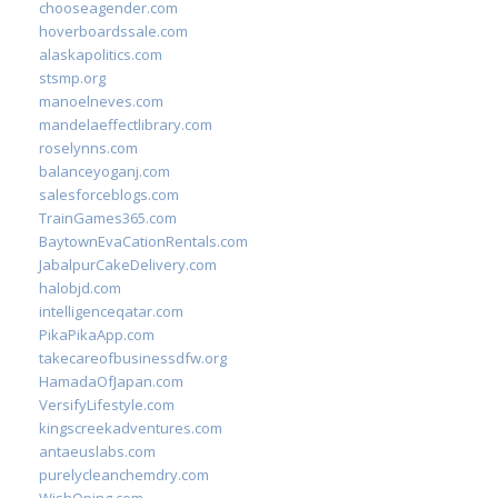
chooseagender.com
hoverboardssale.com
alaskapolitics.com
stsmp.org
manoelneves.com
mandelaeffectlibrary.com
roselynns.com
balanceyoganj.com
salesforceblogs.com
TrainGames365.com
BaytownEvaCationRentals.com
JabalpurCakeDelivery.com
halobjd.com
intelligenceqatar.com
PikaPikaApp.com
takecareofbusinessdfw.org
HamadaOfJapan.com
VersifyLifestyle.com
kingscreekadventures.com
antaeuslabs.com
purelycleanchemdry.com