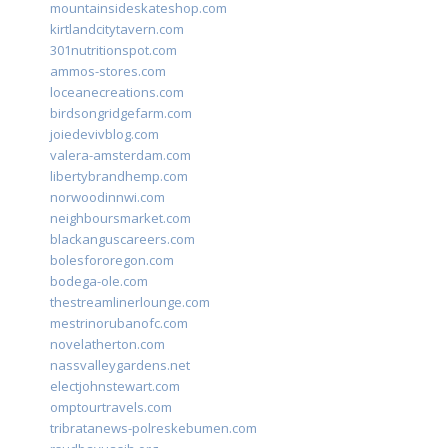
mountainsideskateshop.com
kirtlandcitytavern.com
301nutritionspot.com
ammos-stores.com
loceanecreations.com
birdsongridgefarm.com
joiedevivblog.com
valera-amsterdam.com
libertybrandhemp.com
norwoodinnwi.com
neighboursmarket.com
blackanguscareers.com
bolesfororegon.com
bodega-ole.com
thestreamlinerlounge.com
mestrinorubanofc.com
novelatherton.com
nassvalleygardens.net
electjohnstewart.com
omptourtravels.com
tribratanews-polreskebumen.com