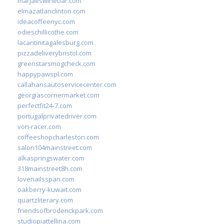
marjaeswinebar.com
elmazatlanclinton.com
ideacoffeenyc.com
odieschillicothe.com
lacantinitagalesburg.com
pizzadeliverybristol.com
greenstarsmogcheck.com
happypawspl.com
callahansautoservicecenter.com
georgiascornermarket.com
perfectfit24-7.com
portugalprivatedriver.com
von-racer.com
coffeeshopcharleston.com
salon104mainstreet.com
alkaspringswater.com
318mainstreet8h.com
lovenailsspari.com
oakberry-kuwait.com
quartzliterary.com
friendsofbroderickpark.com
studiopiattellina.com