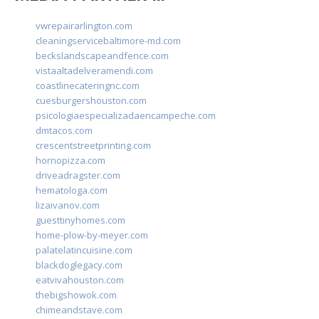
vwrepairarlington.com
cleaningservicebaltimore-md.com
beckslandscapeandfence.com
vistaaltadelveramendi.com
coastlinecateringnc.com
cuesburgershouston.com
psicologiaespecializadaencampeche.com
dmtacos.com
crescentstreetprinting.com
hornopizza.com
driveadragster.com
hematologa.com
lizaivanov.com
guesttinyhomes.com
home-plow-by-meyer.com
palatelatincuisine.com
blackdoglegacy.com
eatvivahouston.com
thebigshowok.com
chimeandstave.com