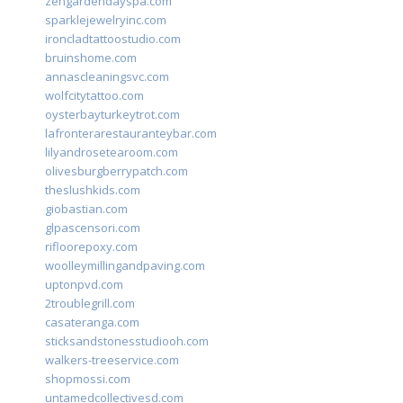
zengardendayspa.com
sparklejewelryinc.com
ironcladtattoostudio.com
bruinshome.com
annascleaningsvc.com
wolfcitytattoo.com
oysterbayturkeytrot.com
lafronterarestauranteybar.com
lilyandrosetearoom.com
olivesburgberrypatch.com
theslushkids.com
giobastian.com
glpascensori.com
rifloorepoxy.com
woolleymillingandpaving.com
uptonpvd.com
2troublegrill.com
casateranga.com
sticksandstonesstudiooh.com
walkers-treeservice.com
shopmossi.com
untamedcollectivesd.com