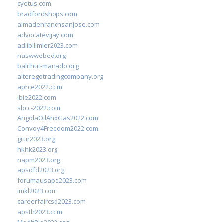
cyetus.com
bradfordshops.com
almadenranchsanjose.com
advocatevijay.com
adlibilimler2023.com
naswwebed.org
balithut-manado.org
alteregotradingcompany.org
aprce2022.com
ibie2022.com
sbcc-2022.com
AngolaOilAndGas2022.com
Convoy4Freedom2022.com
grur2023.org
hkhk2023.org
napm2023.org
apsdfd2023.org
forumausape2023.com
imkl2023.com
careerfaircsd2023.com
apsth2023.com