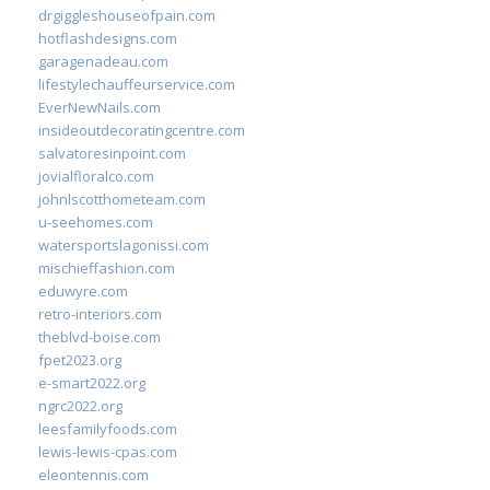
drgiggleshouseofpain.com
hotflashdesigns.com
garagenadeau.com
lifestylechauffeurservice.com
EverNewNails.com
insideoutdecoratingcentre.com
salvatoresinpoint.com
jovialfloralco.com
johnlscotthometeam.com
u-seehomes.com
watersportslagonissi.com
mischieffashion.com
eduwyre.com
retro-interiors.com
theblvd-boise.com
fpet2023.org
e-smart2022.org
ngrc2022.org
leesfamilyfoods.com
lewis-lewis-cpas.com
eleontennis.com