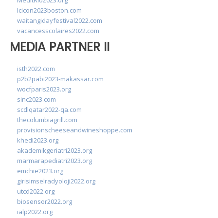
MedItRio2023.org
lcicon2023boston.com
waitangidayfestival2022.com
vacancesscolaires2022.com
MEDIA PARTNER II
isth2022.com
p2b2pabi2023-makassar.com
wocfparis2023.org
sinc2023.com
scdlqatar2022-qa.com
thecolumbiagrill.com
provisionscheeseandwineshoppe.com
khedi2023.org
akademikgeriatri2023.org
marmarapediatri2023.org
emchie2023.org
girisimselradyoloji2022.org
utcd2022.org
biosensor2022.org
ialp2022.org