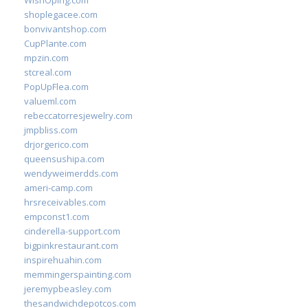
WishOping.com
shoplegacee.com
bonvivantshop.com
CupPlante.com
mpzin.com
stcreal.com
PopUpFlea.com
valueml.com
rebeccatorresjewelry.com
jmpbliss.com
drjorgerico.com
queensushipa.com
wendyweimerdds.com
ameri-camp.com
hrsreceivables.com
empconst1.com
cinderella-support.com
bigpinkrestaurant.com
inspirehuahin.com
memmingerspainting.com
jeremypbeasley.com
thesandwichdepotcos.com