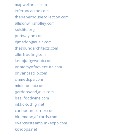
mxpwellness.com
infernocanine.com
thepaperhousecollection.com
allisonwillisholley.com
solslite.org
portwayinn.com
djmaddogmusic.com
thesoundarchitects.com
allin1roofing.com
keepjudgewebb.com
anatomyofadventure.com
drivancastillo.com
cmmedspa.com
midletontkd.com
gardensandgrills.com
basilfoodwine.com
nikko-tochigi.net
caribbean-corner.com
bluemoongiftcards.com
rivercitysteampunkexpo.com
kchoops.net