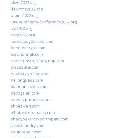
klivet2022.org
ifac-hms2022.org
taoms2022.org
iias-euromena-conference2022.org
ivd2022.org
csity2022.org
ibsarstudyabroad.com
bennusehgall.com
tsecincinnati.com
roderconstructiongroup.com
plazabatai.com
hawkscayresort.com
hellonquads.com
diarioanimales.com
decogaleri.com
unavozparadios.com
shoes-vert.com
elbotanicopanama.com
shadyoaksrockportrvpark.com
jccoinlaundry.com
kautorepair.com