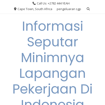
Skip
Call Us: +2782 444 YEAH
to
Cape Town, South Africa
pengeluaran sgp
content
Informasi
Seputar
Minimnya
Lapangan
Pekerjaan Di
Indonesia