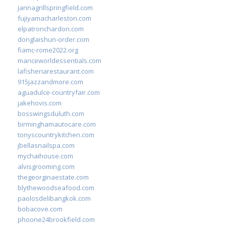
jannagrillspringfield.com
fujiyamacharleston.com
elpatronchardon.com
donglaishun-order.com
fiamc-rome2022.org
mariceworldessentials.com
lafisheriarestaurant.com
915jazzandmore.com
aguadulce-countryfair.com
jakehovis.com
bosswingsduluth.com
birminghamautocare.com
tonyscountrykitchen.com
jbellasnailspa.com
mychaihouse.com
alvisgrooming.com
thegeorginaestate.com
blythewoodseafood.com
paolosdelibangkok.com
bobacove.com
phoone24brookfield.com