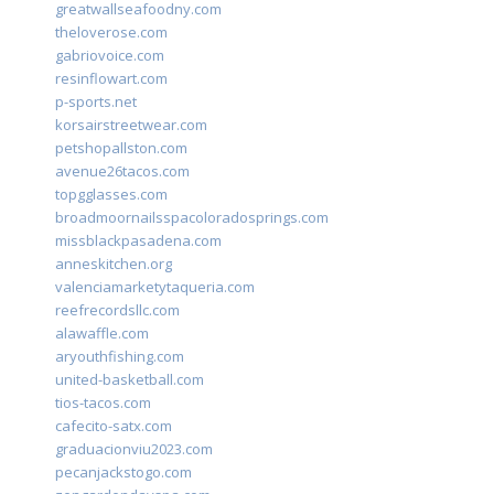
greatwallseafoodny.com
theloverose.com
gabriovoice.com
resinflowart.com
p-sports.net
korsairstreetwear.com
petshopallston.com
avenue26tacos.com
topgglasses.com
broadmoornailsspacoloradosprings.com
missblackpasadena.com
anneskitchen.org
valenciamarketytaqueria.com
reefrecordsllc.com
alawaffle.com
aryouthfishing.com
united-basketball.com
tios-tacos.com
cafecito-satx.com
graduacionviu2023.com
pecanjackstogo.com