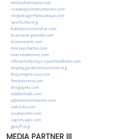
mickeybarmama.com
roadwayconstructioninc.com
shopdragonflyboutique.com
sportszilla.org
batchprovisionsbar.com
brasserie-gobette.com
musicrearte.com
morseysfarms.com
riverviewtennis.com
official-kelly-toys-squishmallows.com
displaygardenonsuncrest.org
bbq-empire-usa.com
feedstoreva.com
drogopets.com
ediblechalk.com
tabletennisnearme.com
oaksofa.com
soultacohtx.com
capishcaps.com
gpsyfl.org
MEDIA PARTNER III