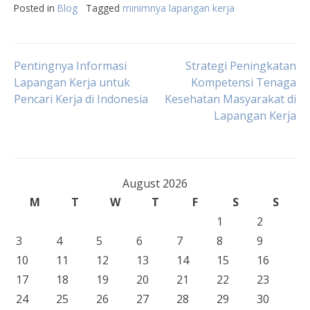
Posted in
Blog
Tagged
minimnya lapangan kerja
Post
Pentingnya Informasi
Strategi Peningkatan
Lapangan Kerja untuk
Kompetensi Tenaga
Pencari Kerja di Indonesia
Kesehatan Masyarakat di
navigation
Lapangan Kerja
August 2026
M
T
W
T
F
S
S
1
2
3
4
5
6
7
8
9
10
11
12
13
14
15
16
17
18
19
20
21
22
23
24
25
26
27
28
29
30