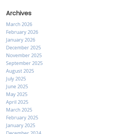
Archives
March 2026
February 2026
January 2026
December 2025
November 2025
September 2025
August 2025
July 2025
June 2025
May 2025
April 2025
March 2025
February 2025
January 2025
December 2024