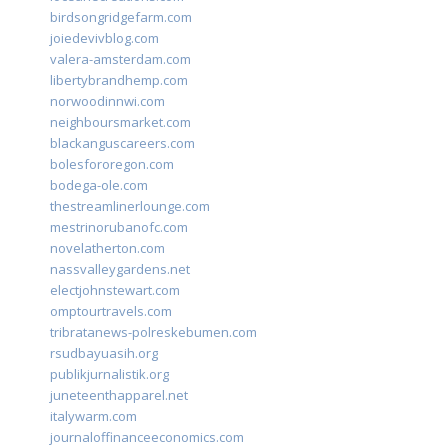
birdsongridgefarm.com
joiedevivblog.com
valera-amsterdam.com
libertybrandhemp.com
norwoodinnwi.com
neighboursmarket.com
blackanguscareers.com
bolesfororegon.com
bodega-ole.com
thestreamlinerlounge.com
mestrinorubanofc.com
novelatherton.com
nassvalleygardens.net
electjohnstewart.com
omptourtravels.com
tribratanews-polreskebumen.com
rsudbayuasih.org
publikjurnalistik.org
juneteenthapparel.net
italywarm.com
journaloffinanceeconomics.com