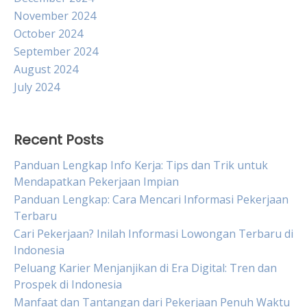
November 2024
October 2024
September 2024
August 2024
July 2024
Recent Posts
Panduan Lengkap Info Kerja: Tips dan Trik untuk
Mendapatkan Pekerjaan Impian
Panduan Lengkap: Cara Mencari Informasi Pekerjaan
Terbaru
Cari Pekerjaan? Inilah Informasi Lowongan Terbaru di
Indonesia
Peluang Karier Menjanjikan di Era Digital: Tren dan
Prospek di Indonesia
Manfaat dan Tantangan dari Pekerjaan Penuh Waktu