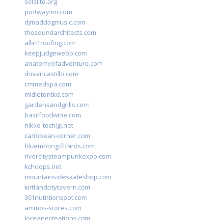
solslite.org
portwayinn.com
djmaddogmusic.com
thesoundarchitects.com
allin1roofing.com
keepjudgewebb.com
anatomyofadventure.com
drivancastillo.com
cmmedspa.com
midletontkd.com
gardensandgrills.com
basilfoodwine.com
nikko-tochigi.net
caribbean-corner.com
bluemoongiftcards.com
rivercitysteampunkexpo.com
kchoops.net
mountainsideskateshop.com
kirtlandcitytavern.com
301nutritionspot.com
ammos-stores.com
loceanecreations.com