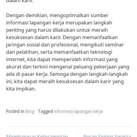
dalam karir.
Dengan demikian, mengoptimalkan sumber
informasi lapangan kerja merupakan langkah
penting yang harus dilakukan untuk meraih
kesuksesan dalam karir. Dengan memanfaatkan
jaringan sosial dan profesional, mengikuti seminar
dan pelatihan, serta memanfaatkan teknologi
internet, kita dapat memperoleh informasi yang
akurat dan terkini mengenai peluang pekerjaan yang
ada di pasar kerja. Semoga dengan langkah-langkah
ini, kita dapat meraih kesuksesan dalam karir yang
kita impikan.
Posted in
Blog
Tagged
informasi lapangan kerja
Membangun Keterampilan
Peran Sektor Swasta