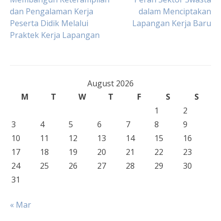
Post
dan Pengalaman Kerja
dalam Menciptakan
Peserta Didik Melalui
Lapangan Kerja Baru
navigation
Praktek Kerja Lapangan
August 2026
M
T
W
T
F
S
S
1
2
3
4
5
6
7
8
9
10
11
12
13
14
15
16
17
18
19
20
21
22
23
24
25
26
27
28
29
30
31
« Mar