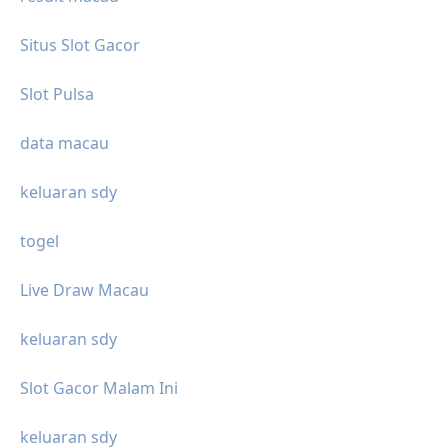
Situs Slot Gacor
Slot Pulsa
data macau
keluaran sdy
togel
Live Draw Macau
keluaran sdy
Slot Gacor Malam Ini
keluaran sdy