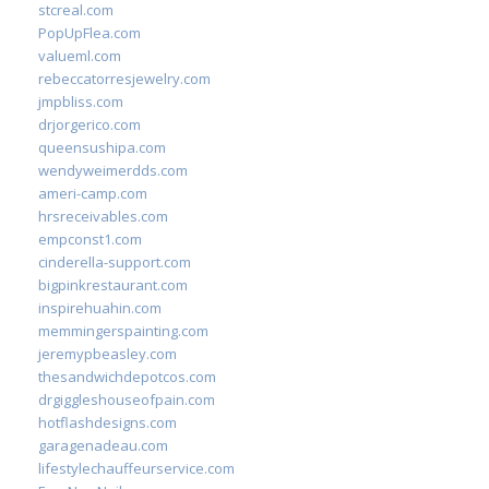
stcreal.com
PopUpFlea.com
valueml.com
rebeccatorresjewelry.com
jmpbliss.com
drjorgerico.com
queensushipa.com
wendyweimerdds.com
ameri-camp.com
hrsreceivables.com
empconst1.com
cinderella-support.com
bigpinkrestaurant.com
inspirehuahin.com
memmingerspainting.com
jeremypbeasley.com
thesandwichdepotcos.com
drgiggleshouseofpain.com
hotflashdesigns.com
garagenadeau.com
lifestylechauffeurservice.com