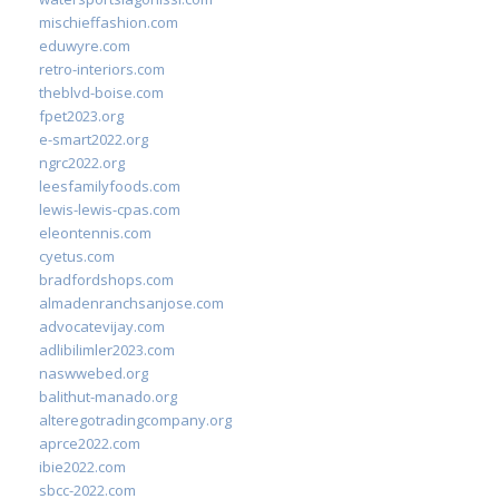
mischieffashion.com
eduwyre.com
retro-interiors.com
theblvd-boise.com
fpet2023.org
e-smart2022.org
ngrc2022.org
leesfamilyfoods.com
lewis-lewis-cpas.com
eleontennis.com
cyetus.com
bradfordshops.com
almadenranchsanjose.com
advocatevijay.com
adlibilimler2023.com
naswwebed.org
balithut-manado.org
alteregotradingcompany.org
aprce2022.com
ibie2022.com
sbcc-2022.com