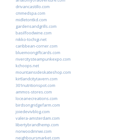
anatomyofadventure.com
drivancastillo.com
cmmedspa.com
midletontkd.com
gardensandgrills.com
basilfoodwine.com
nikko-tochigi.net
caribbean-corner.com
bluemoongiftcards.com
rivercitysteampunkexpo.com
kchoops.net
mountainsideskateshop.com
kirtlandcitytavern.com
301nutritionspot.com
ammos-stores.com
loceanecreations.com
birdsongridgefarm.com
joiedevivblog.com
valera-amsterdam.com
libertybrandhemp.com
norwoodinnwi.com
neighboursmarket.com