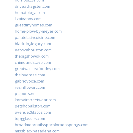
hornopizza.com
driveadragster.com
hematologa.com
lizaivanov.com
guesttinyhomes.com
home-plow-by-meyer.com
palatelatincuisine.com
blackdoglegacy.com
eatvivahouston.com
thebigshowok.com
chimeandstave.com
greatwallseafoodny.com
theloverose.com
gabriovoice.com
resinflowart.com
p-sports.net
korsairstreetwear.com
petshopallston.com
avenue26tacos.com
topgglasses.com
broadmoornailsspacoloradosprings.com
missblackpasadena.com