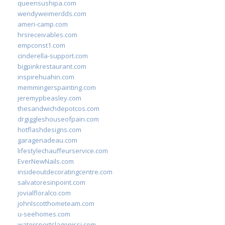
queensushipa.com
wendyweimerdds.com
ameri-camp.com
hrsreceivables.com
empconst1.com
cinderella-support.com
bigpinkrestaurant.com
inspirehuahin.com
memmingerspainting.com
jeremypbeasley.com
thesandwichdepotcos.com
drgiggleshouseofpain.com
hotflashdesigns.com
garagenadeau.com
lifestylechauffeurservice.com
EverNewNails.com
insideoutdecoratingcentre.com
salvatoresinpoint.com
jovialfloralco.com
johnlscotthometeam.com
u-seehomes.com
watersportslagonissi.com