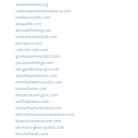
anneskitchen.org
valenciamarketytaqueria.com
reefrecordsllc.com
alawaffle.com
aryouthfishing.com
united-basketball.com
tios-tacos.com
cafecito-satx.com
graduacionviu2023.com
pecanjackstogo.com
zengardendayspa.com
sparklejewelryinc.com
ironcladtattoostudio.com
bruinshome.com
annascleaningsvc.com
wolfcitytattoo.com
oysterbayturkeytrot.com
lafronterarestauranteybar.com
lilyandrosetearoom.com
olivesburgberrypatch.com
theslushkids.com