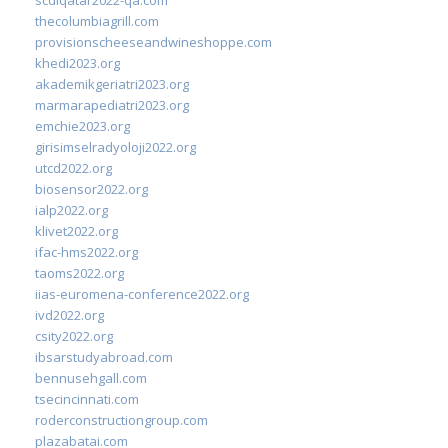
thecolumbiagrill.com
provisionscheeseandwineshoppe.com
khedi2023.org
akademikgeriatri2023.org
marmarapediatri2023.org
emchie2023.org
girisimselradyoloji2022.org
utcd2022.org
biosensor2022.org
ialp2022.org
klivet2022.org
ifac-hms2022.org
taoms2022.org
iias-euromena-conference2022.org
ivd2022.org
csity2022.org
ibsarstudyabroad.com
bennusehgall.com
tsecincinnati.com
roderconstructiongroup.com
plazabatai.com