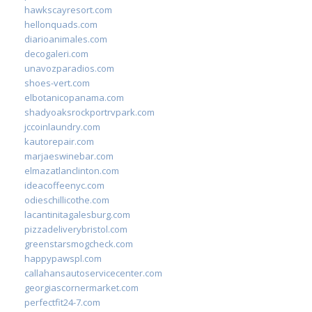
hawkscayresort.com
hellonquads.com
diarioanimales.com
decogaleri.com
unavozparadios.com
shoes-vert.com
elbotanicopanama.com
shadyoaksrockportrvpark.com
jccoinlaundry.com
kautorepair.com
marjaeswinebar.com
elmazatlanclinton.com
ideacoffeenyc.com
odieschillicothe.com
lacantinitagalesburg.com
pizzadeliverybristol.com
greenstarsmogcheck.com
happypawspl.com
callahansautoservicecenter.com
georgiascornermarket.com
perfectfit24-7.com