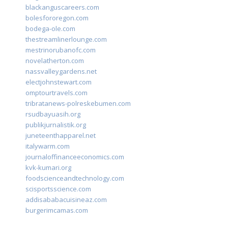
blackanguscareers.com
bolesfororegon.com
bodega-ole.com
thestreamlinerlounge.com
mestrinorubanofc.com
novelatherton.com
nassvalleygardens.net
electjohnstewart.com
omptourtravels.com
tribratanews-polreskebumen.com
rsudbayuasih.org
publikjurnalistik.org
juneteenthapparel.net
italywarm.com
journaloffinanceeconomics.com
kvk-kumari.org
foodscienceandtechnology.com
scisportsscience.com
addisababacuisineaz.com
burgerimcamas.com