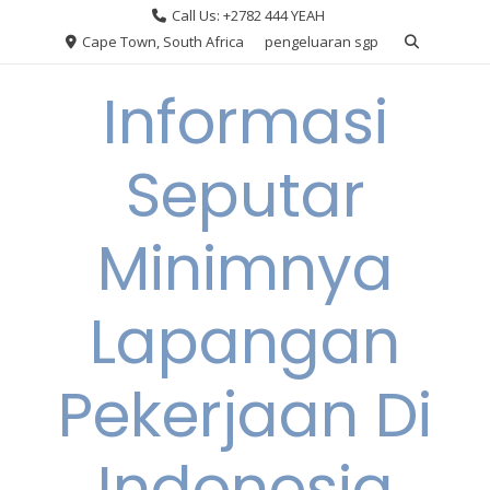
Skip
Call Us: +2782 444 YEAH
to
Cape Town, South Africa
pengeluaran sgp
content
Informasi
Seputar
Minimnya
Lapangan
Pekerjaan Di
Indonesia