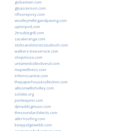
giobastian.com
glpascensori.com
rifloorepoxy.com
woolleymillingandpaving.com
uptonpvd.com
2troublegrill.com
casateranga.com
sticksandstonesstudiooh.com
walkers-treeservice.com
shopmossi.com
untamedcollectivesd.com
mxpwellness.com
infernocanine.com
thepaperhousecollection.com
allisonwillisholley.com
solslite.org
portwayinn.com
djmaddogmusic.com
thesoundarchitects.com
allin1roofing.com
keepjudgewebb.com