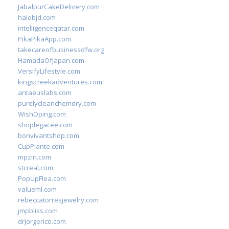
JabalpurCakeDelivery.com
halobjd.com
intelligenceqatar.com
PikaPikaApp.com
takecareofbusinessdfw.org
HamadaOfJapan.com
VersifyLifestyle.com
kingscreekadventures.com
antaeuslabs.com
purelycleanchemdry.com
WishOping.com
shoplegacee.com
bonvivantshop.com
CupPlante.com
mpzin.com
stcreal.com
PopUpFlea.com
valueml.com
rebeccatorresjewelry.com
jmpbliss.com
drjorgerico.com