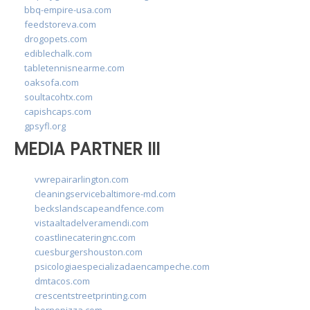
bbq-empire-usa.com
feedstoreva.com
drogopets.com
ediblechalk.com
tabletennisnearme.com
oaksofa.com
soultacohtx.com
capishcaps.com
gpsyfl.org
MEDIA PARTNER III
vwrepairarlington.com
cleaningservicebaltimore-md.com
beckslandscapeandfence.com
vistaaltadelveramendi.com
coastlinecateringnc.com
cuesburgershouston.com
psicologiaespecializadaencampeche.com
dmtacos.com
crescentstreetprinting.com