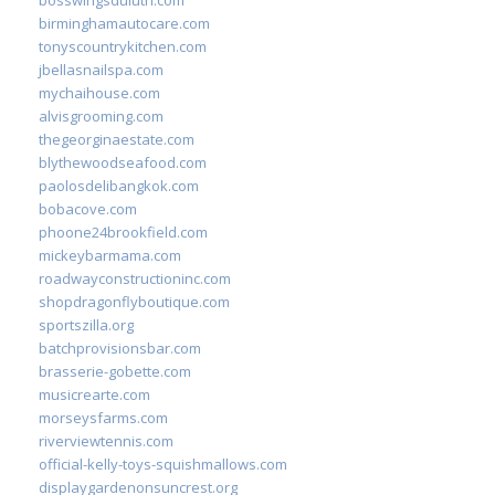
birminghamautocare.com
tonyscountrykitchen.com
jbellasnailspa.com
mychaihouse.com
alvisgrooming.com
thegeorginaestate.com
blythewoodseafood.com
paolosdelibangkok.com
bobacove.com
phoone24brookfield.com
mickeybarmama.com
roadwayconstructioninc.com
shopdragonflyboutique.com
sportszilla.org
batchprovisionsbar.com
brasserie-gobette.com
musicrearte.com
morseysfarms.com
riverviewtennis.com
official-kelly-toys-squishmallows.com
displaygardenonsuncrest.org