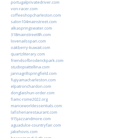
portugalprivatedriver.com
von-racer.com
coffeeshopcharleston.com
salon104mainstreet.com
alkaspringswater.com
318mainstreet8h.com
lovenailsspari.com
oakberry-kuwait.com
quartzliterary.com
friendsofbroderickpark.com
studiopiattellina.com
jannagrillspringfield.com
fujiyamacharleston.com
elpatronchardon.com
donglaishun-order.com
fiamc-rome2022.org
mariceworldessentials.com
lafisheriarestaurant.com
915jazzandmore.com
aguadulce-countryfair.com
jakehovis.com
bosswingsduluth.com