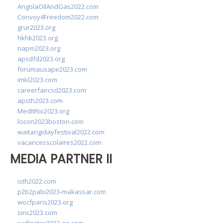
AngolaOilAndGas2022.com
Convoy4Freedom2022.com
grur2023.org
hkhk2023.org
napm2023.org
apsdfd2023.org
forumausape2023.com
imkl2023.com
careerfaircsd2023.com
apsth2023.com
MedItRio2023.org
lcicon2023boston.com
waitangidayfestival2022.com
vacancesscolaires2022.com
MEDIA PARTNER II
isth2022.com
p2b2pabi2023-makassar.com
wocfparis2023.org
sinc2023.com
scdlqatar2022-qa.com