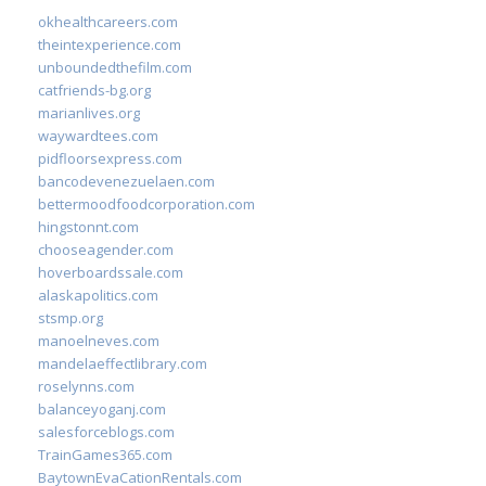
okhealthcareers.com
theintexperience.com
unboundedthefilm.com
catfriends-bg.org
marianlives.org
waywardtees.com
pidfloorsexpress.com
bancodevenezuelaen.com
bettermoodfoodcorporation.com
hingstonnt.com
chooseagender.com
hoverboardssale.com
alaskapolitics.com
stsmp.org
manoelneves.com
mandelaeffectlibrary.com
roselynns.com
balanceyoganj.com
salesforceblogs.com
TrainGames365.com
BaytownEvaCationRentals.com