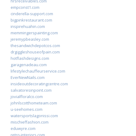
hrsreceivables.com
empconst1.com
cinderella-support.com
bigpinkrestaurant.com
inspirehuahin.com
memmingerspainting.com
jeremypbeasley.com
thesandwichdepotcos.com
drgiggleshouseofpain.com
hotflashdesigns.com
garagenadeau.com
lifestylechauffeurservice.com
EverNewNails.com
insideoutdecoratingcentre.com
salvatoresinpoint.com
jovialfloralco.com
johnlscotthometeam.com
u-seehomes.com
watersportslagonissi.com
mischieffashion.com
eduwyre.com
retro-interiors.com