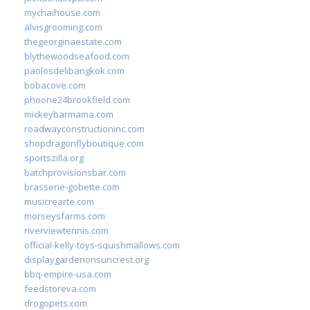
mychaihouse.com
alvisgrooming.com
thegeorginaestate.com
blythewoodseafood.com
paolosdelibangkok.com
bobacove.com
phoone24brookfield.com
mickeybarmama.com
roadwayconstructioninc.com
shopdragonflyboutique.com
sportszilla.org
batchprovisionsbar.com
brasserie-gobette.com
musicrearte.com
morseysfarms.com
riverviewtennis.com
official-kelly-toys-squishmallows.com
displaygardenonsuncrest.org
bbq-empire-usa.com
feedstoreva.com
drogopets.com