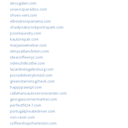
decogaleri.com
unavozparadios.com
shoes-vert.com
elbotanicopanama.com
shadyoaksrockportrvpark.com
jccoinlaundry.com
kautorepair.com
marjaeswinebar.com
elmazatlanclinton.com
ideacoffeenyc.com
odieschillicothe.com
lacantinitagalesburg.com
pizzadeliverybristol.com
greenstarsmogcheck.com
happypawspl.com
callahansautoservicecenter.com
georgiascornermarket.com
perfectfit24-7.com
portugalprivatedriver.com
von-racer.com
coffeeshopcharleston.com