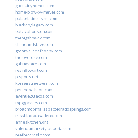
guesttinyhomes.com
home-plow-by-meyer.com
palatelatincuisine.com
blackdoglegacy.com
eatvivahouston.com
thebigshowok.com
chimeandstave.com
greatwallseafoodny.com
theloverose.com
gabriovoice.com
resinflowart.com
p-sports.net
korsairstreetwear.com
petshopallston.com
avenue26tacos.com
topgglasses.com
broadmoornailsspacoloradosprings.com
missblackpasadena.com
anneskitchen.org
valenciamarketytaqueria.com
reefrecordsllc.com