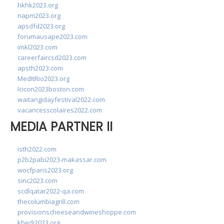
hkhk2023.org
napm2023.org
apsdfd2023.org
forumausape2023.com
imkl2023.com
careerfaircsd2023.com
apsth2023.com
MedItRio2023.org
lcicon2023boston.com
waitangidayfestival2022.com
vacancesscolaires2022.com
MEDIA PARTNER II
isth2022.com
p2b2pabi2023-makassar.com
wocfparis2023.org
sinc2023.com
scdlqatar2022-qa.com
thecolumbiagrill.com
provisionscheeseandwineshoppe.com
khedi2023.org