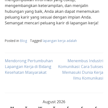
mengembangkan keterampilan, dan menjalin
hubungan yang baik, Anda akan dapat menemukan
peluang karir yang sesuai dengan impian Anda.
Semangat mencari peluang karir di lapangan kerja!
Posted in
Blog
Tagged
lapangan kerja adalah
Post
Mendorong Pertumbuhan
Menembus Industri
Lapangan Kerja di Bidang
Komunikasi: Cara Sukses
Kesehatan Masyarakat
Memasuki Dunia Kerja
navigation
Ilmu Komunikasi
August 2026