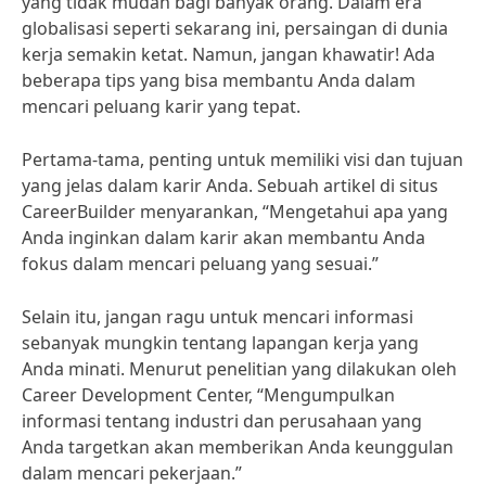
yang tidak mudah bagi banyak orang. Dalam era
globalisasi seperti sekarang ini, persaingan di dunia
kerja semakin ketat. Namun, jangan khawatir! Ada
beberapa tips yang bisa membantu Anda dalam
mencari peluang karir yang tepat.
Pertama-tama, penting untuk memiliki visi dan tujuan
yang jelas dalam karir Anda. Sebuah artikel di situs
CareerBuilder menyarankan, “Mengetahui apa yang
Anda inginkan dalam karir akan membantu Anda
fokus dalam mencari peluang yang sesuai.”
Selain itu, jangan ragu untuk mencari informasi
sebanyak mungkin tentang lapangan kerja yang
Anda minati. Menurut penelitian yang dilakukan oleh
Career Development Center, “Mengumpulkan
informasi tentang industri dan perusahaan yang
Anda targetkan akan memberikan Anda keunggulan
dalam mencari pekerjaan.”