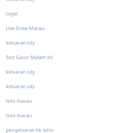
togel
Live Draw Macau
keluaran sdy
Slot Gacor Malam Ini
keluaran sdy
keluaran sdy
toto macau
toto macau
pengeluaran hk lotto