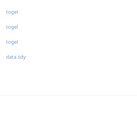
togel
togel
togel
data sdy