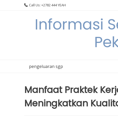
Skip
Call Us: +2782 444 YEAH
to
content
Informasi 
Pek
pengeluaran sgp
Manfaat Praktek Kerj
Meningkatkan Kuali