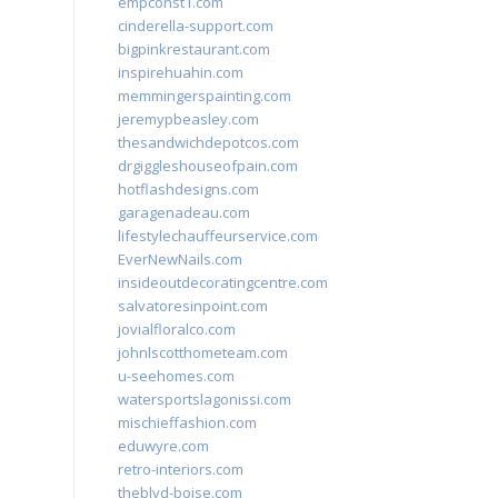
empconst1.com
cinderella-support.com
bigpinkrestaurant.com
inspirehuahin.com
memmingerspainting.com
jeremypbeasley.com
thesandwichdepotcos.com
drgiggleshouseofpain.com
hotflashdesigns.com
garagenadeau.com
lifestylechauffeurservice.com
EverNewNails.com
insideoutdecoratingcentre.com
salvatoresinpoint.com
jovialfloralco.com
johnlscotthometeam.com
u-seehomes.com
watersportslagonissi.com
mischieffashion.com
eduwyre.com
retro-interiors.com
theblvd-boise.com