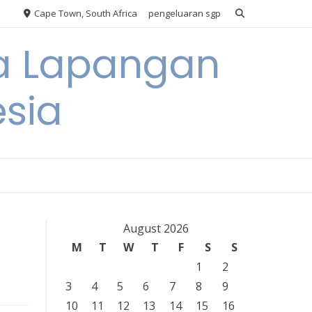
Cape Town, South Africa
pengeluaran sgp
ya Lapangan
esia
August 2026
M
T
W
T
F
S
S
1
2
3
4
5
6
7
8
9
10
11
12
13
14
15
16