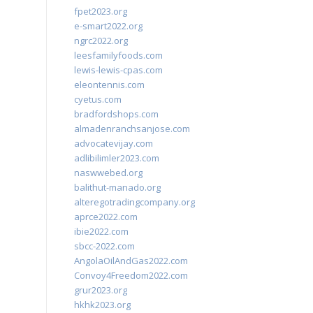
fpet2023.org
e-smart2022.org
ngrc2022.org
leesfamilyfoods.com
lewis-lewis-cpas.com
eleontennis.com
cyetus.com
bradfordshops.com
almadenranchsanjose.com
advocatevijay.com
adlibilimler2023.com
naswwebed.org
balithut-manado.org
alteregotradingcompany.org
aprce2022.com
ibie2022.com
sbcc-2022.com
AngolaOilAndGas2022.com
Convoy4Freedom2022.com
grur2023.org
hkhk2023.org