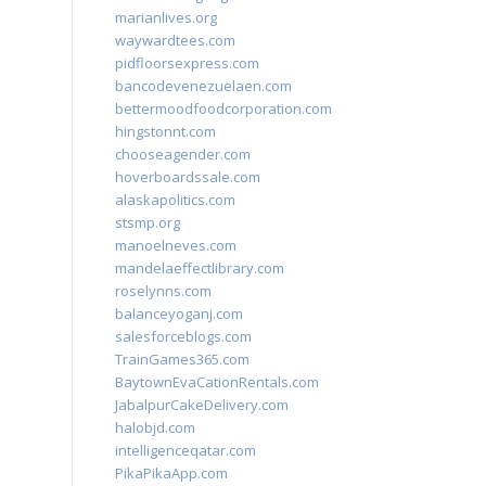
marianlives.org
waywardtees.com
pidfloorsexpress.com
bancodevenezuelaen.com
bettermoodfoodcorporation.com
hingstonnt.com
chooseagender.com
hoverboardssale.com
alaskapolitics.com
stsmp.org
manoelneves.com
mandelaeffectlibrary.com
roselynns.com
balanceyoganj.com
salesforceblogs.com
TrainGames365.com
BaytownEvaCationRentals.com
JabalpurCakeDelivery.com
halobjd.com
intelligenceqatar.com
PikaPikaApp.com