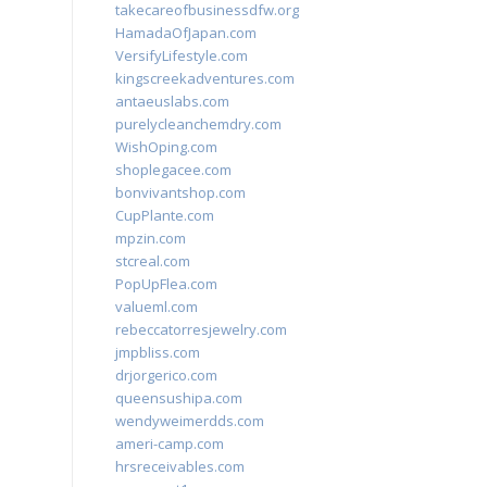
takecareofbusinessdfw.org
HamadaOfJapan.com
VersifyLifestyle.com
kingscreekadventures.com
antaeuslabs.com
purelycleanchemdry.com
WishOping.com
shoplegacee.com
bonvivantshop.com
CupPlante.com
mpzin.com
stcreal.com
PopUpFlea.com
valueml.com
rebeccatorresjewelry.com
jmpbliss.com
drjorgerico.com
queensushipa.com
wendyweimerdds.com
ameri-camp.com
hrsreceivables.com