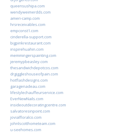
queensushipa.com
wendyweimerdds.com
ameri-camp.com
hrsreceivables.com
empconst1.com
cinderella-support.com
bigpinkrestaurant.com
inspirehuahin.com
memmingerspainting.com
jeremypbeasley.com
thesandwichdepotcos.com
drgiggleshouseofpain.com
hotflashdesigns.com
garagenadeau.com
lifestylechauffeurservice.com
EverNewNails.com
insideoutdecoratingcentre.com
salvatoresinpoint.com
jovialfloralco.com
johnlscotthometeam.com
u-seehomes.com