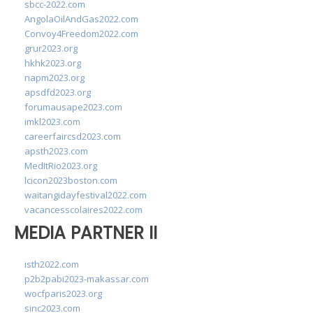
sbcc-2022.com
AngolaOilAndGas2022.com
Convoy4Freedom2022.com
grur2023.org
hkhk2023.org
napm2023.org
apsdfd2023.org
forumausape2023.com
imkl2023.com
careerfaircsd2023.com
apsth2023.com
MedItRio2023.org
lcicon2023boston.com
waitangidayfestival2022.com
vacancesscolaires2022.com
MEDIA PARTNER II
isth2022.com
p2b2pabi2023-makassar.com
wocfparis2023.org
sinc2023.com