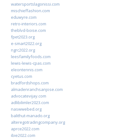
watersportslagonissi.com
mischieffashion.com
eduwyre.com
retro-interiors.com
theblvd-boise.com
fpet2023.org
e-smart2022.org
ngrc2022.org
leesfamilyfoods.com
lewis-lewis-cpas.com
eleontennis.com
cyetus.com
bradfordshops.com
almadenranchsanjose.com
advocatevijay.com
adlibilimler2023.com
naswwebed.org
balithut-manado.org
alteregotradingcompany.org
aprce2022.com
ibie2022.com