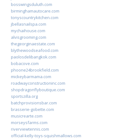
bosswingsduluth.com
birminghamautocare.com
tonyscountrykitchen.com
jbellasnailspa.com
mychaihouse.com
alvisgrooming.com
thegeorginaestate.com
blythewoodseafood.com
paolosdelibangkok.com
bobacove.com
phoone24brookfield.com
mickeybarmama.com
roadwayconstructioninc.com
shopdragonflyboutique.com
sportszilla.org
batchprovisionsbar.com
brasserie-gobette.com
musicrearte.com
morseysfarms.com
riverviewtennis.com
official-kelly-toys-squishmallows.com