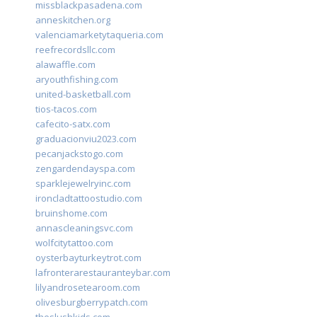
missblackpasadena.com
anneskitchen.org
valenciamarketytaqueria.com
reefrecordsllc.com
alawaffle.com
aryouthfishing.com
united-basketball.com
tios-tacos.com
cafecito-satx.com
graduacionviu2023.com
pecanjackstogo.com
zengardendayspa.com
sparklejewelryinc.com
ironcladtattoostudio.com
bruinshome.com
annascleaningsvc.com
wolfcitytattoo.com
oysterbayturkeytrot.com
lafronterarestauranteybar.com
lilyandrosetearoom.com
olivesburgberrypatch.com