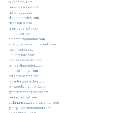
plazabatai.com
hawkscayresort.com
hellonquads.com
diarioanimales.com
decogaleri.com
unavozparadios.com
shoes-vert.com
elbotanicopanama.com
shadyoaksrockportrvpark.com
jccoinlaundry.com
kautorepair.com
marjaeswinebar.com
elmazatlanclinton.com
ideacoffeenyc.com
odieschillicothe.com
lacantinitagalesburg.com
pizzadeliverybristol.com
greenstarsmogcheck.com
happypawspl.com
callahansautoservicecenter.com
georgiascornermarket.com
perfectfit24-7.com