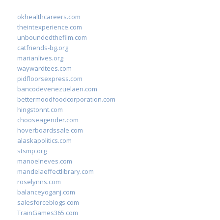
okhealthcareers.com
theintexperience.com
unboundedthefilm.com
catfriends-bg.org
marianlives.org
waywardtees.com
pidfloorsexpress.com
bancodevenezuelaen.com
bettermoodfoodcorporation.com
hingstonnt.com
chooseagender.com
hoverboardssale.com
alaskapolitics.com
stsmp.org
manoelneves.com
mandelaeffectlibrary.com
roselynns.com
balanceyoganj.com
salesforceblogs.com
TrainGames365.com