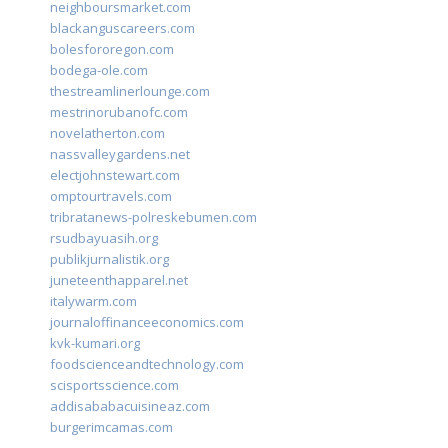
neighboursmarket.com
blackanguscareers.com
bolesfororegon.com
bodega-ole.com
thestreamlinerlounge.com
mestrinorubanofc.com
novelatherton.com
nassvalleygardens.net
electjohnstewart.com
omptourtravels.com
tribratanews-polreskebumen.com
rsudbayuasih.org
publikjurnalistik.org
juneteenthapparel.net
italywarm.com
journaloffinanceeconomics.com
kvk-kumari.org
foodscienceandtechnology.com
scisportsscience.com
addisababacuisineaz.com
burgerimcamas.com