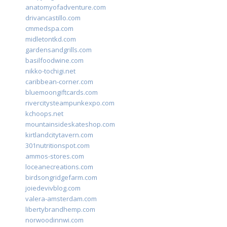
anatomyofadventure.com
drivancastillo.com
cmmedspa.com
midletontkd.com
gardensandgrills.com
basilfoodwine.com
nikko-tochigi.net
caribbean-corner.com
bluemoongiftcards.com
rivercitysteampunkexpo.com
kchoops.net
mountainsideskateshop.com
kirtlandcitytavern.com
301nutritionspot.com
ammos-stores.com
loceanecreations.com
birdsongridgefarm.com
joiedevivblog.com
valera-amsterdam.com
libertybrandhemp.com
norwoodinnwi.com