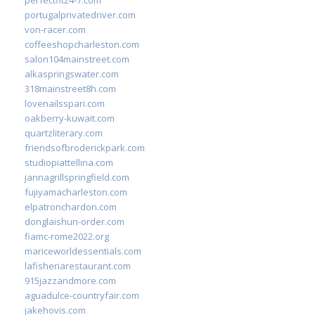
portugalprivatedriver.com
von-racer.com
coffeeshopcharleston.com
salon104mainstreet.com
alkaspringswater.com
318mainstreet8h.com
lovenailsspari.com
oakberry-kuwait.com
quartzliterary.com
friendsofbroderickpark.com
studiopiattellina.com
jannagrillspringfield.com
fujiyamacharleston.com
elpatronchardon.com
donglaishun-order.com
fiamc-rome2022.org
mariceworldessentials.com
lafisheriarestaurant.com
915jazzandmore.com
aguadulce-countryfair.com
jakehovis.com