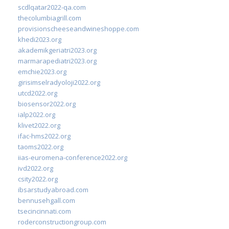
scdlqatar2022-qa.com
thecolumbiagrill.com
provisionscheeseandwineshoppe.com
khedi2023.org
akademikgeriatri2023.org
marmarapediatri2023.org
emchie2023.org
girisimselradyoloji2022.org
utcd2022.org
biosensor2022.org
ialp2022.org
klivet2022.org
ifac-hms2022.org
taoms2022.org
iias-euromena-conference2022.org
ivd2022.org
csity2022.org
ibsarstudyabroad.com
bennusehgall.com
tsecincinnati.com
roderconstructiongroup.com