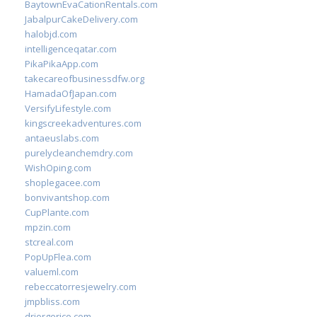
BaytownEvaCationRentals.com
JabalpurCakeDelivery.com
halobjd.com
intelligenceqatar.com
PikaPikaApp.com
takecareofbusinessdfw.org
HamadaOfJapan.com
VersifyLifestyle.com
kingscreekadventures.com
antaeuslabs.com
purelycleanchemdry.com
WishOping.com
shoplegacee.com
bonvivantshop.com
CupPlante.com
mpzin.com
stcreal.com
PopUpFlea.com
valueml.com
rebeccatorresjewelry.com
jmpbliss.com
drjorgerico.com