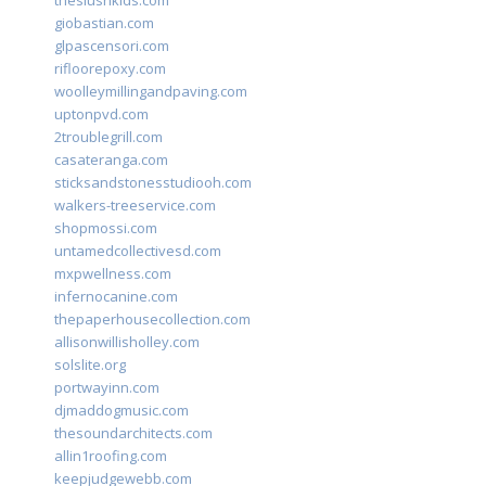
theslushkids.com
giobastian.com
glpascensori.com
rifloorepoxy.com
woolleymillingandpaving.com
uptonpvd.com
2troublegrill.com
casateranga.com
sticksandstonesstudiooh.com
walkers-treeservice.com
shopmossi.com
untamedcollectivesd.com
mxpwellness.com
infernocanine.com
thepaperhousecollection.com
allisonwillisholley.com
solslite.org
portwayinn.com
djmaddogmusic.com
thesoundarchitects.com
allin1roofing.com
keepjudgewebb.com