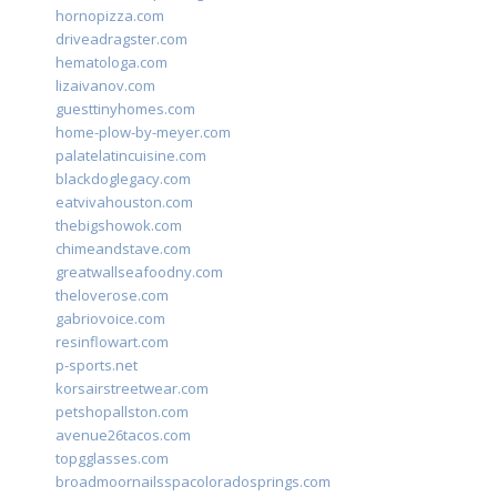
hornopizza.com
driveadragster.com
hematologa.com
lizaivanov.com
guesttinyhomes.com
home-plow-by-meyer.com
palatelatincuisine.com
blackdoglegacy.com
eatvivahouston.com
thebigshowok.com
chimeandstave.com
greatwallseafoodny.com
theloverose.com
gabriovoice.com
resinflowart.com
p-sports.net
korsairstreetwear.com
petshopallston.com
avenue26tacos.com
topgglasses.com
broadmoornailsspacoloradosprings.com