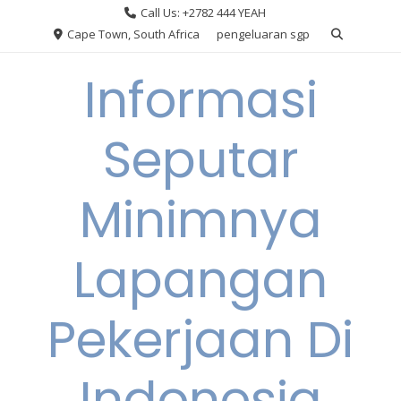
Skip
Call Us: +2782 444 YEAH
to
Cape Town, South Africa
pengeluaran sgp
content
Informasi
Seputar
Minimnya
Lapangan
Pekerjaan Di
Indonesia