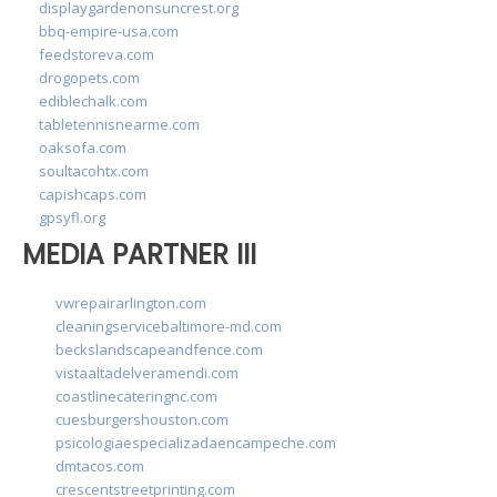
displaygardenonsuncrest.org
bbq-empire-usa.com
feedstoreva.com
drogopets.com
ediblechalk.com
tabletennisnearme.com
oaksofa.com
soultacohtx.com
capishcaps.com
gpsyfl.org
MEDIA PARTNER III
vwrepairarlington.com
cleaningservicebaltimore-md.com
beckslandscapeandfence.com
vistaaltadelveramendi.com
coastlinecateringnc.com
cuesburgershouston.com
psicologiaespecializadaencampeche.com
dmtacos.com
crescentstreetprinting.com